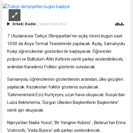
Erkek
|
Kadın
(Haberi Sesli Oku)
7. Uluslararası Türkçe Olimpiyatları'nın açılış töreni bugün saat
10:00 da Asya Termal Tesislerinde yapılacak. Açılış, Samanyolu
Koleji öğrencilerinin gösterileri ile başlayacak. Öğrenciler
potpori ve Bülbülüm Altın Kafeste isimli şarkıyı seslendirilecek,
ardından Karadeniz Folklor gösterisi sunulacak.
Samanyolu öğrencilerinin gösterilerinin ardından, ülke geçişleri
yapılacak. Kazakistan folklör gösterisi sunulacak.
Türkmenistanlı Eziz Kürtçeyev, uzun hava okuyacak. Rusya'dan
Luiza Bektenirma, 'Sürgün Ülkeden Başkentlerin Başkentine'
isimli şiiri okuyacak.
Nijerya'dan Nadia Yusuf, 'Bir Yangının Külünü' , Belarus'tan Enna
Voitovcih, 'Veda Busesi' adlı şarkıyı seslendirecek.