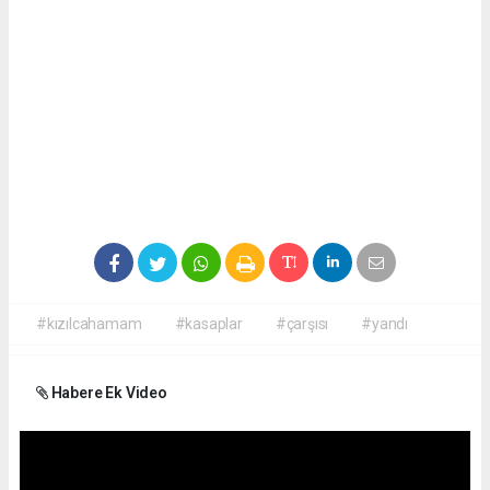
#kızılcahamam
#kasaplar
#çarşısı
#yandı
Habere Ek Video