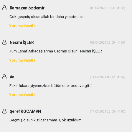
Ramazan özdemir
(08.04.2021 11:50 - #162)
Çok geçmiş olsun allah bir daha yaşatmasın
Yorumu Yanıtla
Necmi İŞLER
(08.04.2021 22:09 - #163)
Tüm Esnaf Arkadaşlarıma Geçmiş Olsun . Necmi İŞLER
Yorumu Yanıtla
Aa
(11.04.2021 01:42 - #165)
Fakir fukara yiyemezken bütün etler bedava gitti
Yorumu Yanıtla
Şeref KOCAMAN
(17.05.2021 22:08 - #180)
Geçmiş olsun kızılcahamam. Çok üzüldüm.
Yorumu Yanıtla