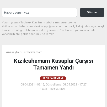
Gönder
Yorum yazarak Topluluk Kuralları’nı kabul etmiş bulunuyor ve
kizilcahamamhaber.com sitesine yaptığınız yorumunuzla ilgili doğrudan veya dolaylı
tüm sorumluluğu tek başınıza üstleniyorsunuz. Yazılan tüm yorumlardan site
yönetimi hiçbir şekilde sorumlu tutulamaz.
Anasayfa
Kızılcahamam
Kızılcahamam Kasaplar Çarşısı
Tamamen Yandı
KIZILCAHAMAM
08.04.2021 - 09:12, Güncelleme: 08.04.2021 - 17:27
14508+ kez okundu.