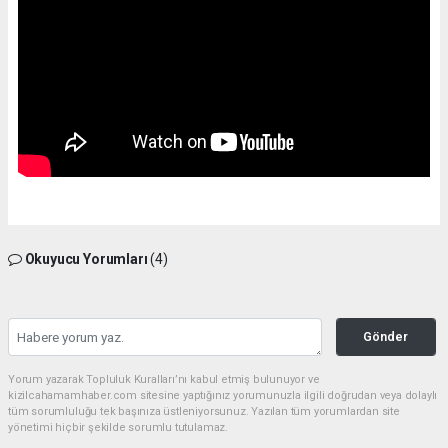
Okuyucu Yorumları
(4)
Gönder
Yorum yazarak Topluluk Kuralları’nı kabul etmiş bulunuyor ve
kizilcahamamhaber.com sitesine yaptığınız yorumunuzla ilgili doğrudan veya dolaylı
tüm sorumluluğu tek başınıza üstleniyorsunuz. Yazılan tüm yorumlardan site
yönetimi hiçbir şekilde sorumlu tutulamaz.