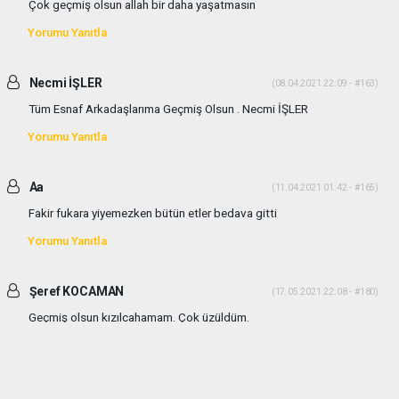
Çok geçmiş olsun allah bir daha yaşatmasın
Yorumu Yanıtla
Necmi İŞLER
(08.04.2021 22:09 - #163)
Tüm Esnaf Arkadaşlarıma Geçmiş Olsun . Necmi İŞLER
Yorumu Yanıtla
Aa
(11.04.2021 01:42 - #165)
Fakir fukara yiyemezken bütün etler bedava gitti
Yorumu Yanıtla
Şeref KOCAMAN
(17.05.2021 22:08 - #180)
Geçmiş olsun kızılcahamam. Çok üzüldüm.
Yorumu Yanıtla