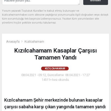
Gönder
Yorum yazarak Topluluk Kuralları’nı kabul etmiş bulunuyor ve
kizilcahamamhaber.com sitesine yaptığınız yorumunuzla ilgili doğrudan veya dolaylı
tüm sorumluluğu tek başınıza üstleniyorsunuz. Yazılan tüm yorumlardan site
yönetimi hiçbir şekilde sorumlu tutulamaz.
Anasayfa
Kızılcahamam
Kızılcahamam Kasaplar Çarşısı
Tamamen Yandı
KIZILCAHAMAM
08.04.2021 - 09:12, Güncelleme: 08.04.2021 - 17:27
14511+ kez okundu.
Kızılcahamam Şehir merkezinde bulunan kasaplar
çarşısı sabaha karşı çıkan yangında tamamen yandı