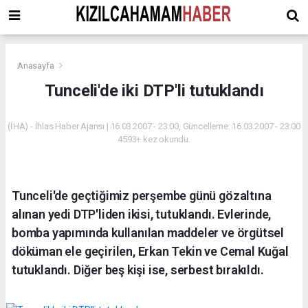
Anasayfa
Tunceli'de iki DTP'li tutuklandı
(İHA) - İhlas Haber Ajansı | 16.03.2007 - 23:00, Güncelleme: 16.03.2007 - 23:00
4593+ kez okundu.
Tunceli'de geçtiğimiz perşembe günü gözaltına
alınan yedi DTP'liden ikisi, tutuklandı. Evlerinde,
bomba yapımında kullanılan maddeler ve örgütsel
döküman ele geçirilen, Erkan Tekin ve Cemal Kuğal
tutuklandı. Diğer beş kişi ise, serbest bırakıldı.