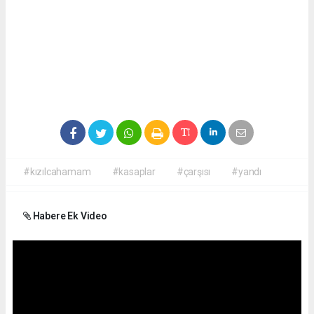
#kızılcahamam
#kasaplar
#çarşısı
#yandı
Habere Ek Video