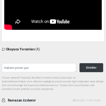
Okuyucu Yorumları
(4)
Gönder
Yorum yazarak Topluluk Kuralları’nı kabul etmiş bulunuyor ve
kizilcahamamhaber.com sitesine yaptığınız yorumunuzla ilgili doğrudan veya dolaylı
tüm sorumluluğu tek başınıza üstleniyorsunuz. Yazılan tüm yorumlardan site
yönetimi hiçbir şekilde sorumlu tutulamaz.
Ramazan özdemir
(08.04.2021 11:50 - #162)