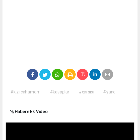
#kızılcahamam
#kasaplar
#çarşısı
#yandı
Habere Ek Video