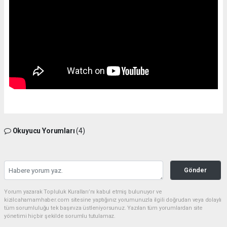
Okuyucu Yorumları
(4)
Gönder
Yorum yazarak Topluluk Kuralları’nı kabul etmiş bulunuyor ve
kizilcahamamhaber.com sitesine yaptığınız yorumunuzla ilgili doğrudan veya dolaylı
tüm sorumluluğu tek başınıza üstleniyorsunuz. Yazılan tüm yorumlardan site
yönetimi hiçbir şekilde sorumlu tutulamaz.