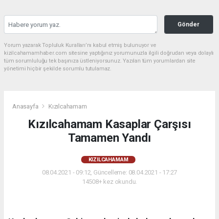
Gönder
Yorum yazarak Topluluk Kuralları’nı kabul etmiş bulunuyor ve
kizilcahamamhaber.com sitesine yaptığınız yorumunuzla ilgili doğrudan veya dolaylı
tüm sorumluluğu tek başınıza üstleniyorsunuz. Yazılan tüm yorumlardan site
yönetimi hiçbir şekilde sorumlu tutulamaz.
Anasayfa
Kızılcahamam
Kızılcahamam Kasaplar Çarşısı
Tamamen Yandı
KIZILCAHAMAM
08.04.2021 - 09:12, Güncelleme: 08.04.2021 - 17:27
14508+ kez okundu.