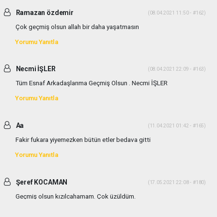
Ramazan özdemir
(08.04.2021 11:50 - #162)
Çok geçmiş olsun allah bir daha yaşatmasın
Yorumu Yanıtla
Necmi İŞLER
(08.04.2021 22:09 - #163)
Tüm Esnaf Arkadaşlarıma Geçmiş Olsun . Necmi İŞLER
Yorumu Yanıtla
Aa
(11.04.2021 01:42 - #165)
Fakir fukara yiyemezken bütün etler bedava gitti
Yorumu Yanıtla
Şeref KOCAMAN
(17.05.2021 22:08 - #180)
Geçmiş olsun kızılcahamam. Çok üzüldüm.
Yorumu Yanıtla