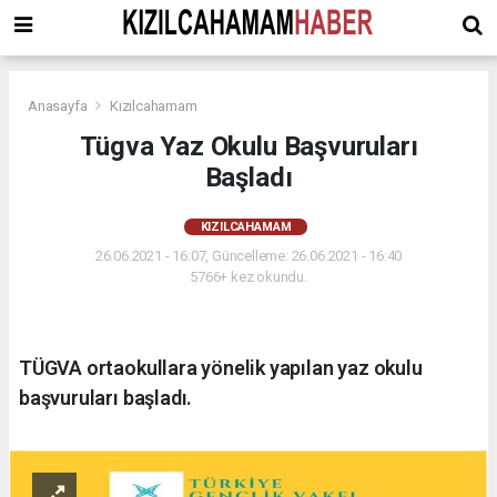
Anasayfa
Kızılcahamam
Tügva Yaz Okulu Başvuruları
Başladı
KIZILCAHAMAM
26.06.2021 - 16:07, Güncelleme: 26.06.2021 - 16:40
5766+ kez okundu.
TÜGVA ortaokullara yönelik yapılan yaz okulu
başvuruları başladı.