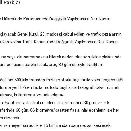
i Parklar
nun Hükmünde Kararnamede Değişiklik Yapılmasına Dair Kanun
şlayacak Genel Kurul, 23 maddesi kabul edilen ve trafik cezalarının
n Karayolları Trafik Kanunu'nda Değişiklik Yapılmasına Dair Kanun
masına veya okunamamasına bilerek neden olacak şekilde plakasında
 para cezasına çarptırılacak, araç 30 gün süreyle trafikten
ğı 3 bin 500 kilogramdan fazla motorlu taşıtlar ile yolcu taşımacılığı
oturma yeri 17'den fazla motorlu taşıtlarda takograf, taksi hizmeti
lması, kullanılması zorunlu olacak.
etre/saatten fazla ihlal edenlerin her seferinde 30 gün, 56-65
eferinde 60 gün, 66 kilometre/saatten fazla ihlal edenlerin ise her
ri alınacak.
 vermeyen sürücülere 15 bin lira idari para cezası kesilecek.