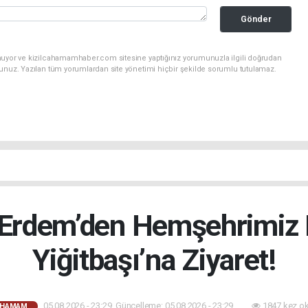
Gönder
nuyor ve kizilcahamamhaber.com sitesine yaptığınız yorumunuzla ilgili doğrudan
sunuz. Yazılan tüm yorumlardan site yönetimi hiçbir şekilde sorumlu tutulamaz.
rdem’den Hemşehrimiz 
Yiğitbaşı’na Ziyaret!
05.08.2026 - 23:29, Güncelleme: 05.08.2026 - 23:29
1847 kez o
AHAMAM