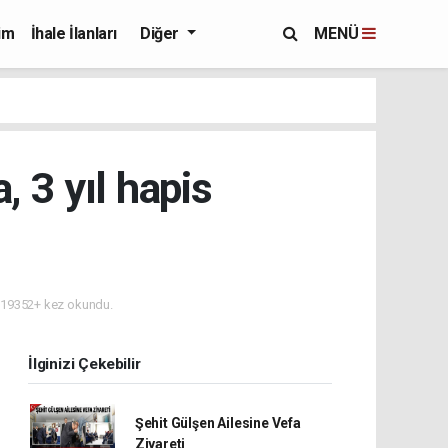
im
İhale İlanları
Diğer
MENÜ
, 3 yıl hapis
19352+ kez okundu.
İlginizi Çekebilir
Şehit Gülşen Ailesine Vefa
Ziyareti