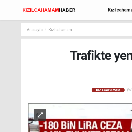
Kızılcaha
Avcılık
Anasayfa
Kızılcahamam
Trafikte yen
(We
KIZILCAHAMAM