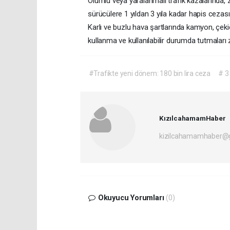
Ölümlü veya yaralanmalı trafik kazalarında, 
sürücülere 1 yıldan 3 yıla kadar hapis cezası
Karlı ve buzlu hava şartlarında kamyon, çekic
kullanma ve kullanılabilir durumda tutmaları
#Trafikte yeni dönem: 180 bin lira ceza
# 3 
KızılcahamamHaber
kizilcahamamhaber@
Okuyucu Yorumları
(0)