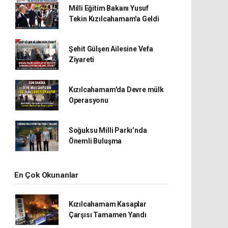
Milli Eğitim Bakanı Yusuf
Tekin Kızılcahamam'a Geldi
Şehit Gülşen Ailesine Vefa
Ziyareti
Kızılcahamam'da Devre mülk
Operasyonu
Soğuksu Milli Parkı’nda
Önemli Buluşma
En Çok Okunanlar
Kızılcahamam Kasaplar
Çarşısı Tamamen Yandı