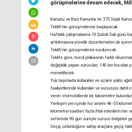
görüşmelerine devam edecek, Mill
Kanunu ve Bazı Kanunlar ile 375 Sayılı Ka
Teklifi'nin görüşmelerine başlayacak.
Haftalık çalışmalarına 10 Şubat Salı günü ba
artırılmasına yönelik düzenlemeleri de içere
Teklifi'nin görüşmelerini sürdürecek.
Teklife göre, tescil plakasının farklı okun
değişiklik yapan sürücüler, 140 bin lira idari
menedilecek.
Yük taşımada kullanılan ve azami yüklü ağırlı
faaliyetlerinde kullanılan ve sürücüsü dahil 
veren otomobillerde de taksimetre bulunduru
Yerleşim yeri içinde hız sınırını 46-55 kilom
kilometre/saatten fazla ihlal edenlerin her s
seferinde 90 gün süreyle sürücü belgeleri ge
Geçiş üstünlüğüne sahip araçlara geçiş hakkı