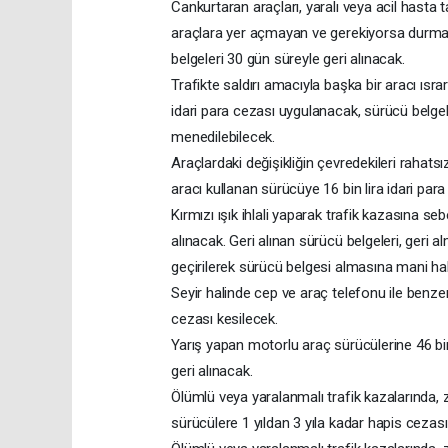
Cankurtaran araçları, yaralı veya acil hasta 
araçlara yer açmayan ve gerekiyorsa durmaya
belgeleri 30 gün süreyle geri alınacak.
Trafikte saldırı amacıyla başka bir aracı ısr
idari para cezası uygulanacak, sürücü belgele
menedilebilecek.
Araçlardaki değişikliğin çevredekileri raha
aracı kullanan sürücüye 16 bin lira idari par
Kırmızı ışık ihlali yaparak trafik kazasına s
alınacak. Geri alınan sürücü belgeleri, ger
geçirilerek sürücü belgesi almasına mani hali
Seyir halinde cep ve araç telefonu ile benzer
cezası kesilecek.
Yarış yapan motorlu araç sürücülerine 46 bin 
geri alınacak.
Ölümlü veya yaralanmalı trafik kazalarında, 
sürücülere 1 yıldan 3 yıla kadar hapis cezası