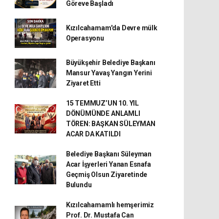
Göreve Başladı
Kızılcahamam'da Devre mülk
Operasyonu
Büyükşehir Belediye Başkanı
Mansur Yavaş Yangın Yerini
Ziyaret Etti
15 TEMMUZ’UN 10. YIL
DÖNÜMÜNDE ANLAMLI
TÖREN: BAŞKAN SÜLEYMAN
ACAR DA KATILDI
Belediye Başkanı Süleyman
Acar İşyerleri Yanan Esnafa
Geçmiş Olsun Ziyaretinde
Bulundu
Kızılcahamamlı hemşerimiz
Prof. Dr. Mustafa Can