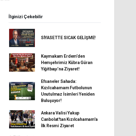
İlginizi Çekebilir
SİYASETTE SICAK GELİŞME!
Kaymakam Erdem’den
Hemşehrimiz Kübra Güran
Yiğitbaşı’na Ziyaret!
Efsaneler Sahada:
Kızılcahamam Futbolunun
Unutulmaz İsimleri Yeniden
Buluşuyor!
Ankara Valisi Yakup
Canbolat'tan Kızılcahamam'a
İlk Resmi Ziyaret