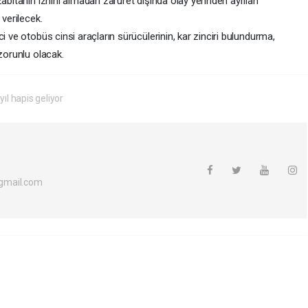
zabıtanın iznini almadan zaruret dışında olay yerinden ayrılan
 verilecek.
i ve otobüs cinsi araçların sürücülerinin, kar zinciri bulundurma,
 zorunlu olacak.
yıl hapis geliyor
gmail.com