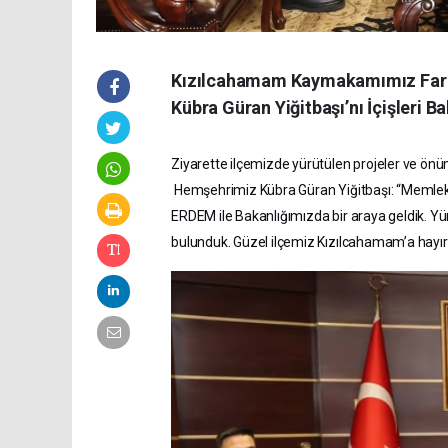
Kızılcahamam Kaymakamımız Faruk
Kübra Güran Yiğitbaşı’nı İçişleri Ba
Ziyarette ilçemizde yürütülen projeler ve ön
Hemşehrimiz Kübra Güran Yiğitbaşı: “Memle
ERDEM ile Bakanlığımızda bir araya geldik. Y
bulunduk. Güzel ilçemiz Kızılcahamam’a hayı