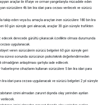
taşıyan araçlar ile itfaiye ve orman yangınlarıyla mücadele eden
n sürücülere 46 bin lira idari para cezası verilecek ve sürücü
arla takip eden veya bu amaçla araçtan inen sürücülere 180 bin lira
ri 60 gün süreyle geri alınacak, araçlar 30 gün süreyle trafikten
tsız edecek derecede gürültü çıkaracak özellikte olması durumunda
a cezası uygulanacak.
ebebiyet veren sürücülerin sürücü belgeleri 60 gün süreyle geri
i alma süresi sonunda sürücünün psikoteknik değerlendirmeden
 olmadığının anlaşılması şartıyla iade edilecek.
 haberleşme cihazlarını kullanan sürücülere 5 bin lira idari para
lira idari para cezası uygulanacak ve sürücü belgeleri 2 yıl süreyle
zabıtanın iznini almadan zaruret dışında olay yerinden ayrılan
 verilecek.