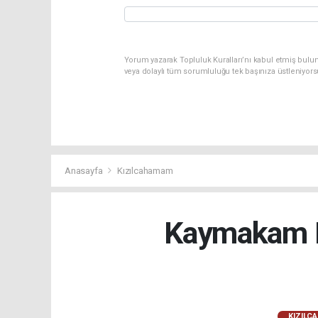
Yorum yazarak Topluluk Kuralları’nı kabul etmiş bulu
veya dolaylı tüm sorumluluğu tek başınıza üstleniyor
Anasayfa
Kızılcahamam
Kaymakam E
KIZILC