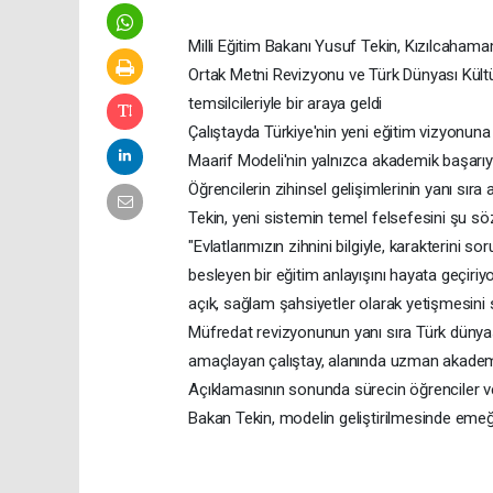
Milli Eğitim Bakanı Yusuf Tekin, Kızılcaham
Ortak Metni Revizyonu ve Türk Dünyası Kültü
temsilcileriyle bir araya geldi
Çalıştayda Türkiye'nin yeni eğitim vizyonuna
Maarif Modeli'nin yalnızca akademik başarıyı 
Öğrencilerin zihinsel gelişimlerinin yanı sır
Tekin, yeni sistemin temel felsefesini şu söz
"Evlatlarımızın zihnini bilgiyle, karakterini
besleyen bir eğitim anlayışını hayata geçiriyo
açık, sağlam şahsiyetler olarak yetişmesini 
Müfredat revizyonunun yanı sıra Türk dünyası
amaçlayan çalıştay, alanında uzman akademis
Açıklamasının sonunda sürecin öğrenciler ve
Bakan Tekin, modelin geliştirilmesinde emeği