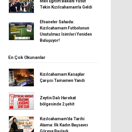
Milli Eğitim Bakanı Yusuf
Tekin Kızılcahamam'a Geldi
Efsaneler Sahada:
Kızılcahamam Futbolunun
Unutulmaz İsimleri Yeniden
Buluşuyor!
En Çok Okunanlar
Kızılcahamam Kasaplar
Çarşısı Tamamen Yandı
Zeytin Dalı Harekat
bölgesinde 2 şehit
Kızılcahamam’da Tarihi
Atama: İlk Kadın Başsavcı
Göreve Başladı