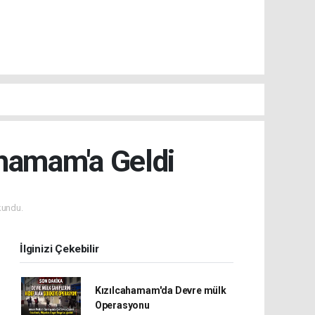
ahamam'a Geldi
kundu.
İlginizi Çekebilir
Kızılcahamam'da Devre mülk
Operasyonu