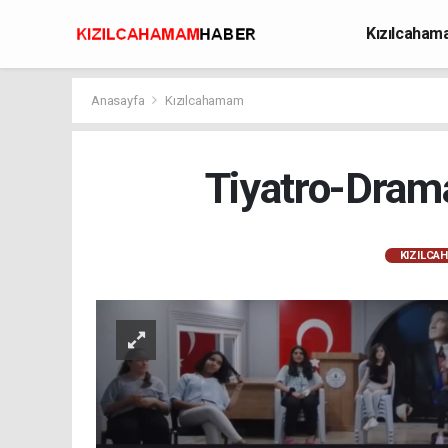
Kızılcaha
Avcılık
Anasayfa
Kızılcahamam
Tiyatro-Drama
KIZILCA