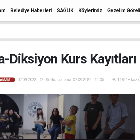
mam
Belediye Haberleri
SAĞLIK
Köylerimiz
Gezelim Görel
-Diksiyon Kurs Kayıtlar
07.09.2022 - 12:05, Güncelleme: 07.09.2022 - 12:05
11821+ kez 
HAMAM