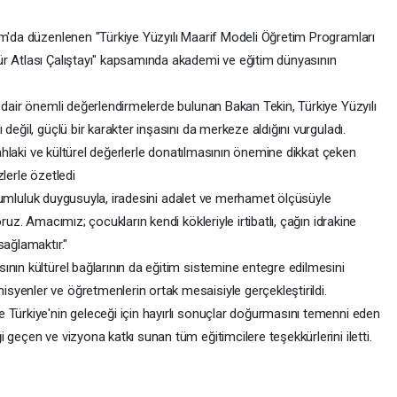
am'da düzenlenen "Türkiye Yüzyılı Maarif Modeli Öğretim Programları
r Atlası Çalıştayı" kapsamında akademi ve eğitim dünyasının
 dair önemli değerlendirmelerde bulunan Bakan Tekin, Türkiye Yüzyılı
değil, güçlü bir karakter inşasını da merkeze aldığını vurguladı.
a ahlaki ve kültürel değerlerle donatılmasının önemine dikkat çeken
lerle özetledi
 sorumluluk duygusuyla, iradesini adalet ve merhamet ölçüsüyle
ruz. Amacımız; çocukların kendi kökleriyle irtibatlı, çağın idrakine
sağlamaktır."
nın kültürel bağlarının da eğitim sistemine entegre edilmesini
yenler ve öğretmenlerin ortak mesaisiyle gerçekleştirildi.
 Türkiye'nin geleceği için hayırlı sonuçlar doğurmasını temenni eden
 geçen ve vizyona katkı sunan tüm eğitimcilere teşekkürlerini iletti.