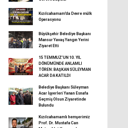
Kızılcahamam'da Devre mülk
Operasyonu
Büyükşehir Belediye Başkanı
Mansur Yavaş Yangın Yerini
Ziyaret Etti
15 TEMMUZ’UN 10. YIL
DÖNÜMÜNDE ANLAMLI
TÖREN: BAŞKAN SÜLEYMAN
ACAR DA KATILDI
Belediye Başkanı Süleyman
Acar İşyerleri Yanan Esnafa
Geçmiş Olsun Ziyaretinde
Bulundu
Kızılcahamamlı hemşerimiz
Prof. Dr. Mustafa Can