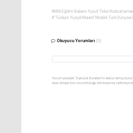
#Milli Eğitim Bakanı Yusuf Tekin Kızılcahama
#"Türkiye Yüzyılı Maarif Modeli Türk Dünyası K
Okuyucu Yorumları
(0)
Yorum yazarak Topluluk Kuralları’nı kabul etmiş bulu
veya dolaylı tüm sorumluluğu tek başınıza üstleniyor