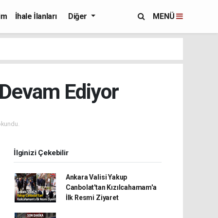
im
İhale İlanları
Diğer
MENÜ
ı Devam Ediyor
okundu.
İlginizi Çekebilir
Ankara Valisi Yakup
Canbolat'tan Kızılcahamam'a
İlk Resmi Ziyaret