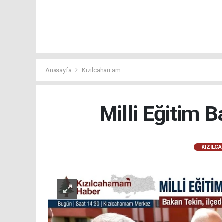
Anasayfa
Kızılcahamam
Milli Eğitim 
KIZILC