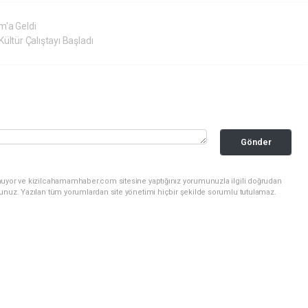
m'a Geldi
ültür Çalıştayı Başladı
Gönder
nuyor ve kizilcahamamhaber.com sitesine yaptığınız yorumunuzla ilgili doğrudan
sunuz. Yazılan tüm yorumlardan site yönetimi hiçbir şekilde sorumlu tutulamaz.