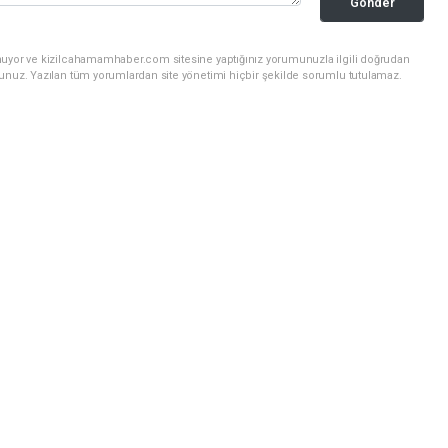
Gönder
nuyor ve kizilcahamamhaber.com sitesine yaptığınız yorumunuzla ilgili doğrudan
sunuz. Yazılan tüm yorumlardan site yönetimi hiçbir şekilde sorumlu tutulamaz.