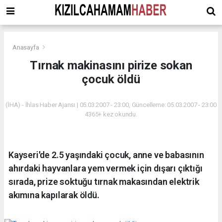
Anasayfa
Tırnak makinasını pirize sokan
çocuk öldü
(İHA) - İhlas Haber Ajansı | 05.03.2007 - 23:00, Güncelleme: 05.03.2007 - 23:00
4365+ kez okundu.
Kayseri'de 2.5 yaşındaki çocuk, anne ve babasının
ahırdaki hayvanlara yem vermek için dışarı çıktığı
sırada, prize soktuğu tırnak makasından elektrik
akımına kapılarak öldü.