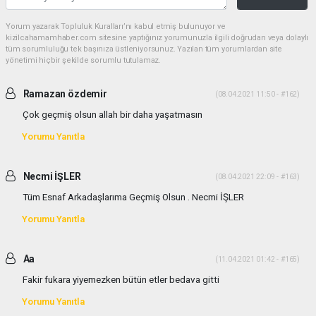
Yorum yazarak Topluluk Kuralları’nı kabul etmiş bulunuyor ve
kizilcahamamhaber.com sitesine yaptığınız yorumunuzla ilgili doğrudan veya dolaylı
tüm sorumluluğu tek başınıza üstleniyorsunuz. Yazılan tüm yorumlardan site
yönetimi hiçbir şekilde sorumlu tutulamaz.
Ramazan özdemir
(08.04.2021 11:50 - #162)
Çok geçmiş olsun allah bir daha yaşatmasın
Yorumu Yanıtla
Necmi İŞLER
(08.04.2021 22:09 - #163)
Tüm Esnaf Arkadaşlarıma Geçmiş Olsun . Necmi İŞLER
Yorumu Yanıtla
Aa
(11.04.2021 01:42 - #165)
Fakir fukara yiyemezken bütün etler bedava gitti
Yorumu Yanıtla