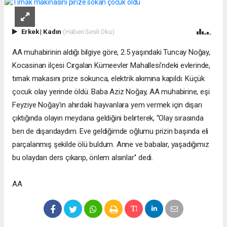
Erkek
|
Kadın
(Haberi Sesli Oku)
AA muhabirinin aldığı bilgiye göre, 2.5 yaşındaki Tuncay Noğay,
Kocasinan ilçesi Cırgalan Kümeevler Mahallesi'ndeki evlerinde,
tırnak makasını prize sokunca, elektrik akımına kapıldı. Küçük
çocuk olay yerinde öldü. Baba Aziz Noğay, AA muhabirine, eşi
Feyziye Noğay'ın ahırdaki hayvanlara yem vermek için dışarı
çıktığında olayın meydana geldiğini belirterek, ''Olay sırasında
ben de dışarıdaydım. Eve geldiğimde oğlumu prizin başında eli
parçalanmış şekilde ölü buldum. Anne ve babalar, yaşadığımız
bu olaydan ders çıkarıp, önlem alsınlar'' dedi.
AA