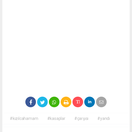
#kızılcahamam
#kasaplar
#çarşısı
#yandı