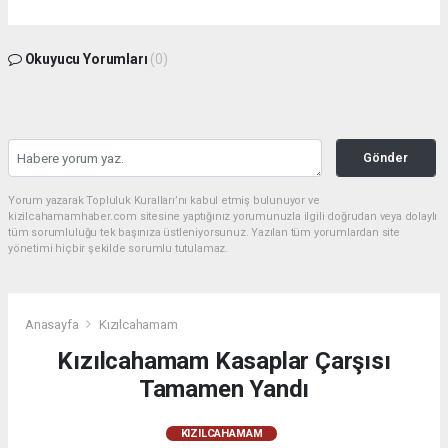
Okuyucu Yorumları
(0)
Gönder
Yorum yazarak Topluluk Kuralları’nı kabul etmiş bulunuyor ve
kizilcahamamhaber.com sitesine yaptığınız yorumunuzla ilgili doğrudan veya dolaylı
tüm sorumluluğu tek başınıza üstleniyorsunuz. Yazılan tüm yorumlardan site
yönetimi hiçbir şekilde sorumlu tutulamaz.
Anasayfa
Kızılcahamam
Kızılcahamam Kasaplar Çarşısı
Tamamen Yandı
KIZILCAHAMAM