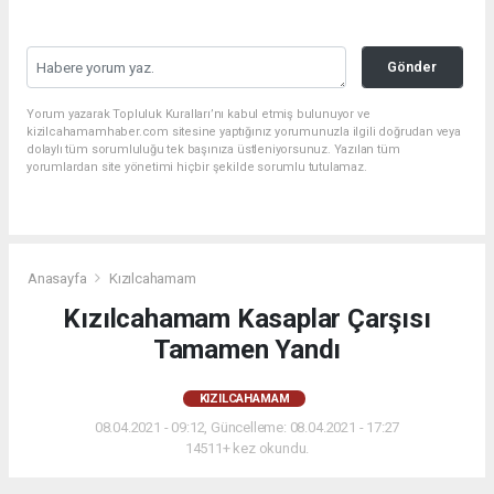
Gönder
Yorum yazarak Topluluk Kuralları’nı kabul etmiş bulunuyor ve
kizilcahamamhaber.com sitesine yaptığınız yorumunuzla ilgili doğrudan veya
dolaylı tüm sorumluluğu tek başınıza üstleniyorsunuz. Yazılan tüm
yorumlardan site yönetimi hiçbir şekilde sorumlu tutulamaz.
Anasayfa
Kızılcahamam
Kızılcahamam Kasaplar Çarşısı
Tamamen Yandı
KIZILCAHAMAM
08.04.2021 - 09:12, Güncelleme: 08.04.2021 - 17:27
14511+ kez okundu.