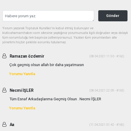
Gönder
Yorum yazarak Topluluk Kuralları’nı kabul etmiş bulunuyor ve
kizilcahamamhaber.com sitesine yaptığınız yorumunuzla ilgili doğrudan veya dolaylı
tüm sorumluluğu tek başınıza üstleniyorsunuz. Yazılan tüm yorumlardan site
yönetimi hiçbir şekilde sorumlu tutulamaz.
Ramazan özdemir
(08.04.2021 11:50 - #162)
Çok geçmiş olsun allah bir daha yaşatmasın
Yorumu Yanıtla
Necmi İŞLER
(08.04.2021 22:09 - #163)
Tüm Esnaf Arkadaşlarıma Geçmiş Olsun . Necmi İŞLER
Yorumu Yanıtla
Aa
(11.04.2021 01:42 - #165)