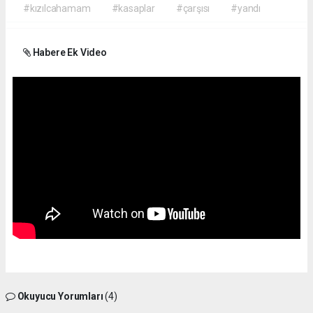
#kızılcahamam
#kasaplar
#çarşısı
#yandı
Habere Ek Video
Okuyucu Yorumları
(4)