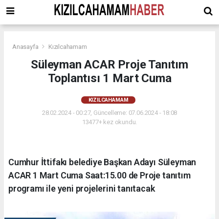
Anasayfa
Kızılcahamam
Süleyman ACAR Proje Tanıtım
Toplantısı 1 Mart Cuma
KIZILCAHAMAM
28.02.2024 - 00:27, Güncelleme: 07.06.2024 - 18:08
13477+ kez okundu.
Cumhur İttifakı belediye Başkan Adayı Süleyman
ACAR 1 Mart Cuma Saat:15.00 de Proje tanıtım
programı ile yeni projelerini tanıtacak