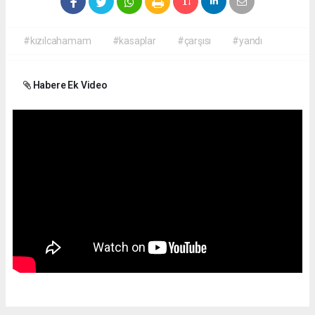
#kızılcahamam
#kasaplar
#çarşısı
#yandı
Habere Ek Video