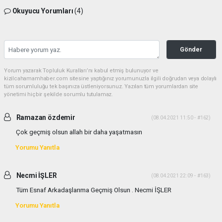
Okuyucu Yorumları
(4)
Gönder
Yorum yazarak Topluluk Kuralları’nı kabul etmiş bulunuyor ve
kizilcahamamhaber.com sitesine yaptığınız yorumunuzla ilgili doğrudan veya dolaylı
tüm sorumluluğu tek başınıza üstleniyorsunuz. Yazılan tüm yorumlardan site
yönetimi hiçbir şekilde sorumlu tutulamaz.
Ramazan özdemir
(08.04.2021 11:50 - #162)
Çok geçmiş olsun allah bir daha yaşatmasın
Yorumu Yanıtla
Necmi İŞLER
(08.04.2021 22:09 - #163)
Tüm Esnaf Arkadaşlarıma Geçmiş Olsun . Necmi İŞLER
Yorumu Yanıtla