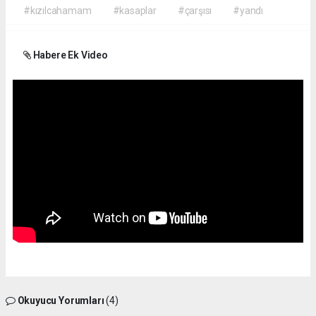
#kızılcahamam
#kasaplar
#çarşısı
#yandı
Habere Ek Video
Okuyucu Yorumları
(4)