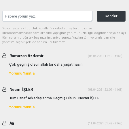
Gönder
Yorum yazarak Topluluk Kuralları’nı kabul etmiş bulunuyor ve
kizilcahamamhaber.com sitesine yaptığınız yorumunuzla ilgili doğrudan veya dolaylı
tüm sorumluluğu tek başınıza üstleniyorsunuz. Yazılan tüm yorumlardan site
yönetimi hiçbir şekilde sorumlu tutulamaz.
Ramazan özdemir
(08.04.2021 11:50 - #162)
Çok geçmiş olsun allah bir daha yaşatmasın
Yorumu Yanıtla
Necmi İŞLER
(08.04.2021 22:09 - #163)
Tüm Esnaf Arkadaşlarıma Geçmiş Olsun . Necmi İŞLER
Yorumu Yanıtla
Aa
(11.04.2021 01:42 - #165)