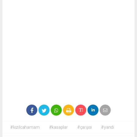
#kızılcahamam
#kasaplar
#çarşısı
#yandı