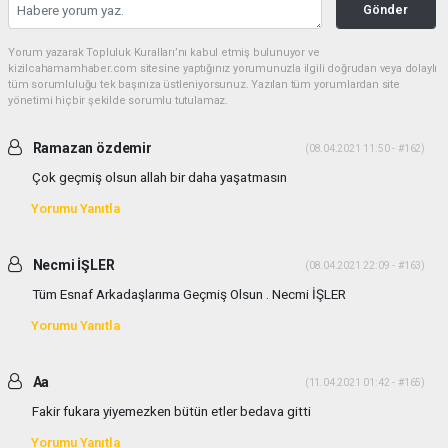
Gönder
Yorum yazarak Topluluk Kuralları’nı kabul etmiş bulunuyor ve
kizilcahamamhaber.com sitesine yaptığınız yorumunuzla ilgili doğrudan veya dolaylı
tüm sorumluluğu tek başınıza üstleniyorsunuz. Yazılan tüm yorumlardan site
yönetimi hiçbir şekilde sorumlu tutulamaz.
Ramazan özdemir
(08.04.2021 11:50 - #162)
Çok geçmiş olsun allah bir daha yaşatmasın
Yorumu Yanıtla
Necmi İŞLER
(08.04.2021 22:09 - #163)
Tüm Esnaf Arkadaşlarıma Geçmiş Olsun . Necmi İŞLER
Yorumu Yanıtla
Aa
(11.04.2021 01:42 - #165)
Fakir fukara yiyemezken bütün etler bedava gitti
Yorumu Yanıtla