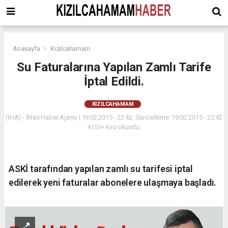
Anasayfa
Kızılcahamam
Su Faturalarına Yapılan Zamlı Tarife
İptal Edildi.
KIZILCAHAMAM
(İHA) - İhlas Haber Ajansı | 19.02.2015 - 22:42, Güncelleme: 19.02.2015 - 22:42
4151+ kez okundu.
ASKİ tarafından yapılan zamlı su tarifesi iptal
edilerek yeni faturalar abonelere ulaşmaya başladı.