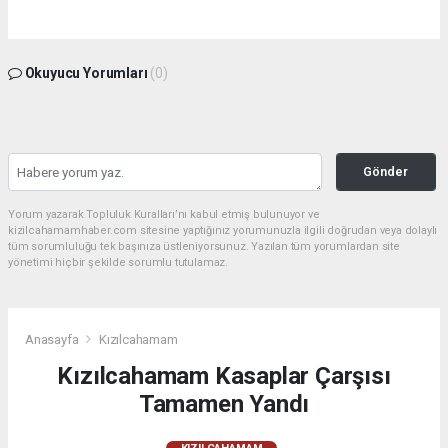
Okuyucu Yorumları
(0)
Gönder
Yorum yazarak Topluluk Kuralları’nı kabul etmiş bulunuyor ve
kizilcahamamhaber.com sitesine yaptığınız yorumunuzla ilgili doğrudan veya dolaylı
tüm sorumluluğu tek başınıza üstleniyorsunuz. Yazılan tüm yorumlardan site
yönetimi hiçbir şekilde sorumlu tutulamaz.
Anasayfa
Kızılcahamam
Kızılcahamam Kasaplar Çarşısı
Tamamen Yandı