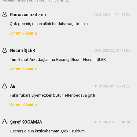
yönetimi hiçbir şekilde sorumlu tutulamaz.
Ramazan özdemir
(08.04.2021 11:50 - #162)
Çok geçmiş olsun allah bir daha yaşatmasın
Yorumu Yanıtla
Necmi İŞLER
(08.04.2021 22:09 - #163)
Tüm Esnaf Arkadaşlarıma Geçmiş Olsun . Necmi İŞLER
Yorumu Yanıtla
Aa
(11.04.2021 01:42 - #165)
Fakir fukara yiyemezken bütün etler bedava gitti
Yorumu Yanıtla
Şeref KOCAMAN
(17.05.2021 22:08 - #180)
Geçmiş olsun kızılcahamam. Çok üzüldüm.