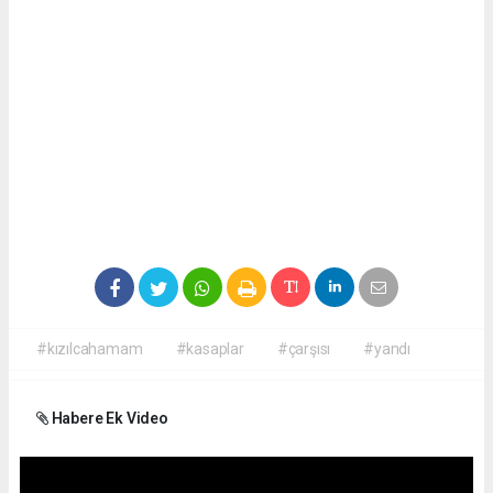
#kızılcahamam
#kasaplar
#çarşısı
#yandı
Habere Ek Video