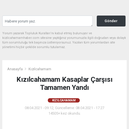
Gönder
Yorum yazarak Topluluk Kuralları’nı kabul etmiş bulunuyor ve
kizilcahamamhaber.com sitesine yaptığınız yorumunuzla ilgili doğrudan veya dolaylı
tüm sorumluluğu tek başınıza üstleniyorsunuz. Yazılan tüm yorumlardan site
yönetimi hiçbir şekilde sorumlu tutulamaz.
Anasayfa
Kızılcahamam
Kızılcahamam Kasaplar Çarşısı
Tamamen Yandı
KIZILCAHAMAM
08.04.2021 - 09:12, Güncelleme: 08.04.2021 - 17:27
14505+ kez okundu.