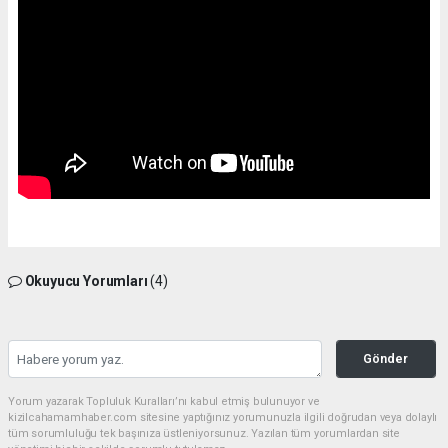
Okuyucu Yorumları
(4)
Gönder
Yorum yazarak Topluluk Kuralları’nı kabul etmiş bulunuyor ve
kizilcahamamhaber.com sitesine yaptığınız yorumunuzla ilgili doğrudan veya dolaylı
tüm sorumluluğu tek başınıza üstleniyorsunuz. Yazılan tüm yorumlardan site