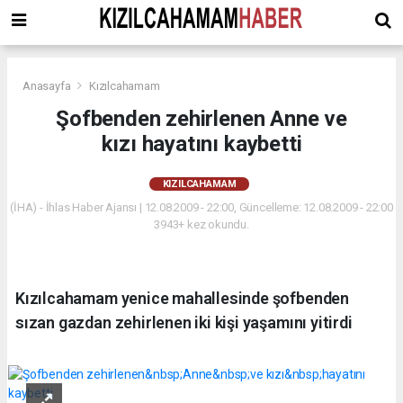
Anasayfa
Kızılcahamam
Şofbenden zehirlenen Anne ve
kızı hayatını kaybetti
KIZILCAHAMAM
(İHA) - İhlas Haber Ajansı | 12.08.2009 - 22:00, Güncelleme: 12.08.2009 - 22:00
3943+ kez okundu.
Kızılcahamam yenice mahallesinde şofbenden
sızan gazdan zehirlenen iki kişi yaşamını yitirdi