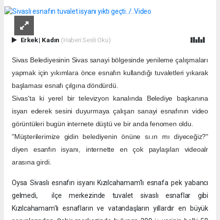
Erkek
|
Kadın
(Haberi Sesli Oku)
Sivas Belediyesinin Sivas sanayi bölgesinde yenileme çalışmaları
yapmak için yıkımlara önce esnafın kullandığı tuvaletleri yıkarak
başlaması esnafı çılgına döndürdü.
Sivas'ta ki yerel bir televizyon kanalında Belediye başkanına
isyan ederek sesini duyurmaya çalışan sanayi esnafının video
görüntüleri bugün internete düştü ve bir anda fenomen oldu.
"Müşterilerimize gidin belediyenin önüne sı.ın mı diyeceğiz?"
diyen esanfın isyanı, internette en çok paylaşılan videoalr
arasına girdi.
Oysa Sivaslı esnafın isyanı Kızılcahamam'lı esnafa pek yabancı
gelmedi, ilçe merkezinde tuvalet sivaslı esnaflar gibi
Kızılcahamam'lı esnafların ve vatandaşların yıllardır en büyük