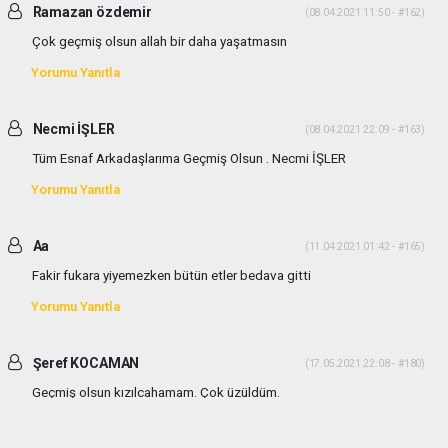
Ramazan özdemir
(08.04.2021 11:50 - #162)
Çok geçmiş olsun allah bir daha yaşatmasın
Yorumu Yanıtla
Necmi İŞLER
(08.04.2021 22:09 - #163)
Tüm Esnaf Arkadaşlarıma Geçmiş Olsun . Necmi İŞLER
Yorumu Yanıtla
Aa
(11.04.2021 01:42 - #165)
Fakir fukara yiyemezken bütün etler bedava gitti
Yorumu Yanıtla
Şeref KOCAMAN
(17.05.2021 22:08 - #180)
Geçmiş olsun kızılcahamam. Çok üzüldüm.
Yorumu Yanıtla