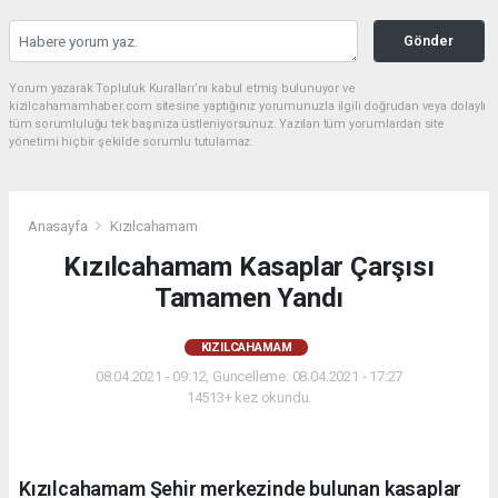
Gönder
Yorum yazarak Topluluk Kuralları’nı kabul etmiş bulunuyor ve
kizilcahamamhaber.com sitesine yaptığınız yorumunuzla ilgili doğrudan veya dolaylı
tüm sorumluluğu tek başınıza üstleniyorsunuz. Yazılan tüm yorumlardan site
yönetimi hiçbir şekilde sorumlu tutulamaz.
Anasayfa
Kızılcahamam
Kızılcahamam Kasaplar Çarşısı
Tamamen Yandı
KIZILCAHAMAM
08.04.2021 - 09:12, Güncelleme: 08.04.2021 - 17:27
14513+ kez okundu.
Kızılcahamam Şehir merkezinde bulunan kasaplar