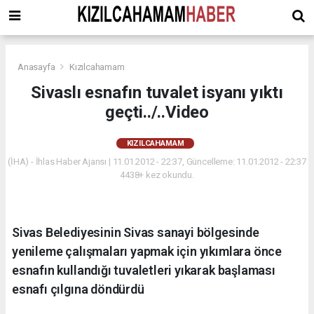
Anasayfa
Kızılcahamam
Sivaslı esnafın tuvalet isyanı yıktı
geçti../..Video
KIZILCAHAMAM
(İHA) - İhlas Haber Ajansı | 11.01.2012 - 22:37, Güncelleme: 11.01.2012 - 22:37
4438+ kez okundu.
Sivas Belediyesinin Sivas sanayi bölgesinde
yenileme çalışmaları yapmak için yıkımlara önce
esnafın kullandığı tuvaletleri yıkarak başlaması
esnafı çılgına döndürdü