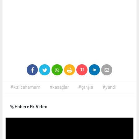
#kızılcahamam
#kasaplar
#çarşısı
#yandı
Habere Ek Video