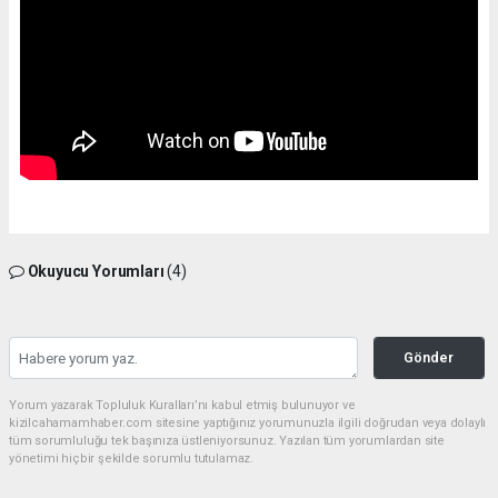
Okuyucu Yorumları
(4)
Gönder
Yorum yazarak Topluluk Kuralları’nı kabul etmiş bulunuyor ve
kizilcahamamhaber.com sitesine yaptığınız yorumunuzla ilgili doğrudan veya dolaylı
tüm sorumluluğu tek başınıza üstleniyorsunuz. Yazılan tüm yorumlardan site
yönetimi hiçbir şekilde sorumlu tutulamaz.