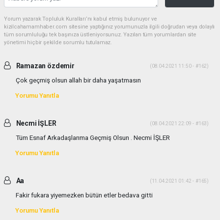
Yorum yazarak Topluluk Kuralları’nı kabul etmiş bulunuyor ve
kizilcahamamhaber.com sitesine yaptığınız yorumunuzla ilgili doğrudan veya dolaylı
tüm sorumluluğu tek başınıza üstleniyorsunuz. Yazılan tüm yorumlardan site
yönetimi hiçbir şekilde sorumlu tutulamaz.
Ramazan özdemir
(08.04.2021 11:50 - #162)
Çok geçmiş olsun allah bir daha yaşatmasın
Yorumu Yanıtla
Necmi İŞLER
(08.04.2021 22:09 - #163)
Tüm Esnaf Arkadaşlarıma Geçmiş Olsun . Necmi İŞLER
Yorumu Yanıtla
Aa
(11.04.2021 01:42 - #165)
Fakir fukara yiyemezken bütün etler bedava gitti
Yorumu Yanıtla