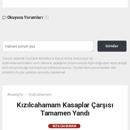
Okuyucu Yorumları
(0)
Gönder
Yorum yazarak Topluluk Kuralları’nı kabul etmiş bulunuyor ve
kizilcahamamhaber.com sitesine yaptığınız yorumunuzla ilgili doğrudan veya dolaylı
tüm sorumluluğu tek başınıza üstleniyorsunuz. Yazılan tüm yorumlardan site
yönetimi hiçbir şekilde sorumlu tutulamaz.
Anasayfa
Kızılcahamam
Kızılcahamam Kasaplar Çarşısı
Tamamen Yandı
KIZILCAHAMAM