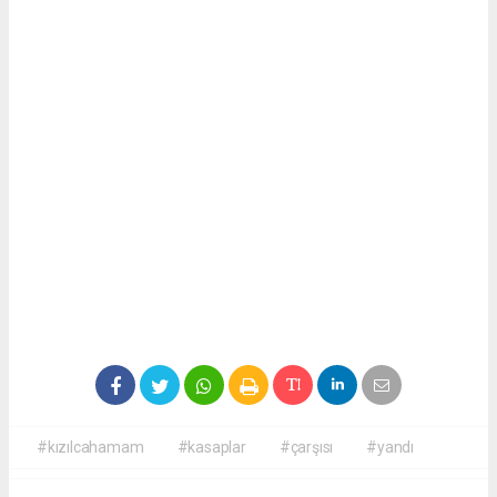
#kızılcahamam
#kasaplar
#çarşısı
#yandı