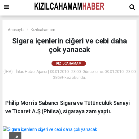
Anasayfa
Kızılcahamam
Sigara içenlerin ciğeri ve cebi daha
çok yanacak
KIZILCAHAMAM
(İHA) - İhlas Haber Ajansı | 03.01.2010 - 23:00, Güncelleme: 03.01.2010 - 23:00
3863+ kez okundu.
Philip Morris Sabancı Sigara ve Tütüncülük Sanayi
ve Ticaret A.Ş (Philsa), sigaraya zam yaptı.