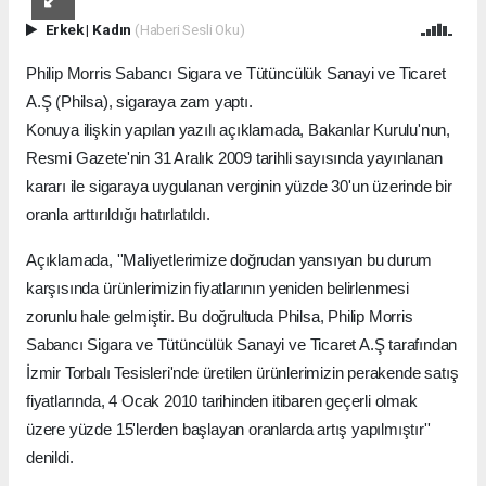
Erkek
|
Kadın
(Haberi Sesli Oku)
Philip Morris Sabancı Sigara ve Tütüncülük Sanayi ve Ticaret
A.Ş (Philsa), sigaraya zam yaptı.
Konuya ilişkin yapılan yazılı açıklamada, Bakanlar Kurulu'nun,
Resmi Gazete'nin 31 Aralık 2009 tarihli sayısında yayınlanan
kararı ile sigaraya uygulanan verginin yüzde 30'un üzerinde bir
oranla arttırıldığı hatırlatıldı.
Açıklamada, ''Maliyetlerimize doğrudan yansıyan bu durum
karşısında ürünlerimizin fiyatlarının yeniden belirlenmesi
zorunlu hale gelmiştir. Bu doğrultuda Philsa, Philip Morris
Sabancı Sigara ve Tütüncülük Sanayi ve Ticaret A.Ş tarafından
İzmir Torbalı Tesisleri'nde üretilen ürünlerimizin perakende satış
fiyatlarında, 4 Ocak 2010 tarihinden itibaren geçerli olmak
üzere yüzde 15'lerden başlayan oranlarda artış yapılmıştır''
denildi.