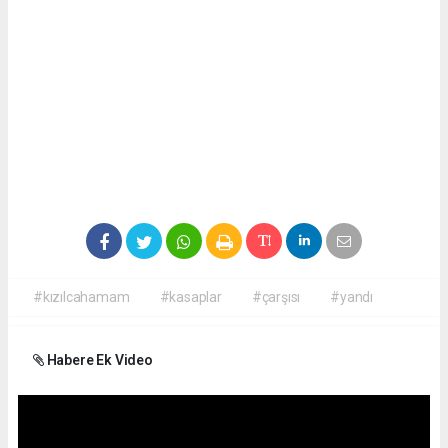
#kızılcahamam
#kasaplar
#çarşısı
#yandı
Habere Ek Video