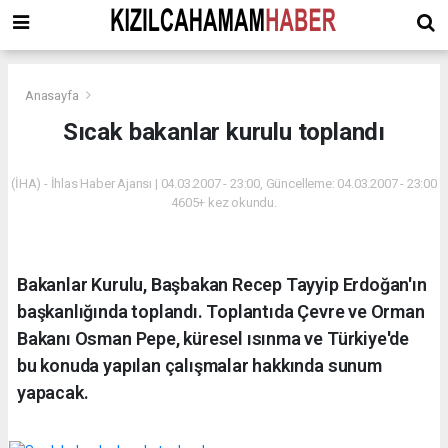
Anasayfa
Sıcak bakanlar kurulu toplandı
(İHA) - İhlas Haber Ajansı | 04.03.2007 - 23:00, Güncelleme: 04.03.2007 - 23:00
4605+ kez okundu.
Bakanlar Kurulu, Başbakan Recep Tayyip Erdoğan'ın
başkanlığında toplandı. Toplantıda Çevre ve Orman
Bakanı Osman Pepe, küresel ısınma ve Türkiye'de
bu konuda yapılan çalışmalar hakkında sunum
yapacak.