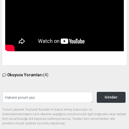
Okuyucu Yorumları
(4)
Gönder
Yorum yazarak Topluluk Kuralları’nı kabul etmiş bulunuyor ve
kizilcahamamhaber.com sitesine yaptığınız yorumunuzla ilgili doğrudan veya dolaylı
tüm sorumluluğu tek başınıza üstleniyorsunuz. Yazılan tüm yorumlardan site
yönetimi hiçbir şekilde sorumlu tutulamaz.