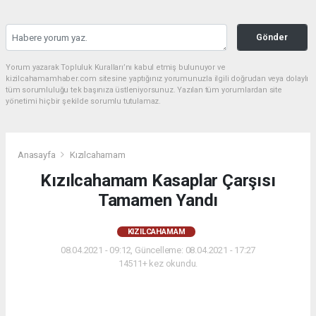
Gönder
Yorum yazarak Topluluk Kuralları’nı kabul etmiş bulunuyor ve
kizilcahamamhaber.com sitesine yaptığınız yorumunuzla ilgili doğrudan veya dolaylı
tüm sorumluluğu tek başınıza üstleniyorsunuz. Yazılan tüm yorumlardan site
yönetimi hiçbir şekilde sorumlu tutulamaz.
Anasayfa
Kızılcahamam
Kızılcahamam Kasaplar Çarşısı
Tamamen Yandı
KIZILCAHAMAM
08.04.2021 - 09:12, Güncelleme: 08.04.2021 - 17:27
14511+ kez okundu.