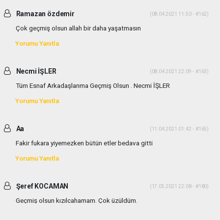
Ramazan özdemir
(08.04.2021 11:50 - #162)
Çok geçmiş olsun allah bir daha yaşatmasın
Yorumu Yanıtla
Necmi İŞLER
(08.04.2021 22:09 - #163)
Tüm Esnaf Arkadaşlarıma Geçmiş Olsun . Necmi İŞLER
Yorumu Yanıtla
Aa
(11.04.2021 01:42 - #165)
Fakir fukara yiyemezken bütün etler bedava gitti
Yorumu Yanıtla
Şeref KOCAMAN
(17.05.2021 22:08 - #180)
Geçmiş olsun kızılcahamam. Çok üzüldüm.
Yorumu Yanıtla