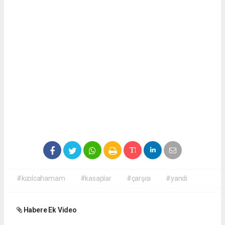
#kızılcahamam
#kasaplar
#çarşısı
#yandı
Habere Ek Video