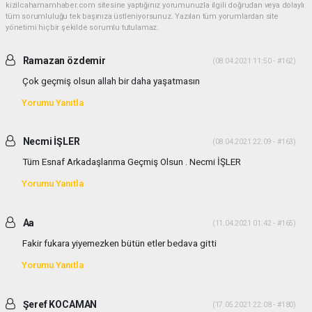
kizilcahamamhaber.com sitesine yaptığınız yorumunuzla ilgili doğrudan veya dolaylı
tüm sorumluluğu tek başınıza üstleniyorsunuz. Yazılan tüm yorumlardan site
yönetimi hiçbir şekilde sorumlu tutulamaz.
Ramazan özdemir
(08.04.2021 11:50 - #162)
Çok geçmiş olsun allah bir daha yaşatmasın
Yorumu Yanıtla
Necmi İŞLER
(08.04.2021 22:09 - #163)
Tüm Esnaf Arkadaşlarıma Geçmiş Olsun . Necmi İŞLER
Yorumu Yanıtla
Aa
(11.04.2021 01:42 - #165)
Fakir fukara yiyemezken bütün etler bedava gitti
Yorumu Yanıtla
Şeref KOCAMAN
(17.05.2021 22:08 - #180)