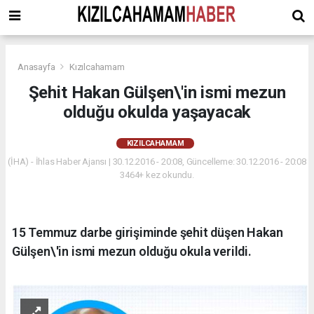
Anasayfa
Kızılcahamam
Şehit Hakan Gülşen\'in ismi mezun
olduğu okulda yaşayacak
KIZILCAHAMAM
(İHA) - İhlas Haber Ajansı | 30.12.2016 - 20:08, Güncelleme: 30.12.2016 - 20:08
3464+ kez okundu.
15 Temmuz darbe girişiminde şehit düşen Hakan
Gülşen\'in ismi mezun olduğu okula verildi.