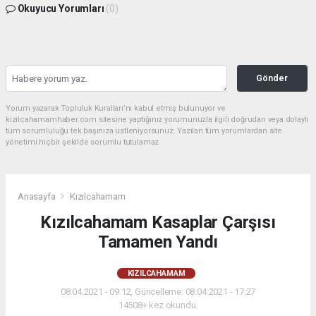
Okuyucu Yorumları
(0)
Gönder
Yorum yazarak Topluluk Kuralları’nı kabul etmiş bulunuyor ve
kizilcahamamhaber.com sitesine yaptığınız yorumunuzla ilgili doğrudan veya dolaylı
tüm sorumluluğu tek başınıza üstleniyorsunuz. Yazılan tüm yorumlardan site
yönetimi hiçbir şekilde sorumlu tutulamaz.
Anasayfa
Kızılcahamam
Kızılcahamam Kasaplar Çarşısı
Tamamen Yandı
KIZILCAHAMAM
08.04.2021 - 09:12, Güncelleme: 08.04.2021 - 17:27
14508+ kez okundu.