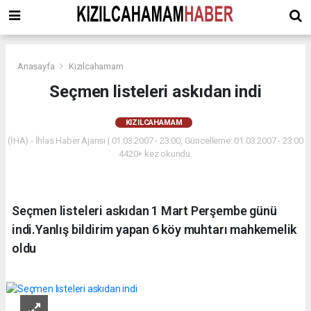
Anasayfa
Kızılcahamam
Seçmen listeleri askıdan indi
KIZILCAHAMAM
(İHA) - İhlas Haber Ajansı | 01.03.2007 - 23:00, Güncelleme: 01.03.2007 - 23:00
4420+ kez okundu.
Seçmen listeleri askıdan 1 Mart Perşembe günü
indi.Yanlış bildirim yapan 6 köy muhtarı mahkemelik
oldu