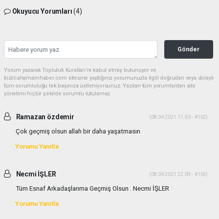
Okuyucu Yorumları
(4)
Gönder
Yorum yazarak Topluluk Kuralları’nı kabul etmiş bulunuyor ve
kizilcahamamhaber.com sitesine yaptığınız yorumunuzla ilgili doğrudan veya dolaylı
tüm sorumluluğu tek başınıza üstleniyorsunuz. Yazılan tüm yorumlardan site
yönetimi hiçbir şekilde sorumlu tutulamaz.
Ramazan özdemir
(08.04.2021 11:50 - #162)
Çok geçmiş olsun allah bir daha yaşatmasın
Yorumu Yanıtla
Necmi İŞLER
(08.04.2021 22:09 - #163)
Tüm Esnaf Arkadaşlarıma Geçmiş Olsun . Necmi İŞLER
Yorumu Yanıtla