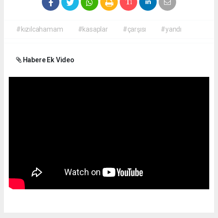
#kızılcahamam
#kasaplar
#çarşısı
#yandı
Habere Ek Video