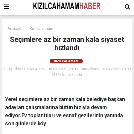
Anasayfa
Kızılcahamam
Seçimlere az bir zaman kala siyaset
hızlandı
KIZILCAHAMAM
(İHA) - İhlas Haber Ajansı | 16.03.2009 - 23:00, Güncelleme: 16.03.2009 - 23:00
4312+ kez okundu.
Yerel seçimlere az bir zaman kala belediye başkan
adayları çalışmalarına bütün hızıyla devam
ediyor.Ev toplantıları ve esnaf gezilerinin yanında
son günlerde köy