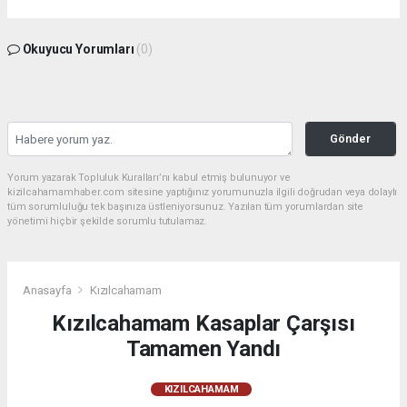
Okuyucu Yorumları
(0)
Gönder
Yorum yazarak Topluluk Kuralları’nı kabul etmiş bulunuyor ve
kizilcahamamhaber.com sitesine yaptığınız yorumunuzla ilgili doğrudan veya dolaylı
tüm sorumluluğu tek başınıza üstleniyorsunuz. Yazılan tüm yorumlardan site
yönetimi hiçbir şekilde sorumlu tutulamaz.
Anasayfa
Kızılcahamam
Kızılcahamam Kasaplar Çarşısı
Tamamen Yandı
KIZILCAHAMAM