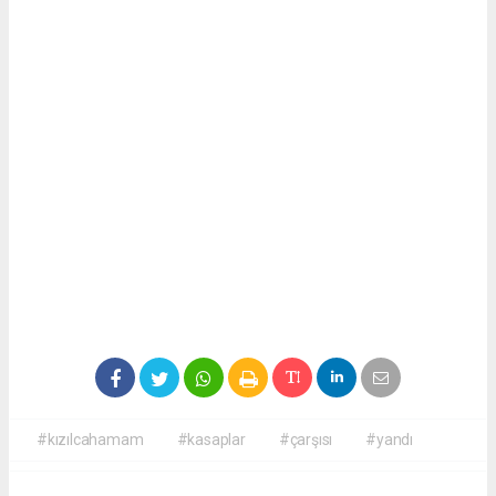
#kızılcahamam
#kasaplar
#çarşısı
#yandı