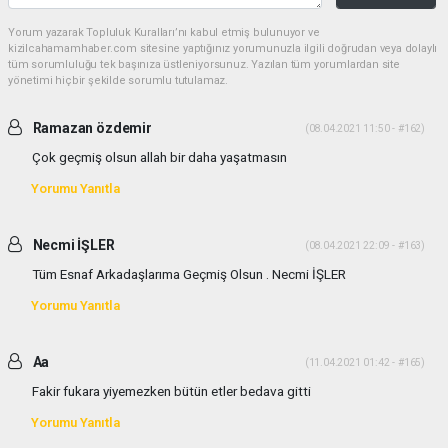
Yorum yazarak Topluluk Kuralları’nı kabul etmiş bulunuyor ve
kizilcahamamhaber.com sitesine yaptığınız yorumunuzla ilgili doğrudan veya dolaylı
tüm sorumluluğu tek başınıza üstleniyorsunuz. Yazılan tüm yorumlardan site
yönetimi hiçbir şekilde sorumlu tutulamaz.
Ramazan özdemir
(08.04.2021 11:50 - #162)
Çok geçmiş olsun allah bir daha yaşatmasın
Yorumu Yanıtla
Necmi İŞLER
(08.04.2021 22:09 - #163)
Tüm Esnaf Arkadaşlarıma Geçmiş Olsun . Necmi İŞLER
Yorumu Yanıtla
Aa
(11.04.2021 01:42 - #165)
Fakir fukara yiyemezken bütün etler bedava gitti
Yorumu Yanıtla