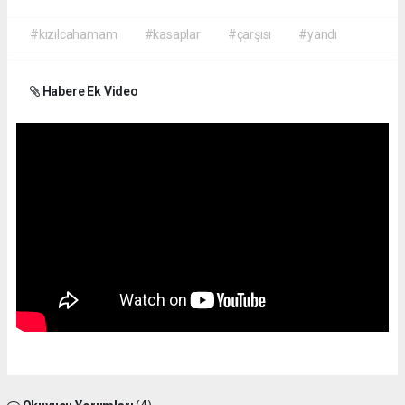
#kızılcahamam
#kasaplar
#çarşısı
#yandı
Habere Ek Video