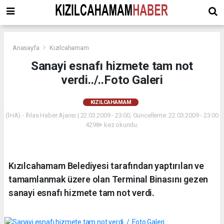
Anasayfa
Kızılcahamam
Sanayi esnafı hizmete tam not
verdi../..Foto Galeri
KIZILCAHAMAM
(İHA) - İhlas Haber Ajansı | 22.03.2009 - 23:00, Güncelleme: 22.03.2009 - 23:00
4298+ kez okundu.
Kızılcahamam Belediyesi tarafından yaptırılan ve
tamamlanmak üzere olan Terminal Binasını gezen
sanayi esnafı hizmete tam not verdi.