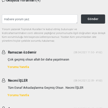
Okuyucu Yorumları
(4)
Gönder
Yorum yazarak Topluluk Kuralları’nı kabul etmiş bulunuyor ve
kizilcahamamhaber.com sitesine yaptığınız yorumunuzla ilgili doğrudan veya dolaylı
tüm sorumluluğu tek başınıza üstleniyorsunuz. Yazılan tüm yorumlardan site
yönetimi hiçbir şekilde sorumlu tutulamaz.
Ramazan özdemir
(08.04.2021 11:50 - #162)
Çok geçmiş olsun allah bir daha yaşatmasın
Yorumu Yanıtla
Necmi İŞLER
(08.04.2021 22:09 - #163)
Tüm Esnaf Arkadaşlarıma Geçmiş Olsun . Necmi İŞLER
Yorumu Yanıtla