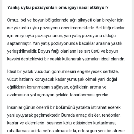
Yanlış uyku pozisyonları omurgayı nasıl etkiliyor?
Omuz, bel ve boyun bölgelerinde ağrı şikayeti olan bireyler için
ise yüzüstü uyku pozisyonu önerilmemektedir. Bel fıtığı olanlar
için en iyi uyku pozisyonunun, yan yatış pozisyonu olduğu
saptanmıştır. Yan yatış pozisyonunda bacaklar arasına yastık
yerleştirilmelidir. Boyun fıtığı olanların ise sırt üstü ve boyun
kavsini destekleyici bir yastık kullanarak yatmaları ideal olanıdır.
İdeal bir yatak vücudun gömülmesini engelleyecek sertlikte,
vücut hatlarını koruyacak kadar yumuşak olmalı yani doğal
eğriliklerin korunmasını sağlayan, eğriliklerin artma ve
azalmasına yol açmayan şekilde tasarlanması gerekir.
İnsanlar günün önemli bir bölümünü yatakta istirahat ederek
yani uyuyarak geçirmektedir. Burada amaç diskler, tendonlar,
kaslar ve eklemlerin basıncın kötü etkisinden kurtarılması,
rahatlaması adeta nefes almasıdır ki, ertesi gün yeni bir strese