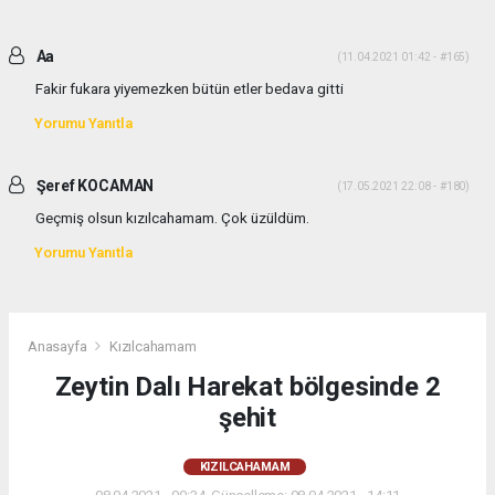
Aa
(11.04.2021 01:42 - #165)
Fakir fukara yiyemezken bütün etler bedava gitti
Yorumu Yanıtla
Şeref KOCAMAN
(17.05.2021 22:08 - #180)
Geçmiş olsun kızılcahamam. Çok üzüldüm.
Yorumu Yanıtla
Anasayfa
Kızılcahamam
Zeytin Dalı Harekat bölgesinde 2
şehit
KIZILCAHAMAM