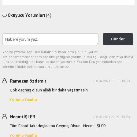
Okuyucu Yorumları
(4)
Gönder
Yorum yazarak Topluluk Kuralları’nı kabul etmiş bulunuyor ve
kizilcahamamhaber.com sitesine yaptığınız yorumunuzla ilgili doğrudan veya dolaylı
tüm sorumluluğu tek başınıza üstleniyorsunuz. Yazılan tüm yorumlardan site
yönetimi hiçbir şekilde sorumlu tutulamaz.
Ramazan özdemir
(08.04.2021 11:50 - #162)
Çok geçmiş olsun allah bir daha yaşatmasın
Yorumu Yanıtla
Necmi İŞLER
(08.04.2021 22:09 - #163)
Tüm Esnaf Arkadaşlarıma Geçmiş Olsun . Necmi İŞLER
Yorumu Yanıtla