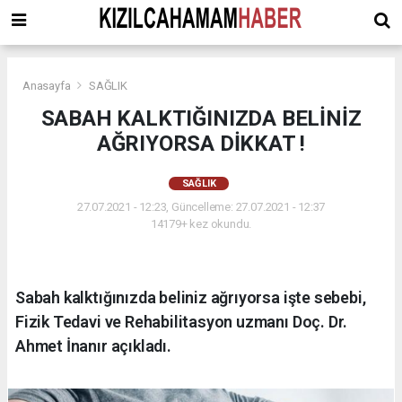
Anasayfa
SAĞLIK
SABAH KALKTIĞINIZDA BELİNİZ
AĞRIYORSA DİKKAT !
SAĞLIK
27.07.2021 - 12:23, Güncelleme: 27.07.2021 - 12:37
14179+ kez okundu.
Sabah kalktığınızda beliniz ağrıyorsa işte sebebi,
Fizik Tedavi ve Rehabilitasyon uzmanı Doç. Dr.
Ahmet İnanır açıkladı.