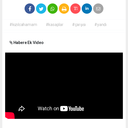
#kızılcahamam
#kasaplar
#çarşısı
#yandı
Habere Ek Video