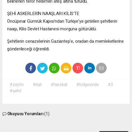
belirlenen terör hedefleri ateş altına tutuldu.
ŞEHİ ASKERLERİN NAAŞLARI KİLİS'TE
Öncüpınar Gümrük Kapısı'ndan Türkiye'ye getirilen şehitlerin
naaşı, Kilis Devlet Hastanesi morguna götürüldü.
Şehitlerin cenazelerinin Gaziantep'e, oradan da memleketlerine
gönderileceği öğrenildi.
#zeytin
#dalı
#harekat
#bölgesinde
#2
#şehit
Okuyucu Yorumları
(1)