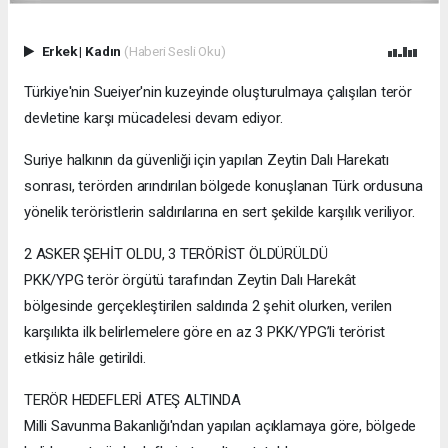
Erkek
|
Kadın
(Haberi Sesli Oku)
Türkiye'nin Sueiyer'nin kuzeyinde oluşturulmaya çalışılan terör
devletine karşı mücadelesi devam ediyor.
Suriye halkının da güvenliği için yapılan Zeytin Dalı Harekatı
sonrası, terörden arındırılan bölgede konuşlanan Türk ordusuna
yönelik teröristlerin saldırılarına en sert şekilde karşılık veriliyor.
2 ASKER ŞEHİT OLDU, 3 TERÖRİST ÖLDÜRÜLDÜ
PKK/YPG terör örgütü tarafından Zeytin Dalı Harekât
bölgesinde gerçekleştirilen saldırıda 2 şehit olurken, verilen
karşılıkta ilk belirlemelere göre en az 3 PKK/YPG’li terörist
etkisiz hâle getirildi.
TERÖR HEDEFLERİ ATEŞ ALTINDA
Milli Savunma Bakanlığı'ndan yapılan açıklamaya göre, bölgede