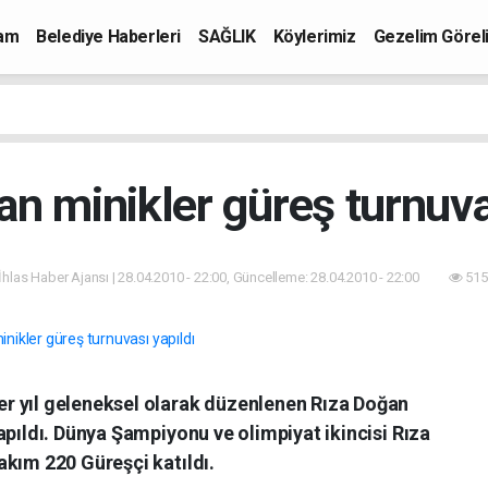
mam
Belediye Haberleri
SAĞLIK
Köylerimiz
Gezelim Görel
n minikler güreş turnuva
İhlas Haber Ajansı | 28.04.2010 - 22:00, Güncelleme: 28.04.2010 - 22:00
515
r yıl geleneksel olarak düzenlenen Rıza Doğan
apıldı. Dünya Şampiyonu ve olimpiyat ikincisi Rıza
akım 220 Güreşçi katıldı.