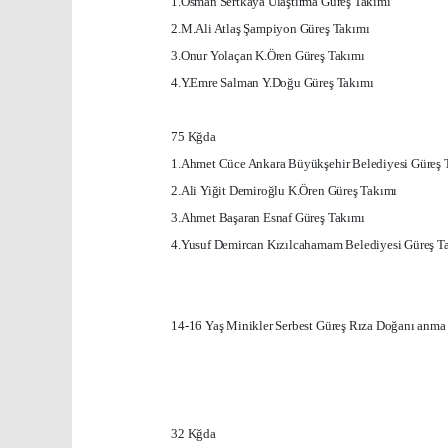
1.Osman Sertkaya Ulaştırma Güreş Takımı
2.M.Ali Atlaş Şampiyon Güreş Takımı
3.Onur Yolaçan K.Ören Güreş Takımı
4.Y.Emre Salman Y.Doğu Güreş Takımı
75 Kğda
1.Ahmet Cüce
Ankara
Büyükşehir Belediyesi Güreş 
2.Ali Yiğit Demiroğlu K.Ören Güreş Takımı
3.Ahmet Başaran Esnaf Güreş Takımı
4.Yusuf Demircan Kızılcahamam Belediyesi Güreş T
14-16 Yaş Minikler Serbest Güreş Rıza Doğanı anma
32 Kğda