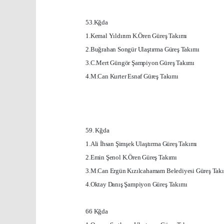
53.Kğda
1.Kemal Yıldırım K.Ören Güreş Takımı
2.Buğrahan Songür Ulaştırma Güreş Takımı
3.C
.Mert Güngör Şampiyon Güreş Takımı
4.M.Can Kurter Esnaf Güreş Takımı
59. Kğda
1.Ali İhsan Şimşek Ulaştırma Güreş Takımı
2.Emin Şenol K.Ören Güreş Takımı
3.M.Can Ergün Kızılcahamam Belediyesi Güreş Tak
4.Oktay Danış Şampiyon Güreş Takımı
66 Kğda