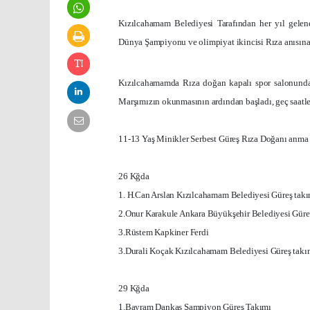
Kızılcahamam Belediyesi Tarafından her yıl gelen
Dünya Şampiyonu ve olimpiyat ikincisi Rıza anısına
Kızılcahamamda Rıza doğan kapalı spor salonunda
Marşımızın okunmasının ardından başladı, geç saat
11-13 Yaş Minikler Serbest Güreş Rıza Doğanı anma
26 Kğda
1. H.Can Arslan Kızılcahamam Belediyesi Güreş tak
2.Onur Karakule
Ankara
Büyükşehir Belediyesi Güre
3.Rüstem Kapkiner Ferdi
3.Durali Koçak Kızılcahamam Belediyesi Güreş takı
29 Kğda
1.Bayram Dankas Şampiyon Güreş Takımı