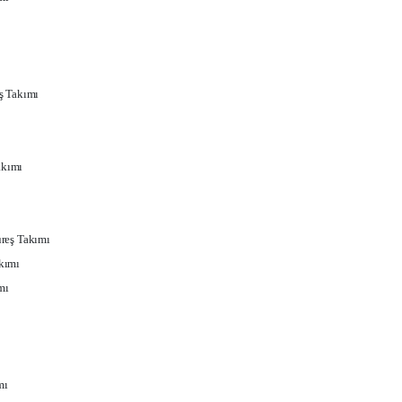
ş Takımı
akımı
reş Takımı
kımı
mı
mı