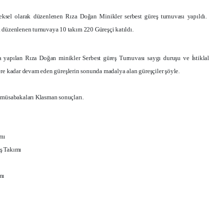
eksel olarak düzenlenen Rıza Doğan Minikler serbest güreş turnuvası yapıldı.
 düzenlenen turnuvaya 10 takım 220 Güreşçi katıldı.
 yapılan Rıza Doğan minikler Serbest güreş Turnuvası saygı duruşu ve İstiklal
lere kadar devam
eden
güreşlerin sonunda madalya alan güreşçiler şöyle.
 müsabakaları Klasman sonuçları.
ımı
ş Takımı
mı