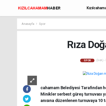
Kızılcaha
Avcılık
Anasayfa
Spor
Rıza Doğa
(İHA) - 
SPOR
cahamam Belediyesi Tarafından he
Minikler serbest güreş turnuvası y
anısına düzenlenen turnuvaya 10 t