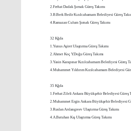
2.Ferhat Dadak Şırnak Güreş Takımı
3.B.Berk Bedir Kızılcahamam Belediyesi Güreş Takı
4.Ramazan Culum Şırnak Güreş Takımı
32 Kğda
1.Yunus Aşiret Ulaştırma Güreş Takımı
2.Ahmet Koç Y.Doğu Güreş Takımı
3.Yasin Karapınar Kızılcahamam Belediyesi Güreş T
4.Muhammet Yıldırım Kızılcahamam Belediyesi Gür
35 Kğda
1.Ferhat Zileli
Ankara
Büyükşehir Belediyesi Güreş 
2.Muhammet Ergin
Ankara
Büyükşehir Belediyesi G
3.Ruslan Arslangreev Ulaştırma Güreş Takımı
4.A.Batuhan Kış Ulaştırma Güreş Takımı