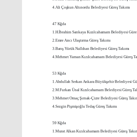
4.Ali Çoşkun Altınordu Belediyesi Güreş Takımı
47 Kğda
1.H.İbrahim Sarıkaya Kızılcahamam Belediyesi Güre
2.Emre Arıcı Ulaştırma Güreş Takımı
3.Barış Yürük Nallıhan Belediyesi Güreş Takımı
4.Mehmet Yaman Kızılcahamam Belediyesi Güreş T
53 Kğda
1.Abdullah Serkan
Ankara
Büyükşehir Belediyesi Gü
2.M.Furkan Ünal Kızılcahamam Belediyesi Güreş Ta
3.Mehmet Omaç Şırnak-Çizre Belediyesi Güreş Takı
4.Sezgin Pişmişoğlu Tedaş Güreş Takımı
59 Kğda
1.Murat Alkan Kızılcahamam Belediyesi Güreş Takı