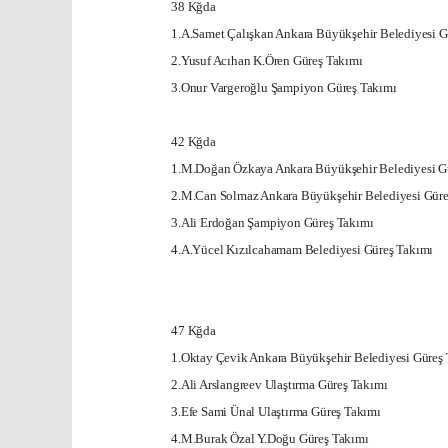
38 Kğda
1.A.Samet Çalışkan
Ankara
Büyükşehir Belediyesi G
2.Yusuf Acıhan K.Ören Güreş Takımı
3.Onur Vargeroğlu Şampiyon Güreş Takımı
42 Kğda
1.M.Doğan Özkaya
Ankara
Büyükşehir Belediyesi G
2.M.Can Solmaz
Ankara
Büyükşehir Belediyesi Güre
3.Ali Erdoğan Şampiyon Güreş Takımı
4.A.Yücel Kızılcahamam Belediyesi Güreş Takımı
47 Kğda
1.Oktay Çevik
Ankara
Büyükşehir Belediyesi Güreş
2.Ali Arslangreev Ulaştırma Güreş Takımı
3.Efe Sami Ünal Ulaştırma Güreş Takımı
4.M.Burak Özal Y.Doğu Güreş Takımı