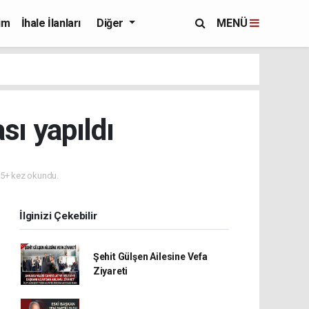
im
İhale İlanları
Diğer
MENÜ
sı yapıldı
5+ kez okundu.
İlginizi Çekebilir
Şehit Gülşen Ailesine Vefa
Ziyareti