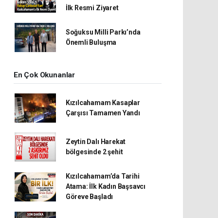
İlk Resmi Ziyaret
Soğuksu Milli Parkı’nda
Önemli Buluşma
En Çok Okunanlar
Kızılcahamam Kasaplar
Çarşısı Tamamen Yandı
Zeytin Dalı Harekat
bölgesinde 2 şehit
Kızılcahamam’da Tarihi
Atama: İlk Kadın Başsavcı
Göreve Başladı