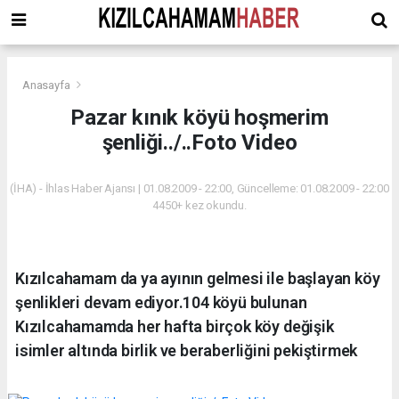
Anasayfa
Pazar kınık köyü hoşmerim
şenliği../..Foto Video
(İHA) - İhlas Haber Ajansı | 01.08.2009 - 22:00, Güncelleme: 01.08.2009 - 22:00
4450+ kez okundu.
Kızılcahamam da ya ayının gelmesi ile başlayan köy
şenlikleri devam ediyor.104 köyü bulunan
Kızılcahamamda her hafta birçok köy değişik
isimler altında birlik ve beraberliğini pekiştirmek