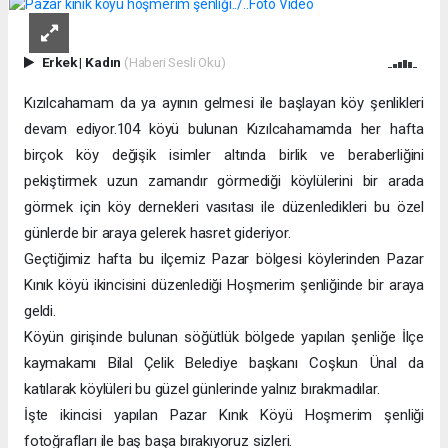
Erkek
|
Kadın
(Haberi Sesli Oku)
Kızılcahamam da ya ayının gelmesi ile başlayan köy şenlikleri
devam ediyor.104 köyü bulunan Kızılcahamamda her hafta
birçok köy değişik isimler altında birlik ve beraberliğini
pekiştirmek uzun zamandır görmediği köylülerini bir arada
görmek için köy dernekleri vasıtası ile düzenledikleri bu özel
günlerde bir araya gelerek hasret gideriyor.
Geçtiğimiz hafta bu ilçemiz Pazar bölgesi köylerinden Pazar
Kınık köyü ikincisini düzenlediği Hoşmerim şenliğinde bir araya
geldi.
Köyün girişinde bulunan söğütlük bölgede yapılan şenliğe İlçe
kaymakamı Bilal Çelik Belediye başkanı Coşkun Ünal da
katılarak köylüleri bu güzel günlerinde yalnız bırakmadılar.
İşte ikincisi yapılan Pazar Kınık Köyü Hoşmerim şenliği
fotoğrafları ile baş başa bırakıyoruz sizleri.