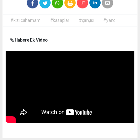
#kızılcahamam
#kasaplar
#çarşısı
#yandı
Habere Ek Video