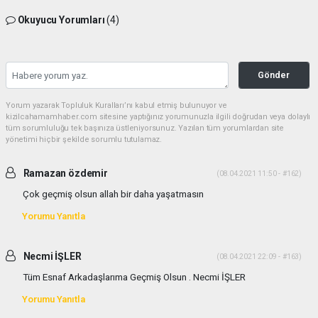
Okuyucu Yorumları
(4)
Gönder
Yorum yazarak Topluluk Kuralları’nı kabul etmiş bulunuyor ve
kizilcahamamhaber.com sitesine yaptığınız yorumunuzla ilgili doğrudan veya dolaylı
tüm sorumluluğu tek başınıza üstleniyorsunuz. Yazılan tüm yorumlardan site
yönetimi hiçbir şekilde sorumlu tutulamaz.
Ramazan özdemir
(08.04.2021 11:50 - #162)
Çok geçmiş olsun allah bir daha yaşatmasın
Yorumu Yanıtla
Necmi İŞLER
(08.04.2021 22:09 - #163)
Tüm Esnaf Arkadaşlarıma Geçmiş Olsun . Necmi İŞLER
Yorumu Yanıtla