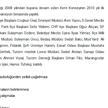
ldığı 2008 yılından buyana devam eden Kent Konseyinin 2010 yılı ilk
ansiyon binasında yapıldı.
diye Başkanı Coşkun Ünal, Emniyet Müdürü Avni Yazıcı, İl Genel Meclis
k Parti İlçe Başkanı Sefa Yıldırım, CHP ilçe Başkanı Oğuz Akçan, SP
kanı Süleyman Özdere, Belediye Meclis Üyesi İlyas Yılmaz, İlçe Milli
e Müdürü Süleyman Üncü, Bedaş Müdürü Sedat Balcı, Müd.Yard. Ali
ören, Fidanlık Şefi Ümmiye Hanım, Esnaf Odası Başkanı Mustafa
Serttek, Turizm meslek Lisesi Müdürü Sedat Arslan, Sanayi Odası
nı Ahmet Vural, Turizm Derneği Başkanı Orhan Filiz, Marangozlar
İşler, Hamis Tüfekçi, katıldı.
müdürlüğünden yetkili çağırılması
şmaların belirlenmesi
 çalışmalar