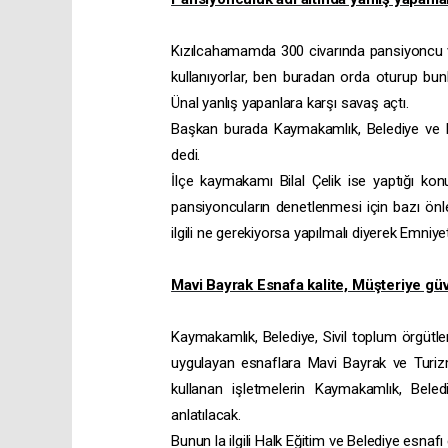
Kızılcahamamda 300 civarında pansiyoncu var
kullanıyorlar, ben buradan orda oturup bu
Ünal yanlış yapanlara karşı savaş açtı.
Başkan burada Kaymakamlık, Belediye ve Emn
dedi.
İlçe kaymakamı Bilal Çelik ise yaptığı k
pansiyoncuların denetlenmesi için bazı önle
ilgili ne gerekiyorsa yapılmalı diyerek Emniye
Mavi Bayrak Esnafa kalite, Müşteriye gü
Kaymakamlık, Belediye, Sivil toplum örgütle
uygulayan esnaflara Mavi Bayrak ve Turizm s
kullanan işletmelerin Kaymakamlık, Beled
anlatılacak.
Bunun la ilgili Halk Eğitim ve Belediye esna