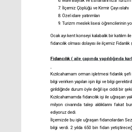
Mavi Bayrak ve Esnaflarımıza Turizm 
İlçemiz Çöplüğü ve Kirmir Çayı ıslahı
Özel idare yatırımları
Turizm meslek lisesi öğrencilerinin yol
Ocak ayı kent konseyi kalabalık bir katılım 
fidancılık olması dolayısı ile ilçemiz Fidanlık şe
Fidancılık
( aile çapında yapıldığında karlı
Kızılcahamam orman işletmesi fidanlık şefi 
bilgi verirken yapılan işin ilgi ve bilgi gerektir
girildiğinde durum öyle değil işe ciddi bir şek
Kızılcahamamda fidancılık işi ile uğraşan y
milyon civarında talep aldıklarını fakat 
ediyoruz dedi.
İlçemizde bu işle uğraşan fidancılardan Seza
bilgi verdi. 2 yılda 650 bin fidan yetiştire