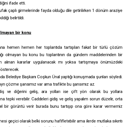
ini ifade etti.
 ufak çaplı girmelerinde fayda olduğu dile getirilirken 1 dönüm araziye
diği belirtildi.
 olmayan bir konu
ana hemen hemen her toplantıda tartışılan fakat bir türlü çözüm
ılığı olmayan bu konu bu toplantının da gündem maddelerinden bir
için alınan kararlar uygulanacak mı yoksa tartışmaya önümüzdeki
gösterecek.
da Belediye Başkanı Coşkun Ünal yaptığı konuşmada şunları söyledi.
ı ayrı çözme şansımız var ama trafikte bu şansımız az.
iş ve diğerini geliş, ara yolları ise çift yön olarak bu yollara
tepki verebilir. Caddeleri gidiş ve geliş yapalım sorun düzelir, orta
üzel bir görüntü verir burada bunu tartışıp ona göre karar vermemiz
esi geçici olarak belki sorunu hafifletebilir ama ilerde mutlaka sıkıntı