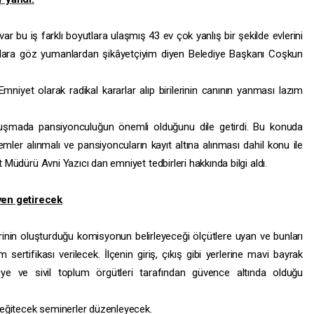
 bu iş farklı boyutlara ulaşmış 43 ev çok yanlış bir şekilde evlerini
nlara göz yumanlardan şikâyetçiyim diyen Belediye Başkanı Coşkun
iyet olarak radikal kararlar alıp birilerinin canının yanması lazım
onuşmada pansiyonculuğun önemli olduğunu dile getirdi. Bu konuda
mler alınmalı ve pansiyoncuların kayıt altına alınması dahil konu ile
t Müdürü Avni Yazıcı dan emniyet tedbirleri hakkında bilgi aldı.
ven getirecek
rinin oluşturduğu komisyonun belirleyeceği ölçütlere uyan ve bunları
ertifikası verilecek. İlçenin giriş, çıkış gibi yerlerine mavi bayrak
iye ve sivil toplum örgütleri tarafından güvence altında olduğu
fı eğitecek seminerler düzenleyecek.