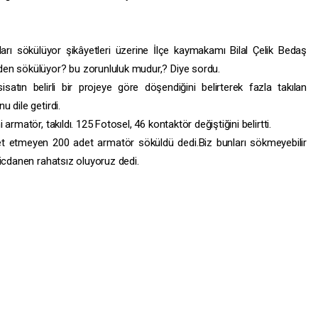
rı sökülüyor şikâyetleri üzerine İlçe kaymakamı Bilal Çelik Bedaş
den sökülüyor? bu zorunluluk mudur,? Diye sordu.
atın belirli bir projeye göre döşendiğini belirterek fazla takılan
 dile getirdi.
rmatör, takıldı. 125 Fotosel, 46 kontaktör değiştiğini belirtti.
met etmeyen 200 adet armatör söküldü dedi.Biz bunları sökmeyebilir
vicdanen rahatsız oluyoruz dedi.