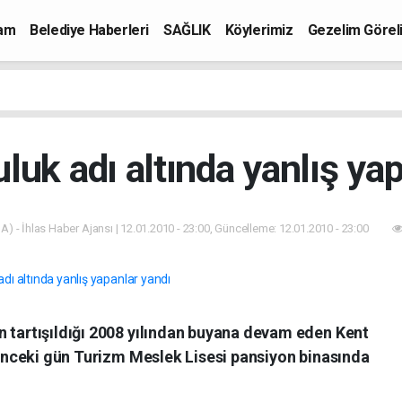
mam
Belediye Haberleri
SAĞLIK
Köylerimiz
Gezelim Görel
luk adı altında yanlış yap
A) - İhlas Haber Ajansı | 12.01.2010 - 23:00, Güncelleme: 12.01.2010 - 23:00
n tartışıldığı 2008 yılından buyana devam eden Kent
ı önceki gün Turizm Meslek Lisesi pansiyon binasında