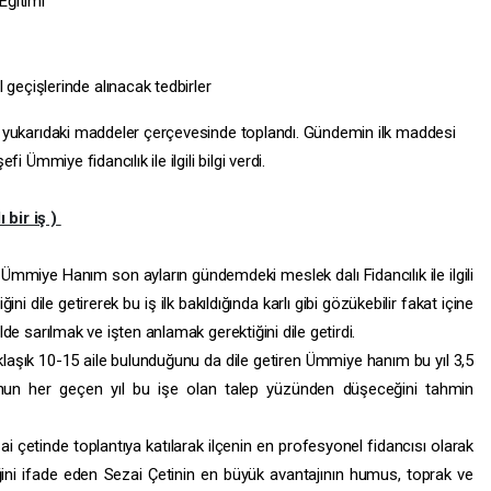
Eğitimi
 geçişlerinde alınacak tedbirler
ile yukarıdaki maddeler çerçevesinde toplandı. Gündemin ilk maddesi
fi Ümmiye fidancılık ile ilgili bilgi verdi.
 bir iş )
Ümmiye Hanım son ayların gündemdeki meslek dalı Fidancılık ile ilgili
diğini dile getirerek bu iş ilk bakıldığında karlı gibi gözükebilir fakat içine
ilde sarılmak ve işten anlamak gerektiğini dile getirdi.
aklaşık 10-15 aile bulunduğunu da dile getiren Ümmiye hanım bu yıl 3,5
bunun her geçen yıl bu işe olan talep yüzünden düşeceğini tahmin
i çetinde toplantıya katılarak ilçenin en profesyonel fidancısı olarak
ceğini ifade eden Sezai Çetinin en büyük avantajının humus, toprak ve