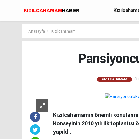
Kızılcaha
Avcılık
Anasayfa
Kızılcahamam
Pansiyoncu
(İH
KIZILCAHAMAM
Kızılcahamamın önemli konularını
Konseyinin 2010 yılı ilk toplantıs
yapıldı.