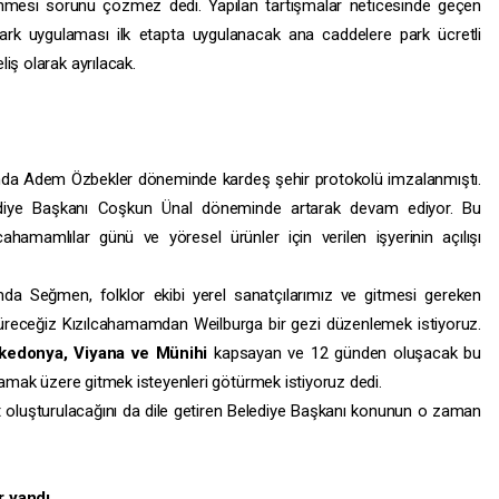
lünmesi sorunu çözmez dedi. Yapılan tartışmalar neticesinde geçen
opark uygulaması ilk etapta uygulanacak ana caddelere park ücretli
iş olarak ayrılacak.
ında Adem Özbekler döneminde kardeş şehir protokolü imzalanmıştı.
lediye Başkanı Coşkun Ünal döneminde artarak devam ediyor. Bu
hamamlılar günü ve yöresel ürünler için verilen işyerinin açılışı
a Seğmen, folklor ekibi yerel sanatçılarımız ve gitmesi gereken
üreceğiz Kızılcahamamdan Weilburga bir gezi düzenlemek istiyoruz.
kedonya, Viyana ve Münihi
kapsayan ve 12 günden oluşacak bu
ılamak üzere gitmek isteyenleri götürmek istiyoruz dedi.
et oluşturulacağını da dile getiren Belediye Başkanı konunun o zaman
r yandı.