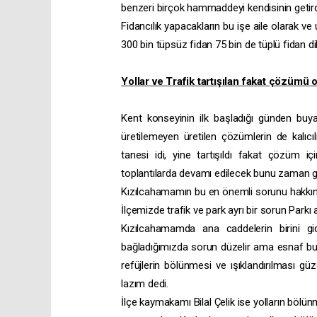
benzeri birçok hammaddeyi kendisinin getirdiğ
Fidancılık yapacakların bu işe aile olarak ve
300 bin tüpsüz fidan 75 bin de tüplü fidan dikil
Yollar ve Trafik tartışılan fakat çözümü
Kent konseyinin ilk başladığı günden buy
üretilemeyen üretilen çözümlerin de kalıc
tanesi idi, yine tartışıldı fakat çözüm 
toplantılarda devamı edilecek bunu zaman 
Kızılcahamamın bu en önemli sorunu hakkın
İlçemizde trafik ve park ayrı bir sorun Park
Kızılcahamamda ana caddelerin birini gid
bağladığımızda sorun düzelir ama esnaf buna 
refüjlerin bölünmesi ve ışıklandırılması g
lazım dedi.
İlçe kaymakamı Bilal Çelik ise yolların bölünm