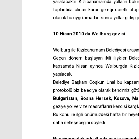
yaratacaktır. Kızılcahamamda yolların bö
toplantıda alınan karar gereği ücretli ot
olacak bu uygulamadan sonra yollar gidiş gel
10 Nisan 2010 da Weilburg gezisi
Weilburg ile Kızılcahamam Belediyesi aras
Geçen dönem başlayan ikili ilişkiler Be
kapsamda Nisan ayında Weilburgda Kızılca
yapılacak.
Belediye Başkanı Coşkun Ünal bu kapsamd
protokolü biz belediye olarak kendimiz göt
Bulgaristan, Bosna Hersek, Kosova, Ma
geziye yol ve vize masraflarını kendisi karş
Bu konu ile ilgili önümüzdeki hafta bir hey
daha netleşeceğini söyledi.
Pansiyonculuk adı altında yanlış yapanla