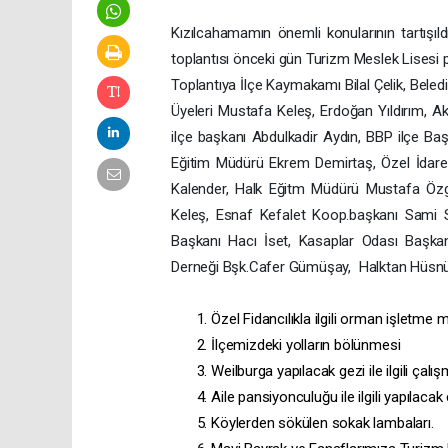
Kızılcahamamın önemli konularının tartışı
toplantısı önceki gün Turizm Meslek Lisesi p
Toplantıya İlçe Kaymakamı Bilal Çelik, Bele
Üyeleri Mustafa Keleş, Erdoğan Yıldırım, A
ilçe başkanı Abdulkadir Aydın, BBP ilçe Baş
Eğitim Müdürü Ekrem Demirtaş, Özel İdar
Kalender, Halk Eğitm Müdürü Mustafa Özg
Keleş, Esnaf Kefalet Koop.başkanı Sami 
Başkanı Hacı İset, Kasaplar Odası Başka
Derneği Bşk.Cafer Gümüşay,
Halktan Hüsnü 
Özel Fidancılıkla ilgili orman işletme 
İlçemizdeki yolların bölünmesi
Weilburga yapılacak gezi ile ilgili çalı
Aile pansiyonculuğu ile ilgili yapılacak
Köylerden sökülen sokak lambaları.