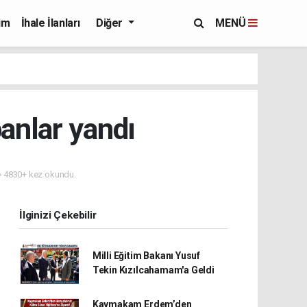
im
İhale İlanları
Diğer
MENÜ
anlar yandı
4830+ kez okundu.
İlginizi Çekebilir
Milli Eğitim Bakanı Yusuf
Tekin Kızılcahamam'a Geldi
Kaymakam Erdem’den