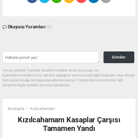
Okuyucu Yorumları
(0)
Gönder
Yorum yazarak Topluluk Kuralları’nı kabul etmiş bulunuyor ve
kizilcahamamhaber.com sitesine yaptığınız yorumunuzla ilgili doğrudan veya dolaylı
tüm sorumluluğu tek başınıza üstleniyorsunuz. Yazılan tüm yorumlardan site
yönetimi hiçbir şekilde sorumlu tutulamaz.
Anasayfa
Kızılcahamam
Kızılcahamam Kasaplar Çarşısı
Tamamen Yandı