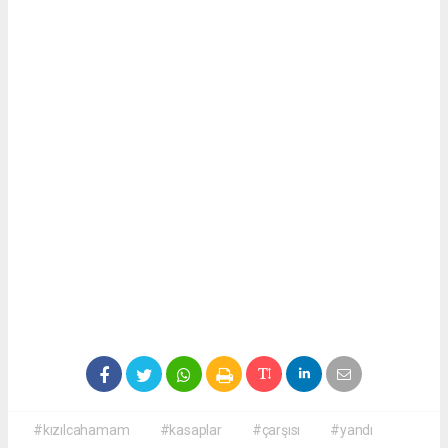
#kızılcahamam
#kasaplar
#çarşısı
#yandı