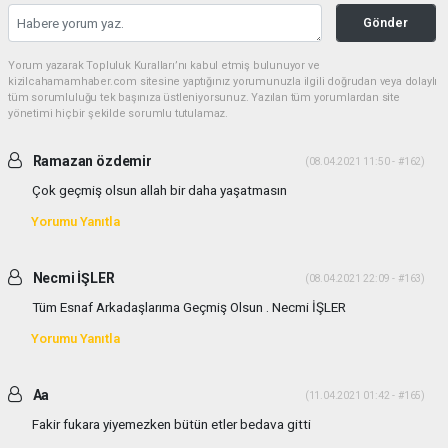
Gönder
Yorum yazarak Topluluk Kuralları’nı kabul etmiş bulunuyor ve
kizilcahamamhaber.com sitesine yaptığınız yorumunuzla ilgili doğrudan veya dolaylı
tüm sorumluluğu tek başınıza üstleniyorsunuz. Yazılan tüm yorumlardan site
yönetimi hiçbir şekilde sorumlu tutulamaz.
Ramazan özdemir
(08.04.2021 11:50 - #162)
Çok geçmiş olsun allah bir daha yaşatmasın
Yorumu Yanıtla
Necmi İŞLER
(08.04.2021 22:09 - #163)
Tüm Esnaf Arkadaşlarıma Geçmiş Olsun . Necmi İŞLER
Yorumu Yanıtla
Aa
(11.04.2021 01:42 - #165)
Fakir fukara yiyemezken bütün etler bedava gitti