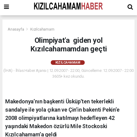
Anasayfa
Kızılcahamam
Olimpiyat'a giden yol
Kızılcahamamdan geçti
KIZILCAHAMAM
(İHA) - İhlas Haber Ajansı | 12.09.2007 - 22:00, Güncelleme: 12.09.2007 - 22:00
3605+ kez okundu.
Makedonya’nın başkenti Üsküp’ten tekerlekli
sandalye ile yola çıkan ve Çin’in bakenti Pekin’e
2008 olimpiyatlarına katılmayı hedefleyen 42
yaşındaki Makedon özürlü Mile Stockoski
Kızılcahamam’a geldi