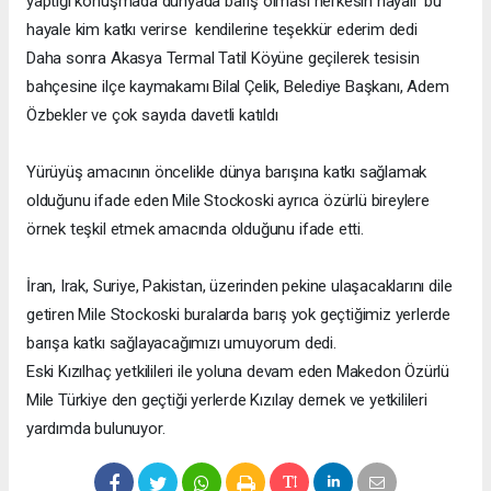
yaptığı konuşmada dünyada barış olması herkesin hayali
bu
hayale kim katkı verirse
kendilerine teşekkür ederim dedi
Daha sonra Akasya Termal Tatil Köyüne geçilerek tesisin
bahçesine ilçe kaymakamı Bilal Çelik, Belediye Başkanı, Adem
Özbekler ve çok sayıda davetli katıldı
Yürüyüş amacının öncelikle dünya barışına katkı sağlamak
olduğunu ifade eden Mile Stockoski ayrıca özürlü bireylere
örnek teşkil etmek amacında olduğunu ifade etti.
İran, Irak, Suriye, Pakistan, üzerinden pekine ulaşacaklarını dile
getiren Mile Stockoski buralarda barış yok geçtiğimiz yerlerde
barışa katkı sağlayacağımızı umuyorum dedi.
Eski Kızılhaç yetkilileri ile yoluna devam eden Makedon Özürlü
Mile Türkiye den geçtiği yerlerde Kızılay dernek ve yetkilileri
yardımda bulunuyor.