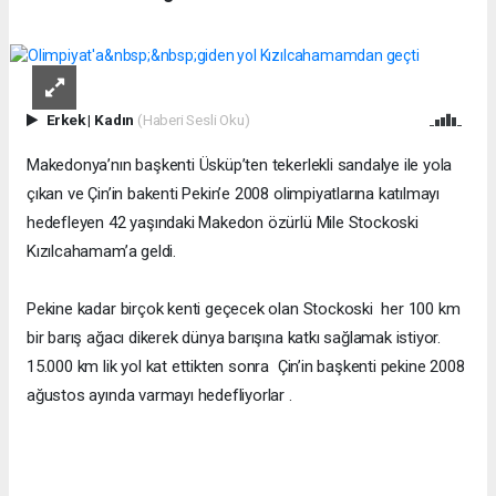
Erkek
|
Kadın
(Haberi Sesli Oku)
Makedonya’nın başkenti Üsküp’ten tekerlekli sandalye ile yola
çıkan ve Çin’in bakenti Pekin’e 2008 olimpiyatlarına katılmayı
hedefleyen 42 yaşındaki Makedon özürlü Mile Stockoski
Kızılcahamam’a geldi.
Pekine kadar birçok kenti geçecek olan Stockoski
her
100 km
bir barış ağacı dikerek dünya barışına katkı sağlamak istiyor.
15.000 km
lik yol kat ettikten sonra
Çin’in başkenti pekine 2008
ağustos ayında varmayı hedefliyorlar .