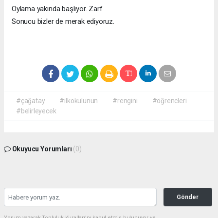
Oylama yakında başlıyor. Zarf
Sonucu bizler de merak ediyoruz.
#çağatay
#ilkokulunun
#rengini
#öğrencleri
#belirleyecek
Okuyucu Yorumları
(0)
Gönder
Yorum yazarak Topluluk Kuralları’nı kabul etmiş bulunuyor ve