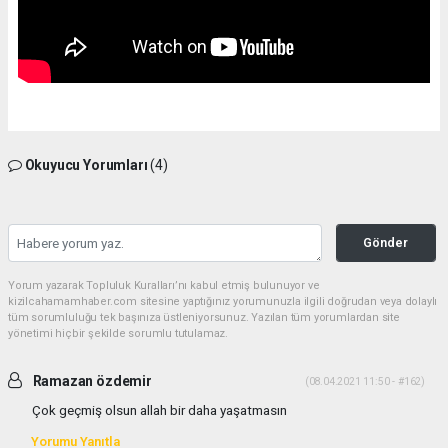
Okuyucu Yorumları
(4)
Gönder
Yorum yazarak Topluluk Kuralları’nı kabul etmiş bulunuyor ve
kizilcahamamhaber.com sitesine yaptığınız yorumunuzla ilgili doğrudan veya dolaylı
tüm sorumluluğu tek başınıza üstleniyorsunuz. Yazılan tüm yorumlardan site
yönetimi hiçbir şekilde sorumlu tutulamaz.
Ramazan özdemir
(08.04.2021 11:50 - #162)
Çok geçmiş olsun allah bir daha yaşatmasın
Yorumu Yanıtla