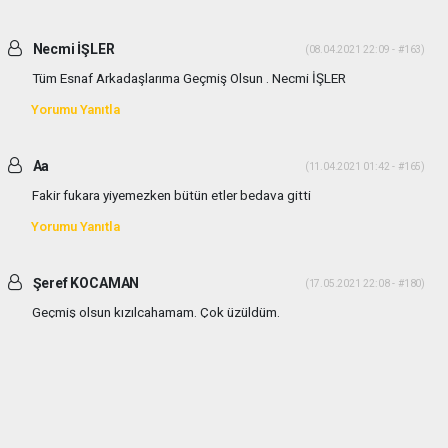
Necmi İŞLER
(08.04.2021 22:09 - #163)
Tüm Esnaf Arkadaşlarıma Geçmiş Olsun . Necmi İŞLER
Yorumu Yanıtla
Aa
(11.04.2021 01:42 - #165)
Fakir fukara yiyemezken bütün etler bedava gitti
Yorumu Yanıtla
Şeref KOCAMAN
(17.05.2021 22:08 - #180)
Geçmiş olsun kızılcahamam. Çok üzüldüm.
Yorumu Yanıtla