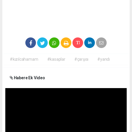
#kızılcahamam
#kasaplar
#çarşısı
#yandı
Habere Ek Video