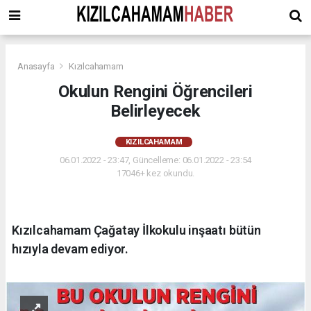
Anasayfa
Kızılcahamam
Okulun Rengini Öğrencileri
Belirleyecek
KIZILCAHAMAM
06.01.2022 - 23:47, Güncelleme: 06.01.2022 - 23:54
17046+ kez okundu.
Kızılcahamam Çağatay İlkokulu inşaatı bütün
hızıyla devam ediyor.