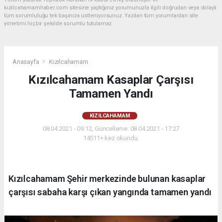
kizilcahamamhaber.com sitesine yaptığınız yorumunuzla ilgili doğrudan veya dolaylı
tüm sorumluluğu tek başınıza üstleniyorsunuz. Yazılan tüm yorumlardan site
yönetimi hiçbir şekilde sorumlu tutulamaz.
Anasayfa
Kızılcahamam
Kızılcahamam Kasaplar Çarşısı
Tamamen Yandı
KIZILCAHAMAM
08.04.2021 - 09:12, Güncelleme: 08.04.2021 - 17:27
14511+ kez okundu.
Kızılcahamam Şehir merkezinde bulunan kasaplar
çarşısı sabaha karşı çıkan yangında tamamen yandı