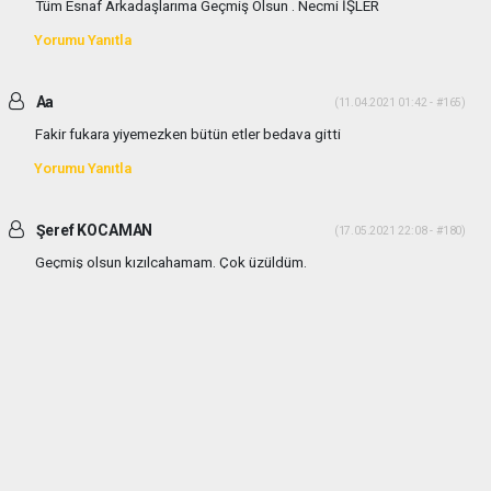
Tüm Esnaf Arkadaşlarıma Geçmiş Olsun . Necmi İŞLER
Yorumu Yanıtla
Aa
(11.04.2021 01:42 - #165)
Fakir fukara yiyemezken bütün etler bedava gitti
Yorumu Yanıtla
Şeref KOCAMAN
(17.05.2021 22:08 - #180)
Geçmiş olsun kızılcahamam. Çok üzüldüm.
Yorumu Yanıtla
haber paketi
haber scripti
haber yazılımı
Tüm hakları saklı tutulmaktadır.Copyright 2026©
Haber Yazılımı:
Web Aksiyon ®