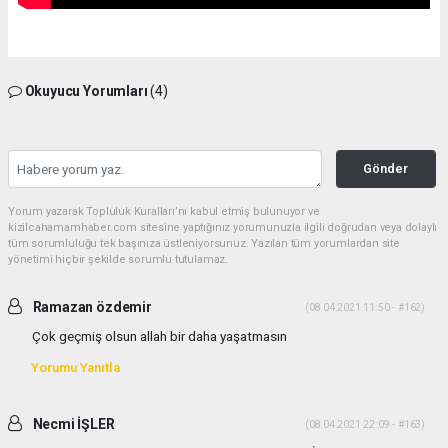
Okuyucu Yorumları
(4)
Gönder
Yorum yazarak Topluluk Kuralları’nı kabul etmiş bulunuyor ve
kizilcahamamhaber.com sitesine yaptığınız yorumunuzla ilgili doğrudan veya dolaylı
tüm sorumluluğu tek başınıza üstleniyorsunuz. Yazılan tüm yorumlardan site
yönetimi hiçbir şekilde sorumlu tutulamaz.
Ramazan özdemir
(08.04.2021 11:50 - #162)
Çok geçmiş olsun allah bir daha yaşatmasın
Yorumu Yanıtla
Necmi İŞLER
(08.04.2021 22:09 - #163)