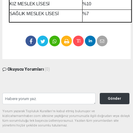
KIZ MESLEK LİSESİ
%10
SAĞLIK MESLEK LİSESİ
%7
Okuyucu Yorumları
(0)
Gönder
Yorum yazarak Topluluk Kuralları’nı kabul etmiş bulunuyor ve
kizilcahamamhaber.com sitesine yaptığınız yorumunuzla ilgili doğrudan veya dolaylı
tüm sorumluluğu tek başınıza üstleniyorsunuz. Yazılan tüm yorumlardan site
yönetimi hiçbir şekilde sorumlu tutulamaz.