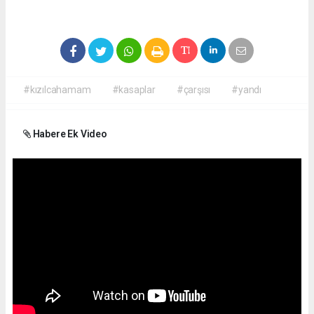
#kızılcahamam
#kasaplar
#çarşısı
#yandı
Habere Ek Video