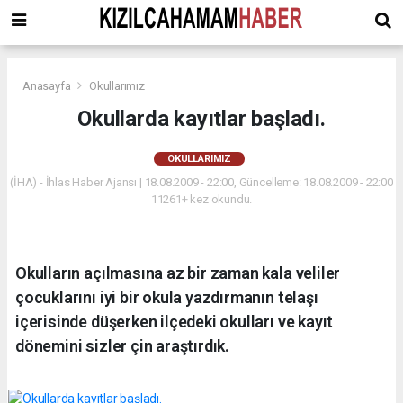
Anasayfa
Okullarımız
Okullarda kayıtlar başladı.
OKULLARIMIZ
(İHA) - İhlas Haber Ajansı | 18.08.2009 - 22:00, Güncelleme: 18.08.2009 - 22:00
11261+ kez okundu.
Okulların açılmasına az bir zaman kala veliler
çocuklarını iyi bir okula yazdırmanın telaşı
içerisinde düşerken ilçedeki okulları ve kayıt
dönemini sizler çin araştırdık.