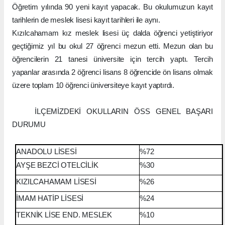
Öğretim yılında 90 yeni kayıt yapacak. Bu okulumuzun kayıt
tarihlerin de meslek lisesi kayıt tarihleri ile aynı.
Kızılcahamam kız meslek lisesi üç dalda öğrenci yetiştiriyor
geçtiğimiz yıl bu okul 27 öğrenci mezun etti. Mezun olan bu
öğrencilerin 21 tanesi üniversite için tercih yaptı. Tercih
yapanlar arasında 2 öğrenci lisans 8 öğrencide ön lisans olmak
üzere toplam 10 öğrenci üniversiteye kayıt yaptırdı.
İLÇEMİZDEKİ OKULLARIN ÖSS GENEL BAŞARI
DURUMU
ANADOLU LİSESİ
%72
AYŞE BEZCİ OTELCİLİK
%30
KIZILCAHAMAM LİSESİ
%26
İMAM HATİP LİSESİ
%24
TEKNİK LİSE END. MESLEK
%10