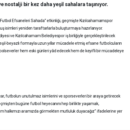
 nostalji bir kez daha yeşil sahalara taşınıyor.
 Futbol Efsaneleri Sahada” etkinliği, geçmişte Kızılcahamamspor
 isimleri yeniden taraftarlarla buluşturmaya hazırlanıyor.
yesi ve Kızılcahamam Belediyespor iş birliğiyle gerçekleştirilecek
eşil-beyazlı formayla uzun yıllar mücadele etmiş efsane futbolcuların
olseverler hem eski günleri yâd edecek hem de keyifli bir mücadeleye
 futbolun unutulmaz isimlerini ve sporseverleri bir araya getirecek
çmişten bugüne futbol heyecanını hep birlikte yaşamak,
üm halkımızı aramızda görmekten mutluluk duyacağız” ifadelerine yer