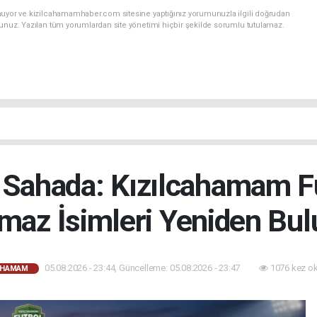
nuyor ve kizilcahamamhaber.com sitesine yaptığınız yorumunuzla ilgili doğrudan
sunuz. Yazılan tüm yorumlardan site yönetimi hiçbir şekilde sorumlu tutulamaz.
 Sahada: Kızılcahamam 
maz İsimleri Yeniden Bul
05.08.2026 - 23:44, Güncelleme: 05.08.2026 - 23:47
1076 kez o
AHAMAM