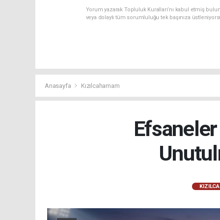
Yorum yazarak Topluluk Kuralları’nı kabul etmiş bulu
veya dolaylı tüm sorumluluğu tek başınıza üstleniyor
Anasayfa
Kızılcahamam
Efsaneler
Unutul
KIZILC