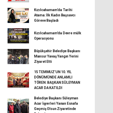
Kızılcahamam’da Tarihi
Atama: İlk Kadın Başsavcı
Göreve Başladı
Kızılcahamam'da Devre mülk
Operasyonu
Büyükşehir Belediye Başkanı
Mansur Yavaş Yangın Yerini
Ziyaret Etti
15 TEMMUZ’UN 10. YIL
DÖNÜMÜNDE ANLAMLI
TÖREN: BAŞKAN SÜLEYMAN
ACAR DA KATILDI
Belediye Başkanı Süleyman
Acar İşyerleri Yanan Esnafa
Geçmiş Olsun Ziyaretinde