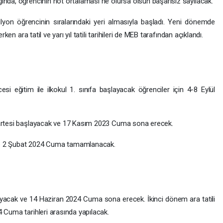
ında, öğrencinin not ortalaması ne olursa olsun başarısız sayılacak.
on öğrencinin sıralarındaki yeri almasıyla başladı. Yeni dönemde
rken ara tatil ve yarı yıl tatili tarihileri de MEB tarafından açıklandı.
si eğitim ile ilkokul 1. sınıfa başlayacak öğrenciler için 4-8 Eylül
zartesi başlayacak ve 17 Kasım 2023 Cuma sona erecek.
layıp 2 Şubat 2024 Cuma tamamlanacak.
yacak ve 14 Haziran 2024 Cuma sona erecek. İkinci dönem ara tatili
 Cuma tarihleri arasında yapılacak.