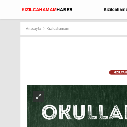
Kızılcaha
Avcılık
Anasayfa
Kızılcahamam
KIZILCA