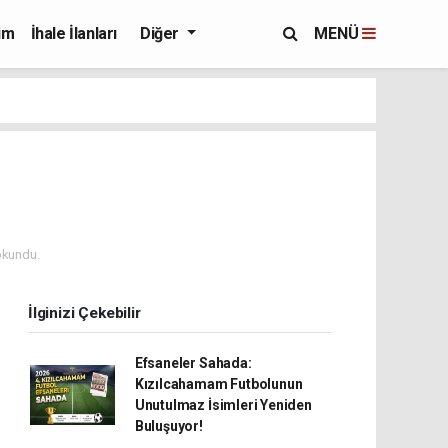
im
İhale İlanları
Diğer
MENÜ
okundu.
İlginizi Çekebilir
Efsaneler Sahada:
Kızılcahamam Futbolunun
Unutulmaz İsimleri Yeniden
Buluşuyor!