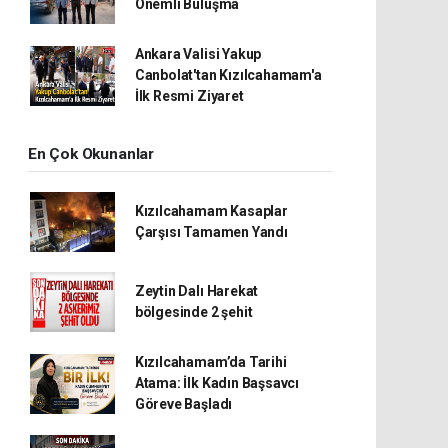
Önemli Buluşma
Ankara Valisi Yakup
Canbolat'tan Kızılcahamam'a
İlk Resmi Ziyaret
En Çok Okunanlar
Kızılcahamam Kasaplar
Çarşısı Tamamen Yandı
Zeytin Dalı Harekat
bölgesinde 2 şehit
Kızılcahamam’da Tarihi
Atama: İlk Kadın Başsavcı
Göreve Başladı