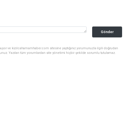
Gönder
nuyor ve kizilcahamamhaber.com sitesine yaptığınız yorumunuzla ilgili doğrudan
sunuz. Yazılan tüm yorumlardan site yönetimi hiçbir şekilde sorumlu tutulamaz.