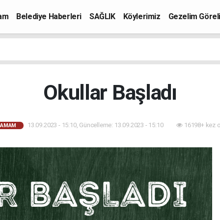
mam
Belediye Haberleri
SAĞLIK
Köylerimiz
Gezelim Görel
Okullar Başladı
13.09.2023 - 15:10, Güncelleme: 13.09.2023 - 15:10
16198+ kez 
HAMAM