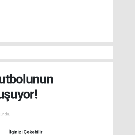
Futbolunun
uşuyor!
kundu.
İlginizi Çekebilir