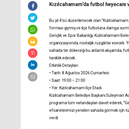
Kızılcahamam’da futbol heyecanı ve
Bu yıl 4.’sü düzenlenecek olan “Kızılcahamam
forması giymiş ve ilçe futboluna damga vurmuş
Gençlik ve Spor Bakanlığı, Kızılcahamam Beledi
organizasyonda, nostaljik rüzgârlar esecek. Y
sahada ter dökeceği bu anlamlı akşamda, futb
tanıklık edecek.
Etkinlik Detayları:
• Tarih: 8 Ağustos 2026 Cumartesi
• Saat: 19:00 – 21:00
• Yer: Kızılcahamam İlçe Stadı
Kızılcahamam Belediye Başkanı Süleyman Acar,
programa tüm vatandaşları davet ederek, “Ge
efsanelerimizi yeniden sahada görmek için t
verdi.