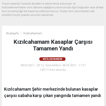
Yorum yazarak Topluluk Kuralları’nı kabul etmiş bulunuyor ve
kizilcahamamhaber.com sitesine yaptığınız yorumunuzla ilgili doğrudan veya dolaylı
tüm sorumluluğu tek başınıza üstleniyorsunuz. Yazılan tüm yorumlardan site
yönetimi hiçbir şekilde sorumlu tutulamaz.
Anasayfa
Kızılcahamam
Kızılcahamam Kasaplar Çarşısı
Tamamen Yandı
KIZILCAHAMAM
08.04.2021 - 09:12, Güncelleme: 08.04.2021 - 17:27
14511+ kez okundu.
Kızılcahamam Şehir merkezinde bulunan kasaplar
çarşısı sabaha karşı çıkan yangında tamamen yandı