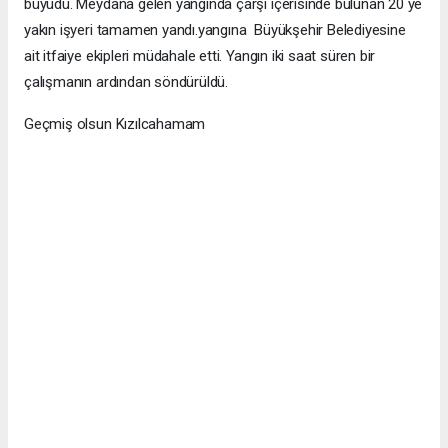
büyüdü. Meydana gelen yangında çarşı içerisinde bulunan 20 ye
yakın işyeri tamamen yandı.yangına Büyükşehir Belediyesine
ait itfaiye ekipleri müdahale etti. Yangın iki saat süren bir
çalışmanın ardından söndürüldü.
Geçmiş olsun Kızılcahamam