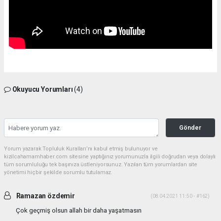
Okuyucu Yorumları
(4)
Gönder
Yorum yazarak Topluluk Kuralları’nı kabul etmiş bulunuyor ve
kizilcahamamhaber.com sitesine yaptığınız yorumunuzla ilgili doğrudan veya dolaylı
tüm sorumluluğu tek başınıza üstleniyorsunuz. Yazılan tüm yorumlardan site
yönetimi hiçbir şekilde sorumlu tutulamaz.
Ramazan özdemir
(08.04.2021 11:50 - #162)
Çok geçmiş olsun allah bir daha yaşatmasın