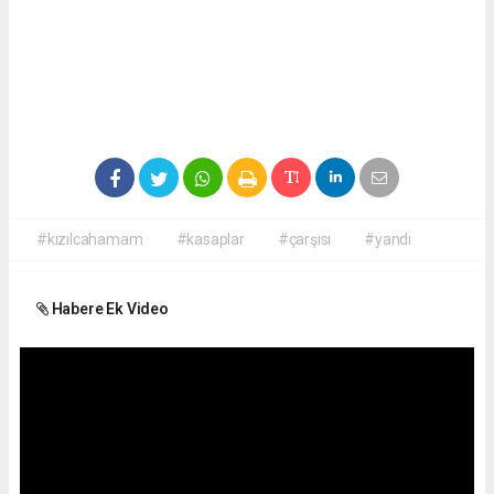
#kızılcahamam
#kasaplar
#çarşısı
#yandı
Habere Ek Video