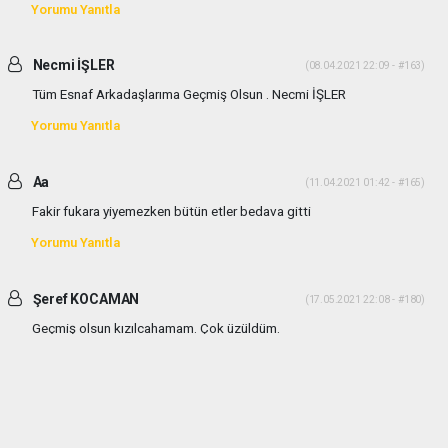
Yorumu Yanıtla
Necmi İŞLER
(08.04.2021 22:09 - #163)
Tüm Esnaf Arkadaşlarıma Geçmiş Olsun . Necmi İŞLER
Yorumu Yanıtla
Aa
(11.04.2021 01:42 - #165)
Fakir fukara yiyemezken bütün etler bedava gitti
Yorumu Yanıtla
Şeref KOCAMAN
(17.05.2021 22:08 - #180)
Geçmiş olsun kızılcahamam. Çok üzüldüm.
Yorumu Yanıtla