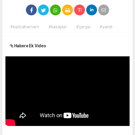
#kızılcahamam
#kasaplar
#çarşısı
#yandı
Habere Ek Video