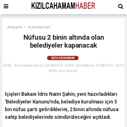
Anasayfa
Kızılcahamam
Nüfusu 2 binin altında olan
belediyeler kapanacak
KIZILCAHAMAM
(İHA) - İhlas Haber Ajansı | 10.08.2012 - 20:34, Güncelleme: 10.08.2012 - 20:34
4393+ kez okundu.
İçişleri Bakanı İdris Naim Şahin, yeni hazırladıkları
'Belediyeler Kanunu'nda, belediye kurulması için 5
bin nüfus şartı getirdiklerini, 2 binin altında nüfusa
sahip belediyelerinde söndürüleceğini açıkladı.