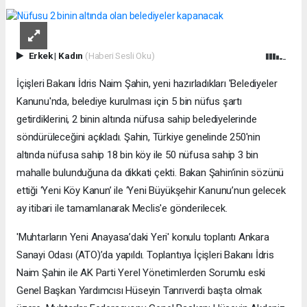
Erkek
|
Kadın
(Haberi Sesli Oku)
İçişleri Bakanı İdris Naim Şahin, yeni hazırladıkları 'Belediyeler
Kanunu'nda, belediye kurulması için 5 bin nüfus şartı
getirdiklerini, 2 binin altında nüfusa sahip belediyelerinde
söndürüleceğini açıkladı. Şahin, Türkiye genelinde 250'nin
altında nüfusa sahip 18 bin köy ile 50 nüfusa sahip 3 bin
mahalle bulunduğuna da dikkati çekti. Bakan Şahin’inin sözünü
ettiği ‘Yeni Köy Kanun’ ile ‘Yeni Büyükşehir Kanunu’nun gelecek
ay itibari ile tamamlanarak Meclis'e gönderilecek.
'Muhtarların Yeni Anayasa’daki Yeri' konulu toplantı Ankara
Sanayi Odası (ATO)’da yapıldı. Toplantıya İçişleri Bakanı İdris
Naim Şahin ile AK Parti Yerel Yönetimlerden Sorumlu eski
Genel Başkan Yardımcısı Hüseyin Tanrıverdi başta olmak