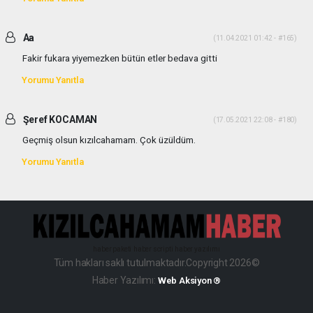
Aa
(11.04.2021 01:42 - #165)
Fakir fukara yiyemezken bütün etler bedava gitti
Yorumu Yanıtla
Şeref KOCAMAN
(17.05.2021 22:08 - #180)
Geçmiş olsun kızılcahamam. Çok üzüldüm.
Yorumu Yanıtla
haber paketi
haber scripti
haber yazılımı
Tüm hakları saklı tutulmaktadır.Copyright 2026©
Haber Yazılımı:
Web Aksiyon ®