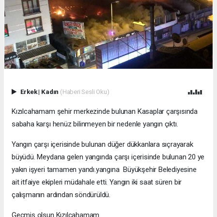
Erkek
|
Kadın
(Haberi Sesli Oku)
Kızılcahamam şehir merkezinde bulunan Kasaplar çarşısında
sabaha karşı henüz bilinmeyen bir nedenle yangın çıktı.
Yangın çarşı içerisinde bulunan düğer dükkanlara sıçrayarak
büyüdü. Meydana gelen yangında çarşı içerisinde bulunan 20 ye
yakın işyeri tamamen yandı.yangına Büyükşehir Belediyesine
ait itfaiye ekipleri müdahale etti. Yangın iki saat süren bir
çalışmanın ardından söndürüldü.
Geçmiş olsun Kızılcahamam