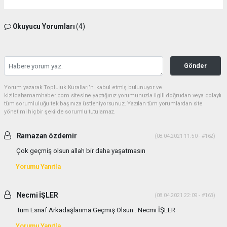
Okuyucu Yorumları
(4)
Gönder
Yorum yazarak Topluluk Kuralları’nı kabul etmiş bulunuyor ve
kizilcahamamhaber.com sitesine yaptığınız yorumunuzla ilgili doğrudan veya dolaylı
tüm sorumluluğu tek başınıza üstleniyorsunuz. Yazılan tüm yorumlardan site
yönetimi hiçbir şekilde sorumlu tutulamaz.
Ramazan özdemir
(08.04.2021 11:50 - #162)
Çok geçmiş olsun allah bir daha yaşatmasın
Yorumu Yanıtla
Necmi İŞLER
(08.04.2021 22:09 - #163)
Tüm Esnaf Arkadaşlarıma Geçmiş Olsun . Necmi İŞLER
Yorumu Yanıtla