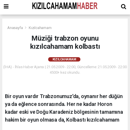
Anasayfa
Kızılcahamam
Müziği trabzon oyunu
kızılcahamam kolbastı
KIZILCAHAMAM
(İHA) - İhlas Haber Ajansı | 21.05.2009 - 22:00, Güncelleme: 21.05.2009 - 22:00
4500+ kez okundu.
Bir oyun vardır Trabzonumuz'da, oynanır her düğün
ya da eğlence sonrasında. Her ne kadar Horon
kadar eski ve Doğu Karadeniz bölgesinin tamamına
hakim bir oyun olmasa da, Kolbastı kızılcahamam