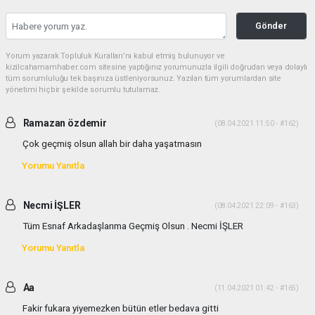
Gönder
Yorum yazarak Topluluk Kuralları’nı kabul etmiş bulunuyor ve
kizilcahamamhaber.com sitesine yaptığınız yorumunuzla ilgili doğrudan veya dolaylı
tüm sorumluluğu tek başınıza üstleniyorsunuz. Yazılan tüm yorumlardan site
yönetimi hiçbir şekilde sorumlu tutulamaz.
Ramazan özdemir
(08.04.2021 11:50 - #162)
Çok geçmiş olsun allah bir daha yaşatmasın
Yorumu Yanıtla
Necmi İŞLER
(08.04.2021 22:09 - #163)
Tüm Esnaf Arkadaşlarıma Geçmiş Olsun . Necmi İŞLER
Yorumu Yanıtla
Aa
(11.04.2021 01:42 - #165)
Fakir fukara yiyemezken bütün etler bedava gitti