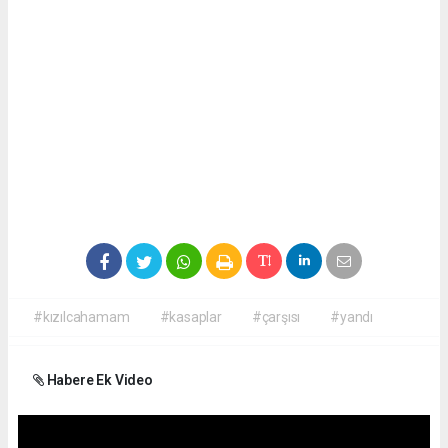
#kızılcahamam
#kasaplar
#çarşısı
#yandı
Habere Ek Video