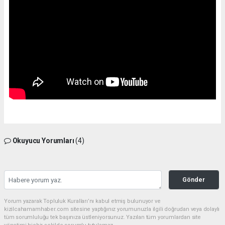
Okuyucu Yorumları
(4)
Gönder
Yorum yazarak Topluluk Kuralları’nı kabul etmiş bulunuyor ve
kizilcahamamhaber.com sitesine yaptığınız yorumunuzla ilgili doğrudan veya dolaylı
tüm sorumluluğu tek başınıza üstleniyorsunuz. Yazılan tüm yorumlardan site