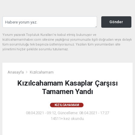
Gönder
Yorum yazarak Topluluk Kuralları’nı kabul etmiş bulunuyor ve
kizilcahamamhaber.com sitesine yaptığınız yorumunuzla ilgili doğrudan veya dolaylı
tüm sorumluluğu tek başınıza üstleniyorsunuz. Yazılan tüm yorumlardan site
yönetimi hiçbir şekilde sorumlu tutulamaz.
Anasayfa
Kızılcahamam
Kızılcahamam Kasaplar Çarşısı
Tamamen Yandı
KIZILCAHAMAM
08.04.2021 - 09:12, Güncelleme: 08.04.2021 - 17:27
14511+ kez okundu.