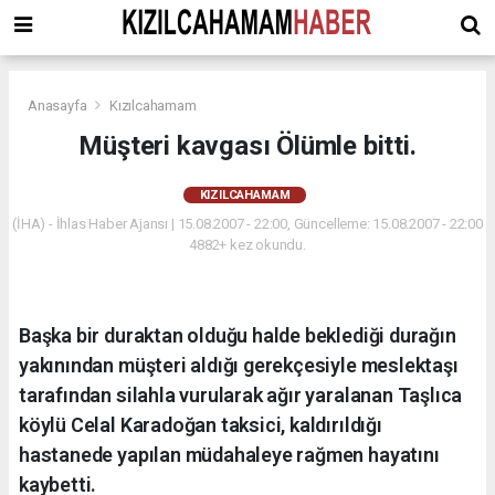
Anasayfa
Kızılcahamam
Müşteri kavgası Ölümle bitti.
KIZILCAHAMAM
(İHA) - İhlas Haber Ajansı | 15.08.2007 - 22:00, Güncelleme: 15.08.2007 - 22:00
4882+ kez okundu.
Başka bir duraktan olduğu halde beklediği durağın
yakınından müşteri aldığı gerekçesiyle meslektaşı
tarafından silahla vurularak ağır yaralanan Taşlıca
köylü Celal Karadoğan taksici, kaldırıldığı
hastanede yapılan müdahaleye rağmen hayatını
kaybetti.