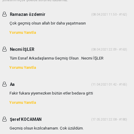
yönetimi hiçbir şekilde sorumlu tutulamaz.
Ramazan özdemir
(08.04.2021 11:50 - #162)
Çok geçmiş olsun allah bir daha yaşatmasın
Yorumu Yanıtla
Necmi İŞLER
(08.04.2021 22:09 - #163)
Tüm Esnaf Arkadaşlarıma Geçmiş Olsun . Necmi İŞLER
Yorumu Yanıtla
Aa
(11.04.2021 01:42 - #165)
Fakir fukara yiyemezken bütün etler bedava gitti
Yorumu Yanıtla
Şeref KOCAMAN
(17.05.2021 22:08 - #180)
Geçmiş olsun kızılcahamam. Çok üzüldüm.