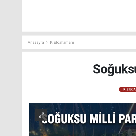
Anasayfa
Kızılcahamam
Soğuksu
KIZILC