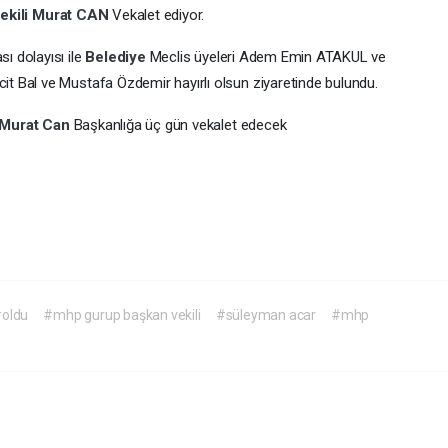
ekili
Murat CAN
Vekalet ediyor.
sı dolayısı ile
Belediye
Meclis üyeleri Adem Emin ATAKUL ve
it Bal ve Mustafa Özdemir hayırlı olsun ziyaretinde bulundu.
Murat Can
Başkanlığa üç gün vekalet edecek
oldu
#mhp gurup başkan vekili
#süleyman acar
#mhp