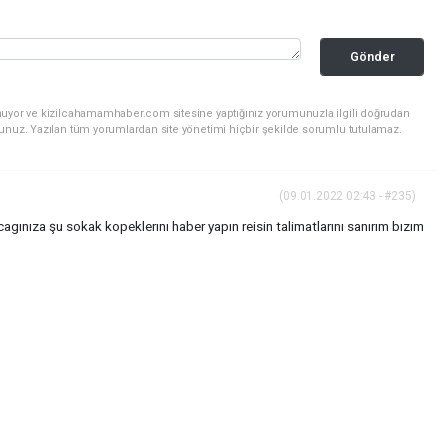
Gönder
nuyor ve kizilcahamamhaber.com sitesine yaptığınız yorumunuzla ilgili doğrudan
sunuz. Yazılan tüm yorumlardan site yönetimi hiçbir şekilde sorumlu tutulamaz.
(09.01.2022 02:43 - #235)
gınıza şu sokak kopeklerını haber yapın reisin talimatlarını sanırım bızım