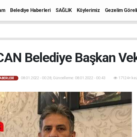
mam
Belediye Haberleri
SAĞLIK
Köylerimiz
Gezelim Görel
CAN Belediye Başkan Veki
08.01.2022 - 00:28, Güncelleme: 08.01.2022 - 00:43
17124+ ke
ABERLERI