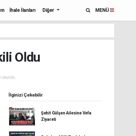
im
İhale İlanları
Diğer
MENÜ
li Oldu
z okundu.
İlginizi Çekebilir
Şehit Gülşen Ailesine Vefa
Ziyareti