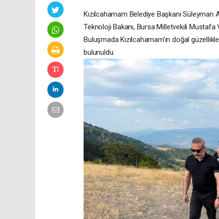
Kızılcahamam Belediye Başkanı Süleyman Ac
Teknoloji Bakanı, Bursa Milletvekili Mustafa V
Buluşmada Kızılcahamam’ın doğal güzellikleri
bulunuldu.