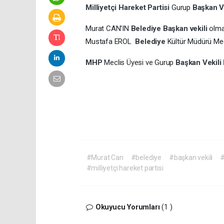
Milliyetçi Hareket Partisi
Gurup
Başkan V
Murat CAN'IN
Belediye
Başkan vekili
olma
Mustafa EROL
Belediye
Kültür Müdürü Mec
MHP
Meclis Üyesi ve Gurup
Başkan Vekili
#Murat Can
#belediye
#başkan vekili
#
#milliyetçi hareket partisi
Okuyucu Yorumları
(1 )