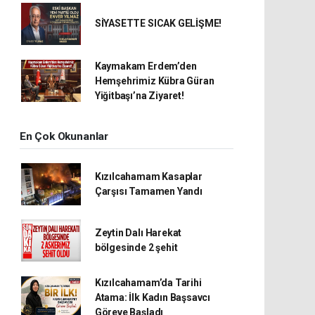
SİYASETTE SICAK GELİŞME!
Kaymakam Erdem’den
Hemşehrimiz Kübra Güran
Yiğitbaşı’na Ziyaret!
En Çok Okunanlar
Kızılcahamam Kasaplar
Çarşısı Tamamen Yandı
Zeytin Dalı Harekat
bölgesinde 2 şehit
Kızılcahamam’da Tarihi
Atama: İlk Kadın Başsavcı
Göreve Başladı