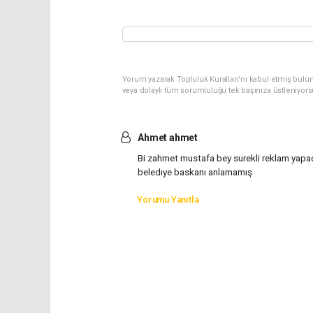
Yorum yazarak Topluluk Kuralları’nı kabul etmiş bulu
veya dolaylı tüm sorumluluğu tek başınıza üstleniyor
Ahmet ahmet
Bi zahmet mustafa bey surekli reklam yapaca
beledıye baskanı anlamamış
Yorumu Yanıtla