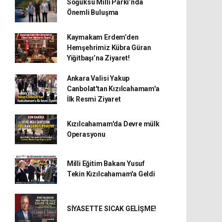
Soğuksu Milli Parkı’nda
Önemli Buluşma
Kaymakam Erdem’den
Hemşehrimiz Kübra Güran
Yiğitbaşı’na Ziyaret!
Ankara Valisi Yakup
Canbolat'tan Kızılcahamam'a
İlk Resmi Ziyaret
Kızılcahamam'da Devre mülk
Operasyonu
Milli Eğitim Bakanı Yusuf
Tekin Kızılcahamam'a Geldi
SİYASETTE SICAK GELİŞME!