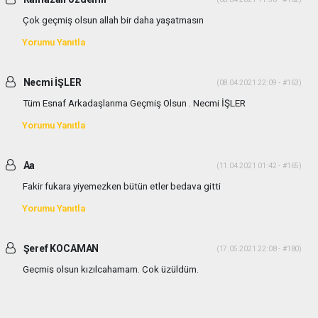
Çok geçmiş olsun allah bir daha yaşatmasın
Yorumu Yanıtla
Necmi İŞLER
(08.04.2021 22:09 - #163)
Tüm Esnaf Arkadaşlarıma Geçmiş Olsun . Necmi İŞLER
Yorumu Yanıtla
Aa
(11.04.2021 01:42 - #165)
Fakir fukara yiyemezken bütün etler bedava gitti
Yorumu Yanıtla
Şeref KOCAMAN
(17.05.2021 22:08 - #180)
Geçmiş olsun kızılcahamam. Çok üzüldüm.
Yorumu Yanıtla