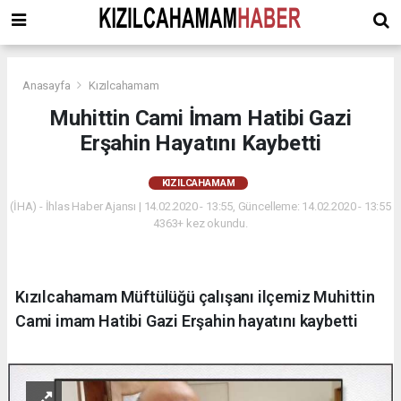
Anasayfa
Kızılcahamam
Muhittin Cami İmam Hatibi Gazi
Erşahin Hayatını Kaybetti
KIZILCAHAMAM
(İHA) - İhlas Haber Ajansı | 14.02.2020 - 13:55, Güncelleme: 14.02.2020 - 13:55
4363+ kez okundu.
Kızılcahamam Müftülüğü çalışanı ilçemiz Muhittin
Cami imam Hatibi Gazi Erşahin hayatını kaybetti