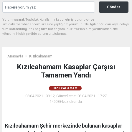
Gönder
Yorum yazarak Topluluk Kuralları’nı kabul etmiş bulunuyor ve
kizilcahamamhaber.com sitesine yaptığınız yorumunuzla ilgili doğrudan veya dolaylı
tüm sorumluluğu tek başınıza üstleniyorsunuz. Yazılan tüm yorumlardan site
yönetimi hiçbir şekilde sorumlu tutulamaz.
Anasayfa
Kızılcahamam
Kızılcahamam Kasaplar Çarşısı
Tamamen Yandı
KIZILCAHAMAM
08.04.2021 - 09:12, Güncelleme: 08.04.2021 - 17:27
14508+ kez okundu.
Kızılcahamam Şehir merkezinde bulunan kasaplar