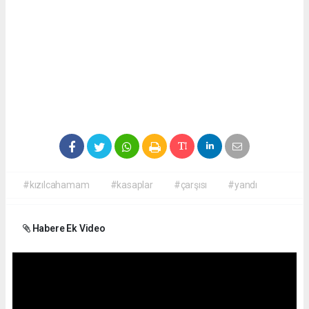
#kızılcahamam
#kasaplar
#çarşısı
#yandı
Habere Ek Video