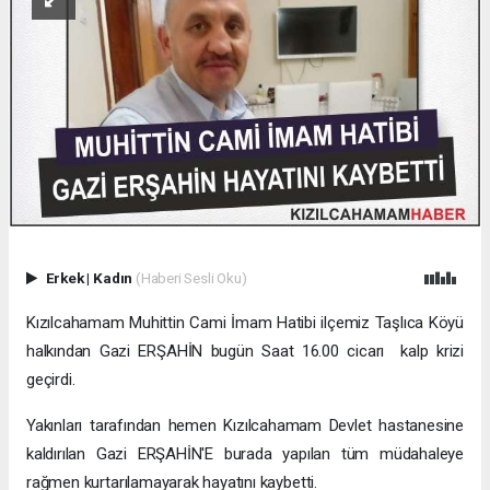
Erkek
|
Kadın
(Haberi Sesli Oku)
Kızılcahamam Muhittin Cami İmam Hatibi ilçemiz Taşlıca Köyü
halkından Gazi ERŞAHİN bugün Saat 16.00 cicarı kalp krizi
geçirdi.
Yakınları tarafından hemen Kızılcahamam Devlet hastanesine
kaldırılan Gazi ERŞAHİN'E burada yapılan tüm müdahaleye
rağmen kurtarılamayarak hayatını kaybetti.