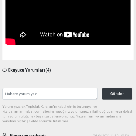
Okuyucu Yorumları
(4)
Gönder
Yorum yazarak Topluluk Kuralları’nı kabul etmiş bulunuyor ve
kizilcahamamhaber.com sitesine yaptığınız yorumunuzla ilgili doğrudan veya dolaylı
tüm sorumluluğu tek başınıza üstleniyorsunuz. Yazılan tüm yorumlardan site
yönetimi hiçbir şekilde sorumlu tutulamaz.
Ramazan özdemir
(08.04.2021 11:50 - #162)