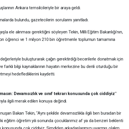
larının Ankara temsilcileriyle bir araya geldi.
alarda bulundu, gazetecilerin sorularını yanıtladı.
şla ele alınması gerektiğini söyleyen Tekin, Milli Eğitim Bakanlığı'nın,
lyon öğrenci ve 1 milyon 210 bin öğretmenle toplumun tamamına
n değerleriyle buluşturarak çağın gerektirdiği becerilerle donatmak için
 ve farklı bilgi kaynaklarının hayatın merkezine bu denli oturduğu bir
tmeyi hedeflediklerini kaydetti.
lmasın: Devamsızlık ve sınıf tekrarı konusunda çok ciddiyiz"
rıyla ilgili merak edilen konuya değindi.
onuşan Bakan Tekin, "Aynı şekilde devamsızlıkla ilgili ben buradan bir
eğitim öğretim yılı sonunda çocuklarımız af ya da benzeri beklenti
arı konusunda çok ciddiyiz. Şimdiden arkadaşlarımızı uyarmış olalım,