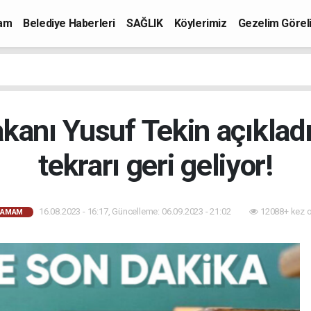
mam
Belediye Haberleri
SAĞLIK
Köylerimiz
Gezelim Görel
akanı Yusuf Tekin açıkladı:
tekrarı geri geliyor!
16.08.2023 - 16:17, Güncelleme: 06.09.2023 - 21:02
12088+ kez 
HAMAM