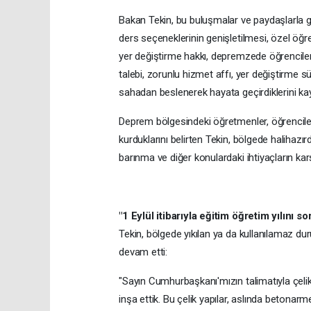
Bakan Tekin, bu buluşmalar ve paydaşlarla g
ders seçeneklerinin genişletilmesi, özel öğre
yer değiştirme hakkı, depremzede öğrenciler 
talebi, zorunlu hizmet affı, yer değiştirme 
sahadan beslenerek hayata geçirdiklerini kay
Deprem bölgesindeki öğretmenler, öğrenciler
kurduklarını belirten Tekin, bölgede halihaz
barınma ve diğer konulardaki ihtiyaçların karş
"1 Eylül itibarıyla eğitim öğretim yılını s
Tekin, bölgede yıkılan ya da kullanılamaz du
devam etti:
"Sayın Cumhurbaşkanı'mızın talimatıyla çelik 
inşa ettik. Bu çelik yapılar, aslında betona