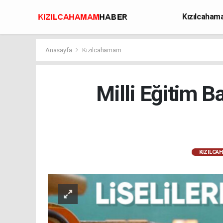
Kızılcaha
Avcılık
Anasayfa
Kızılcahamam
Milli Eğitim B
KIZILCA