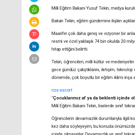
Milli Eğitim Bakanı Yusuf Tekin, medya kuruluş
Bakan Tekin, eğitim gündemine ilişkin açıklam
Maarifin çok daha geniş ve vizyoner bir anlayı
resmi ve özel yaklaşık 74 bin okulda 20 mi
hitap ettiğini belirtti.
Tekin, öğrencileri, milli kültür ve medeniyeti
gece gündüz çalıştıklarını, iletişim, teknoloji
dönemde, çok boyutlu bir eğitim iklimi inşa e
rize escort
"Çocuklarımız af ya da beklenti içinde o
Milli Eğitim Bakanı Tekin, liselerde sınıf tekra
Öğrencilerin devamsızlık durumlarıyla ilgili k
kez daha söyleyeyim, bu konuda önümüzdeki 
içinde olmasınlar. Devamsızlık ve sınıf tekr