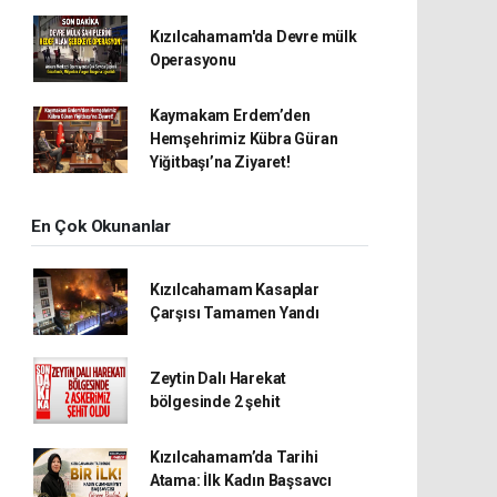
Kızılcahamam'da Devre mülk
Operasyonu
Kaymakam Erdem’den
Hemşehrimiz Kübra Güran
Yiğitbaşı’na Ziyaret!
En Çok Okunanlar
Kızılcahamam Kasaplar
Çarşısı Tamamen Yandı
Zeytin Dalı Harekat
bölgesinde 2 şehit
Kızılcahamam’da Tarihi
Atama: İlk Kadın Başsavcı