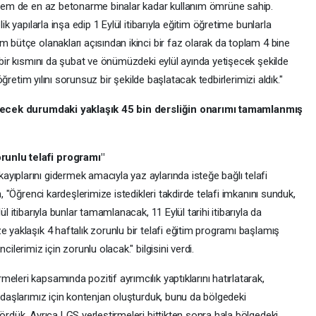
r hem de en az betonarme binalar kadar kullanım ömrüne sahip.
ik yapılarla inşa edip 1 Eylül itibarıyla eğitim öğretime bunlarla
m bütçe olanakları açısından ikinci bir faz olarak da toplam 4 bine
n bir kısmını da şubat ve önümüzdeki eylül ayında yetişecek şekilde
 öğretim yılını sorunsuz bir şekilde başlatacak tedbirlerimizi aldık."
bilecek durumdaki yaklaşık 45 bin dersliğin onarımı tamamlanmış
runlu telafi programı"
yıplarını gidermek amacıyla yaz aylarında isteğe bağlı telafi
n, "Öğrenci kardeşlerimize istedikleri takdirde telafi imkanını sunduk,
l itibarıyla bunlar tamamlanacak, 11 Eylül tarihi itibarıyla da
e yaklaşık 4 haftalık zorunlu bir telafi eğitim programı başlamış
ilerimiz için zorunlu olacak." bilgisini verdi.
leri kapsamında pozitif ayrımcılık yaptıklarını hatırlatarak,
kadaşlarımız için kontenjan oluşturduk, bunu da bölgedeki
gördük. Ayrıca LGS yerleştirmeleri bittikten sonra hala bölgedeki