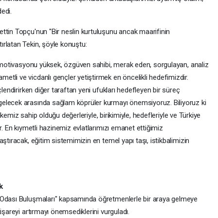
edi.
ttin Topçu'nun "Bir neslin kurtuluşunu ancak maarifinin
rlatan Tekin, şöyle konuştu:
k, motivasyonu yüksek, özgüven sahibi, merak eden, sorgulayan, analiz
tli ve vicdanlı gençler yetiştirmek en öncelikli hedefimizdir.
çlendirirken diğer taraftan yeni ufukları hedefleyen bir süreç
elecek arasında sağlam köprüler kurmayı önemsiyoruz. Biliyoruz ki
 Ülkemiz sahip olduğu değerleriyle, birikimiyle, hedefleriyle ve Türkiye
r. En kıymetli hazinemiz evlatlarımızı emanet ettiğimiz
ştıracak, eğitim sistemimizin en temel yapı taşı, istikbalimizin
k
 Odası Buluşmaları" kapsamında öğretmenlerle bir araya gelmeye
işareyi artırmayı önemsediklerini vurguladı.