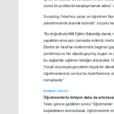
sonra bir problemle karşılaşmamak adına." d
Sosyolog, felsefeci, yazar ve öğretmen Nure
yükselmesinde aramak lazımdır." sözünü hatı
"Bu doğrultuda Milli Eğitim Bakanlığı olara
yapabilen ama aynı zamanda erdemli, merhame
Elbette bir taraftan köklerimizle bağımızı gü
yönetmeyi ve her alanda geçmiş, bugün ve g
bu sağlamlık, eğitimin niteliğini artıracaktır.
Yüzyılı vizyonuyla gerçekten büyük bir ülkedi
öğretmenlerimiz ise bizi bu hedeflerimize ula
mimarlarıdır."
bodrum escort
Öğretmenlerle iletişim daha da artırılaca
Tekin, göreve geldikten sonra "Öğretmenler
başladıklarını anımsatarak, öğretmenlerle ist