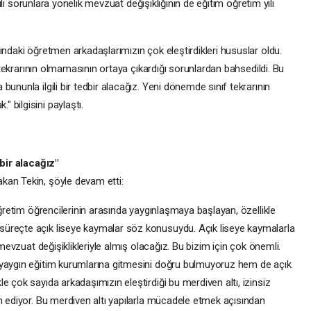
lgili sorunlara yönelik mevzuat değişikliğinin de eğitim öğretim yılı
ındaki öğretmen arkadaşlarımızın çok eleştirdikleri hususlar oldu.
f tekrarının olmamasının ortaya çıkardığı sorunlardan bahsedildi. Bu
ununla ilgili bir tedbir alacağız. Yeni dönemde sınıf tekrarının
 bilgisini paylaştı.
dbir alacağız"
kan Tekin, şöyle devam etti:
öğretim öğrencilerinin arasında yaygınlaşmaya başlayan, özellikle
üreçte açık liseye kaymalar söz konusuydu. Açık liseye kaymalarla
 mevzuat değişiklikleriyle almış olacağız. Bu bizim için çok önemli.
 yaygın eğitim kurumlarına gitmesini doğru bulmuyoruz hem de açık
e çok sayıda arkadaşımızın eleştirdiği bu merdiven altı, izinsiz
m ediyor. Bu merdiven altı yapılarla mücadele etmek açısından