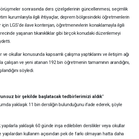
örüşmeler sonrasında ders çizelgelerinin güncellenmesi, seçimlik
tim kurumlarıyla ilgili ihtiyaçlar, deprem bölgesindeki öğretmenlerin
için LGS'de ilave kontenjan, öğretmenevlerin konaklamayla ilgili
sürecinde yaşanan tıkanıklıklar gibi birçok konudaki düzenlemeyi
detti.
 ve okullar konusunda kapsamlı çalışma yaptıklarını ve iletişim ağı
ırda çalışan ve yeni atanan 192 bin öğretmenin tamamının arandığını,
ılandığını söyledi.
orunsuz bir şekilde başlatacak tedbirlerimizi aldık"
rumda yaklaşık 11 bin dersliğin bulunduğunu ifade ederek, şöyle
yapılarla yaklaşık 60 günde inşa edilebilen derslikler veya okullar
rme yapılardan kullanım açısından pek de farkı olmayan hatta daha