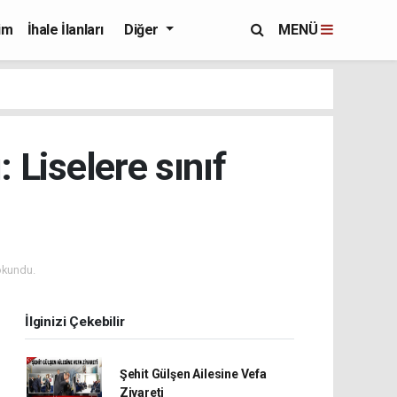
im
İhale İlanları
Diğer
MENÜ
 Liselere sınıf
okundu.
İlginizi Çekebilir
Şehit Gülşen Ailesine Vefa
Ziyareti