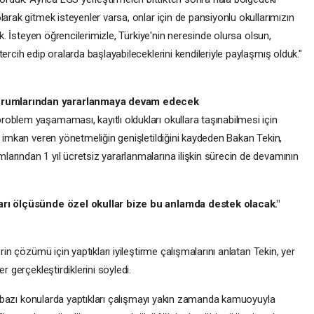
larak gitmek isteyenler varsa, onlar için de pansiyonlu okullarımızın
ık. İsteyen öğrencilerimizle, Türkiye'nin neresinde olursa olsun,
ercih edip oralarda başlayabileceklerini kendileriyle paylaşmış olduk."
urumlarından yararlanmaya devam edecek
oblem yaşamaması, kayıtlı oldukları okullara taşınabilmesi için
a imkan veren yönetmeliğin genişletildiğini kaydeden Bakan Tekin,
arından 1 yıl ücretsiz yararlanmalarına ilişkin sürecin de devamının
arı ölçüsünde özel okullar bize bu anlamda destek olacak."
rin çözümü için yaptıkları iyileştirme çalışmalarını anlatan Tekin, yer
r gerçekleştirdiklerini söyledi.
ibi bazı konularda yaptıkları çalışmayı yakın zamanda kamuoyuyla