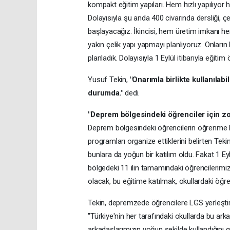
kompakt eğitim yapıları. Hem hızlı yapılıyo
Dolayısıyla şu anda 400 civarında dersliği, çel
başlayacağız. İkincisi, hem üretim imkanı he
yakın çelik yapı yapmayı planlıyoruz. Onları
planladık. Dolayısıyla 1 Eylül itibarıyla eğitim
Yusuf Tekin,
"Onarımla birlikte kullanıla
durumda."
dedi.
"Deprem bölgesindeki öğrenciler için zo
Deprem bölgesindeki öğrencilerin öğrenme ka
programları organize ettiklerini belirten Teki
bunlara da yoğun bir katılım oldu. Fakat 1 Eylü
bölgedeki 11 ilin tamamındaki öğrencilerimiz
olacak, bu eğitime katılmak, okullardaki öğrenc
Tekin, depremzede öğrencilere LGS yerleştirme
"Türkiye'nin her tarafındaki okullarda bu ar
arkadaşlarımızın yoğun şekilde kullandığını 