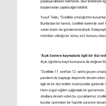
paylaşacaklarını belirterek, okul terkleriyle i
başlamadan yapılacağını bildirdi.
Yusuf Tekin, "Özellikle ortaöğretim kurumlar
Bunlardan bir tanesi, özellikle liselerde sını
zaten bizim de gündemimizdeydi. Dolayısıyla b
mümkün olduğu bir süreç söz konusu olacak."
"Açık liselere kaymalarla ilgili bir dizi te
Açık öğretime kayıt konusuna da değinen Ba
"Özellikle 11. sınıftan 12. sınıfa geçen orta
pandemi ile başlayıp depremle devam eden s
ilgili de bir dizi tedbiri önümüzdeki günlerde
Hem örgün eğitim çağındaki bir gencimizin,
okullara devam eden bu çocuklarımız özellikl
kurslar üzerinden bir hazırlık sürecine deva