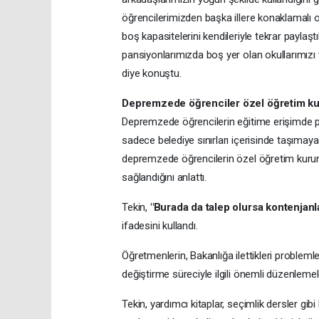
öğrencilerimizden başka illere konaklamalı o
boş kapasitelerini kendileriyle tekrar paylaşt
pansiyonlarımızda boş yer olan okullarımızı t
diye konuştu.
Depremzede öğrenciler özel öğretim k
Depremzede öğrencilerin eğitime erişimde pr
sadece belediye sınırları içerisinde taşımay
depremzede öğrencilerin özel öğretim kuruml
sağlandığını anlattı.
Tekin,
"Burada da talep olursa kontenjanl
ifadesini kullandı.
Öğretmenlerin, Bakanlığa ilettikleri problemle
değiştirme süreciyle ilgili önemli düzenlemele
Tekin, yardımcı kitaplar, seçimlik dersler g