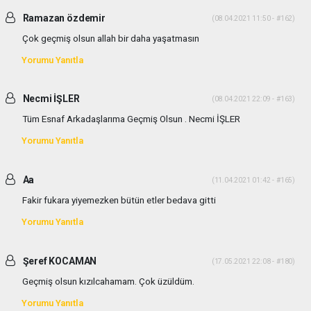
Ramazan özdemir
(08.04.2021 11:50 - #162)
Çok geçmiş olsun allah bir daha yaşatmasın
Yorumu Yanıtla
Necmi İŞLER
(08.04.2021 22:09 - #163)
Tüm Esnaf Arkadaşlarıma Geçmiş Olsun . Necmi İŞLER
Yorumu Yanıtla
Aa
(11.04.2021 01:42 - #165)
Fakir fukara yiyemezken bütün etler bedava gitti
Yorumu Yanıtla
Şeref KOCAMAN
(17.05.2021 22:08 - #180)
Geçmiş olsun kızılcahamam. Çok üzüldüm.
Yorumu Yanıtla