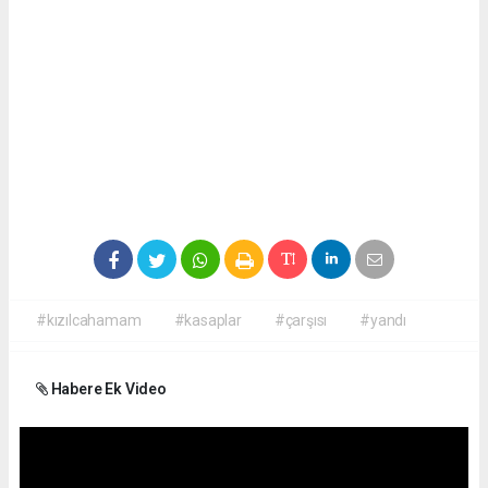
#kızılcahamam
#kasaplar
#çarşısı
#yandı
Habere Ek Video