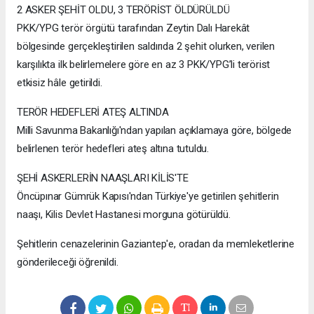
2 ASKER ŞEHİT OLDU, 3 TERÖRİST ÖLDÜRÜLDÜ
PKK/YPG terör örgütü tarafından Zeytin Dalı Harekât
bölgesinde gerçekleştirilen saldırıda 2 şehit olurken, verilen
karşılıkta ilk belirlemelere göre en az 3 PKK/YPG’li terörist
etkisiz hâle getirildi.
TERÖR HEDEFLERİ ATEŞ ALTINDA
Milli Savunma Bakanlığı'ndan yapılan açıklamaya göre, bölgede
belirlenen terör hedefleri ateş altına tutuldu.
ŞEHİ ASKERLERİN NAAŞLARI KİLİS'TE
Öncüpınar Gümrük Kapısı'ndan Türkiye'ye getirilen şehitlerin
naaşı, Kilis Devlet Hastanesi morguna götürüldü.
Şehitlerin cenazelerinin Gaziantep'e, oradan da memleketlerine
gönderileceği öğrenildi.