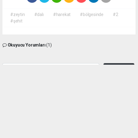
#zeytin
#dalı
#harekat
#bölgesinde
#2
#şehit
Okuyucu Yorumları
(1)
Gönder
Yorum yazarak Topluluk Kuralları’nı kabul etmiş bulunuyor ve
kizilcahamamhaber.com sitesine yaptığınız yorumunuzla ilgili doğrudan veya dolaylı
tüm sorumluluğu tek başınıza üstleniyorsunuz. Yazılan tüm yorumlardan site
yönetimi hiçbir şekilde sorumlu tutulamaz.
Adnan
(06.09.2022 09:08 - #355)
Cenabı Allahtan rahmet , milletimize baş sağlığı diliyorum. fatiha
okumayı unutmayalım, normal bir haber gibi okuyup geçmeyelim, biraz
şuurlu , bilinçli ve minnettar olalım, zalimlere karşı bilenelim.