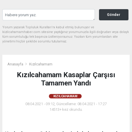
Gönder
Yorum yazarak Topluluk Kuralları’nı kabul etmiş bulunuyor ve
kizilcahamamhaber.com sitesine yaptığınız yorumunuzla ilgili doğrudan veya dolaylı
tüm sorumluluğu tek başınıza üstleniyorsunuz. Yazılan tüm yorumlardan site
yönetimi hiçbir şekilde sorumlu tutulamaz.
Anasayfa
Kızılcahamam
Kızılcahamam Kasaplar Çarşısı
Tamamen Yandı
KIZILCAHAMAM
08.04.2021 - 09:12, Güncelleme: 08.04.2021 - 17:27
14513+ kez okundu.