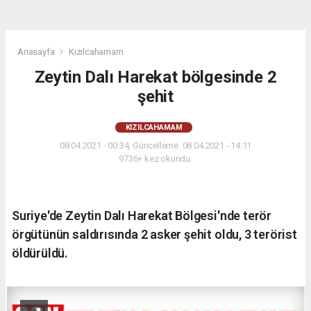
Anasayfa
Kızılcahamam
Zeytin Dalı Harekat bölgesinde 2
şehit
KIZILCAHAMAM
08.04.2021 - 00:34, Güncelleme: 08.04.2021 - 14:11
9736+ kez okundu.
Suriye'de Zeytin Dalı Harekat Bölgesi'nde terör
örgütünün saldırısında 2 asker şehit oldu, 3 terörist
öldürüldü.