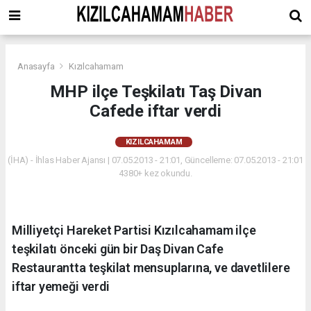
Anasayfa
Kızılcahamam
MHP ilçe Teşkilatı Taş Divan
Cafede iftar verdi
KIZILCAHAMAM
(İHA) - İhlas Haber Ajansı | 07.05.2013 - 21:01, Güncelleme: 07.05.2013 - 21:01
4380+ kez okundu.
Milliyetçi Hareket Partisi Kızılcahamam ilçe
teşkilatı önceki gün bir Daş Divan Cafe
Restaurantta teşkilat mensuplarına, ve davetlilere
iftar yemeği verdi