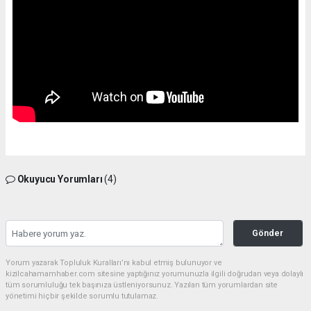
Okuyucu Yorumları
(4)
Gönder
Yorum yazarak Topluluk Kuralları’nı kabul etmiş bulunuyor ve
kizilcahamamhaber.com sitesine yaptığınız yorumunuzla ilgili doğrudan veya dolaylı
tüm sorumluluğu tek başınıza üstleniyorsunuz. Yazılan tüm yorumlardan site
yönetimi hiçbir şekilde sorumlu tutulamaz.