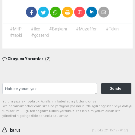
#MHP
#İlçe
#Başkanı
#Muzaffer
#Tekin
#tepki
#gösterdi
Okuyucu Yorumları
(2)
Gönder
Yorum yazarak Topluluk Kuralları’nı kabul etmiş bulunuyor ve
kizilcahamamhaber.com sitesine yaptığınız yorumunuzla ilgili doğrudan veya dolaylı
tüm sorumluluğu tek başınıza üstleniyorsunuz. Yazılan tüm yorumlardan site
yönetimi hiçbir şekilde sorumlu tutulamaz.
barut
(15.04.2021 15:19 - #167)