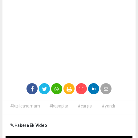
#kızılcahamam
#kasaplar
#çarşısı
#yandı
Habere Ek Video