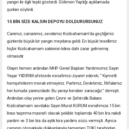
yangın ile ilgili tepki gösterdi. Gökmen Yaptığı açıklamada
şunları söyledi.
15 BİN SİZE KALSIN DEPOYU DOLDURURSUNUZ
Canımız, cananımız, sevdamız Kızılcahamam’da geçtiğimiz
günlerde büyük bir yangın meydana geldi. En büyük tesellimiz
hiçbir Kızılcahamam sakininin kılına dahi zarar gelmemiş
olmasıdır.
Olayın hemen ardından MHP Genel Başkan Yardımcımız Sayın
Yaşar YIlDIRIM afetzede esnafımızı ziyaret ederek; “ Kıymetli
hemşehrilerim merak etmeyiniz. Partimiz, Devletimiz, İttifakımız
her konuda yanınızdadır. Bu yarayı beraber saracağız.” demişti.
Ardından olay yerine gelen Çevre ve Şehircilik Bakanı
Kızılcahamam sevdalısı Sayın Murat KURUM esnafımıza 15 bin
lirası taşınma masrafı olacak şekilde toplamda 40 bin lira nakdi
yardım ve 3 bin lira da aylık kira yardımı sözü vermişti. Ayrıca
çarşının otoparkıyla dükkanlarıyla tamamen TOKİ tarafından