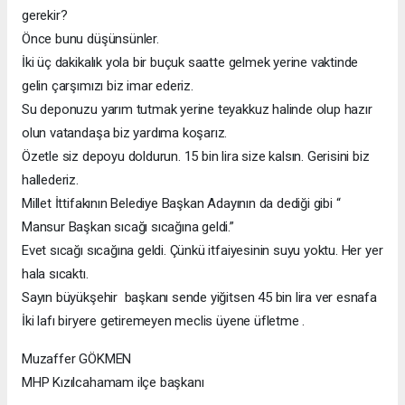
gerekir?
Önce bunu düşünsünler.
İki üç dakikalık yola bir buçuk saatte gelmek yerine vaktinde
gelin çarşımızı biz imar ederiz.
Su deponuzu yarım tutmak yerine teyakkuz halinde olup hazır
olun vatandaşa biz yardıma koşarız.
Özetle siz depoyu doldurun. 15 bin lira size kalsın. Gerisini biz
hallederiz.
Millet İttifakının Belediye Başkan Adayının da dediği gibi “
Mansur Başkan sıcağı sıcağına geldi.”
Evet sıcağı sıcağına geldi. Çünkü itfaiyesinin suyu yoktu. Her yer
hala sıcaktı.
Sayın büyükşehir başkanı sende yiğitsen 45 bin lira ver esnafa
İki lafı biryere getiremeyen meclis üyene üfletme .
Muzaffer GÖKMEN
MHP Kızılcahamam ilçe başkanı