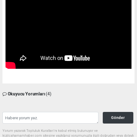
Okuyucu Yorumları
(4)
Gönder
Yorum yazarak Topluluk Kuralları’nı kabul etmiş bulunuyor ve
kizilcahamamhaber.com sitesine yaptığınız yorumunuzla ilgili doğrudan veya dolaylı