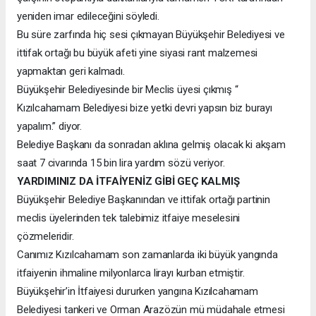
yeniden imar edileceğini söyledi.
Bu süre zarfında hiç sesi çıkmayan Büyükşehir Belediyesi ve
ittifak ortağı bu büyük afeti yine siyasi rant malzemesi
yapmaktan geri kalmadı.
Büyükşehir Belediyesinde bir Meclis üyesi çıkmış “
Kızılcahamam Belediyesi bize yetki devri yapsın biz burayı
yapalım.” diyor.
Belediye Başkanı da sonradan aklına gelmiş olacak ki akşam
saat 7 civarında 15 bin lira yardım sözü veriyor.
YARDIMINIZ DA İTFAİYENİZ GİBİ GEÇ KALMIŞ
Büyükşehir Belediye Başkanından ve ittifak ortağı partinin
meclis üyelerinden tek talebimiz itfaiye meselesini
çözmeleridir.
Canımız Kızılcahamam son zamanlarda iki büyük yangında
itfaiyenin ihmaline milyonlarca lirayı kurban etmiştir.
Büyükşehir’in İtfaiyesi dururken yangına Kızılcahamam
Belediyesi tankeri ve Orman Arazözün mü müdahale etmesi