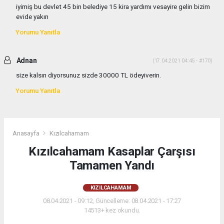
iyimiş bu devlet 45 bin belediye 15 kira yardımı vesayire gelin bizim
evide yakın
Yorumu Yanıtla
Adnan
(17.04.2021 04:45 - #170)
size kalsın diyorsunuz sizde 30000 TL ödeyiverin.
Yorumu Yanıtla
Anasayfa
Kızılcahamam
Kızılcahamam Kasaplar Çarşısı
Tamamen Yandı
KIZILCAHAMAM
08.04.2021 - 09:12, Güncelleme: 08.04.2021 - 17:27
14513+ kez okundu.