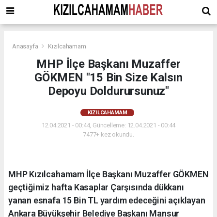
Anasayfa
Kızılcahamam
MHP İlçe Başkanı Muzaffer
GÖKMEN "15 Bin Size Kalsın
Depoyu Doldurursunuz"
KIZILCAHAMAM
12.04.2021 - 00:44, Güncelleme: 12.04.2021 - 00:44
7477+ kez okundu.
MHP Kızılcahamam İlçe Başkanı Muzaffer GÖKMEN
geçtiğimiz hafta Kasaplar Çarşısında dükkanı
yanan esnafa 15 Bin TL yardım edeceğini açıklayan
Ankara Büyükşehir Belediye Başkanı Mansur