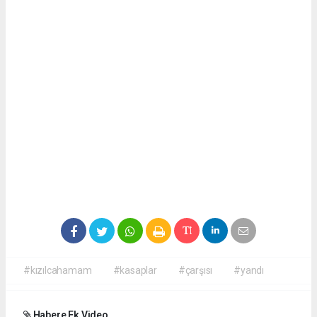
#kızılcahamam
#kasaplar
#çarşısı
#yandı
Habere Ek Video