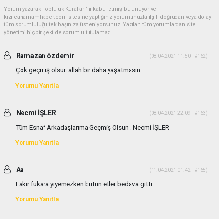
Yorum yazarak Topluluk Kuralları’nı kabul etmiş bulunuyor ve
kizilcahamamhaber.com sitesine yaptığınız yorumunuzla ilgili doğrudan veya dolaylı
tüm sorumluluğu tek başınıza üstleniyorsunuz. Yazılan tüm yorumlardan site
yönetimi hiçbir şekilde sorumlu tutulamaz.
Ramazan özdemir
(08.04.2021 11:50 - #162)
Çok geçmiş olsun allah bir daha yaşatmasın
Yorumu Yanıtla
Necmi İŞLER
(08.04.2021 22:09 - #163)
Tüm Esnaf Arkadaşlarıma Geçmiş Olsun . Necmi İŞLER
Yorumu Yanıtla
Aa
(11.04.2021 01:42 - #165)
Fakir fukara yiyemezken bütün etler bedava gitti
Yorumu Yanıtla