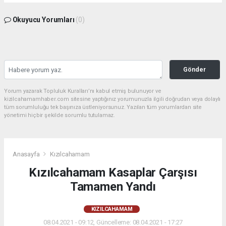
Okuyucu Yorumları
(0)
Gönder
Yorum yazarak Topluluk Kuralları’nı kabul etmiş bulunuyor ve
kizilcahamamhaber.com sitesine yaptığınız yorumunuzla ilgili doğrudan veya dolaylı
tüm sorumluluğu tek başınıza üstleniyorsunuz. Yazılan tüm yorumlardan site
yönetimi hiçbir şekilde sorumlu tutulamaz.
Anasayfa
Kızılcahamam
Kızılcahamam Kasaplar Çarşısı
Tamamen Yandı
KIZILCAHAMAM
08.04.2021 - 09:12, Güncelleme: 08.04.2021 - 17:27