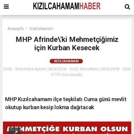
Anasayfa
Kızılcahamam
MHP Afrinde\'ki Mehmetçiğimiz
için Kurban Kesecek
KIZILCAHAMAM
(İHA) - İhlas Haber Ajansı | 28.02.2018 - 10:05, Güncelleme: 28.02.2018 - 10:05
3777+ kez okundu.
MHP Kızılcahamam ilçe teşkilatı Cuma günü mevlit
okutup kurban kesip lokma dağıtacak