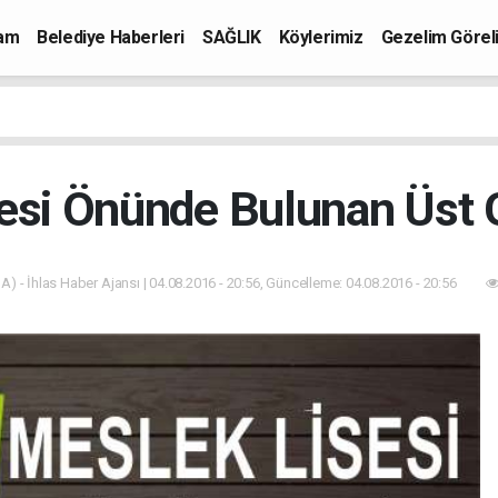
mam
Belediye Haberleri
SAĞLIK
Köylerimiz
Gezelim Görel
esi Önünde Bulunan Üst Ge
A) - İhlas Haber Ajansı | 04.08.2016 - 20:56, Güncelleme: 04.08.2016 - 20:56