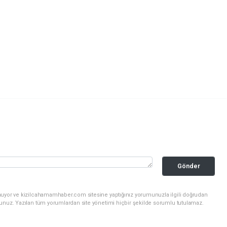
Gönder
nuyor ve kizilcahamamhaber.com sitesine yaptığınız yorumunuzla ilgili doğrudan
sunuz. Yazılan tüm yorumlardan site yönetimi hiçbir şekilde sorumlu tutulamaz.