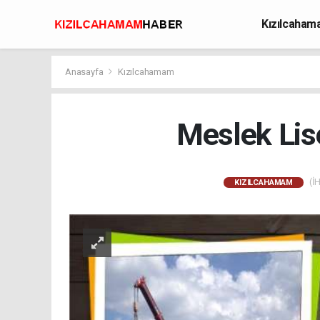
Kızılcaha
Avcılık
Anasayfa
Kızılcahamam
Meslek Lis
(İH
KIZILCAHAMAM