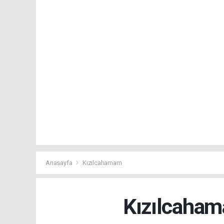
Anasayfa
Kızılcahamam
Kızılcaham