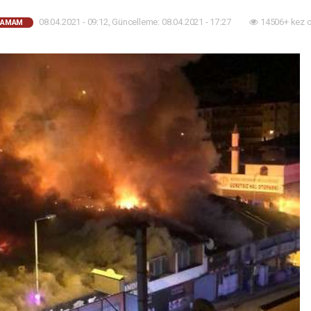
08.04.2021 - 09:12, Güncelleme: 08.04.2021 - 17:27
14506+ kez 
HAMAM