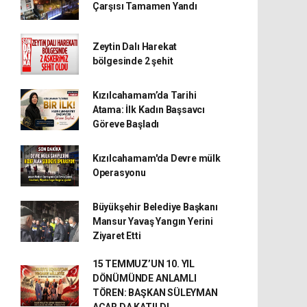
Çarşısı Tamamen Yandı
Zeytin Dalı Harekat
bölgesinde 2 şehit
Kızılcahamam’da Tarihi
Atama: İlk Kadın Başsavcı
Göreve Başladı
Kızılcahamam'da Devre mülk
Operasyonu
Büyükşehir Belediye Başkanı
Mansur Yavaş Yangın Yerini
Ziyaret Etti
15 TEMMUZ’UN 10. YIL
DÖNÜMÜNDE ANLAMLI
TÖREN: BAŞKAN SÜLEYMAN
ACAR DA KATILDI