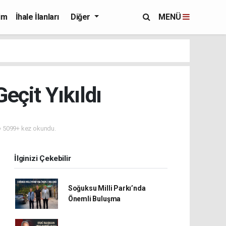
im
İhale İlanları
Diğer
MENÜ
çit Yıkıldı
5099+ kez okundu.
İlginizi Çekebilir
Soğuksu Milli Parkı’nda
Önemli Buluşma