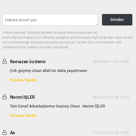
Gönder
Yorum yazarak Topluluk Kuralları’nı kabul etmiş bulunuyor ve
kizilcahamamhaber.com sitesine yaptığınız yorumunuzla ilgili doğrudan veya dolaylı
tüm sorumluluğu tek başınıza üstleniyorsunuz. Yazılan tüm yorumlardan site
yönetimi hiçbir şekilde sorumlu tutulamaz.
Ramazan özdemir
(08.04.2021 11:50 - #162)
Çok geçmiş olsun allah bir daha yaşatmasın
Yorumu Yanıtla
Necmi İŞLER
(08.04.2021 22:09 - #163)
Tüm Esnaf Arkadaşlarıma Geçmiş Olsun . Necmi İŞLER
Yorumu Yanıtla
Aa
(11.04.2021 01:42 - #165)