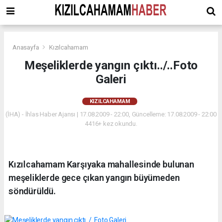
Anasayfa
Kızılcahamam
Meşeliklerde yangın çıktı../..Foto
Galeri
KIZILCAHAMAM
(İHA) - İhlas Haber Ajansı | 17.08.2009 - 22:00, Güncelleme: 17.08.2009 - 22:00
4416+ kez okundu.
Kızılcahamam Karşıyaka mahallesinde bulunan
meşeliklerde gece çıkan yangın büyümeden
söndürüldü.