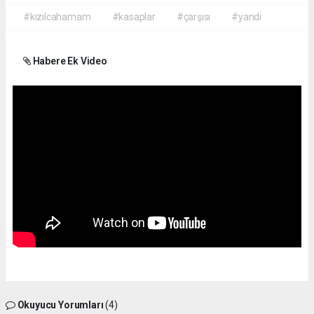
#kızılcahamam
#kasaplar
#çarşısı
#yandı
Habere Ek Video
Okuyucu Yorumları
(4)