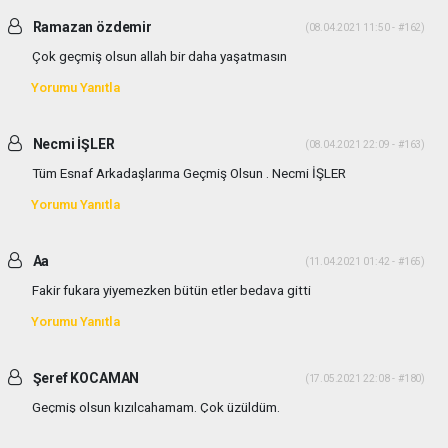
Ramazan özdemir
(08.04.2021 11:50 - #162)
Çok geçmiş olsun allah bir daha yaşatmasın
Yorumu Yanıtla
Necmi İŞLER
(08.04.2021 22:09 - #163)
Tüm Esnaf Arkadaşlarıma Geçmiş Olsun . Necmi İŞLER
Yorumu Yanıtla
Aa
(11.04.2021 01:42 - #165)
Fakir fukara yiyemezken bütün etler bedava gitti
Yorumu Yanıtla
Şeref KOCAMAN
(17.05.2021 22:08 - #180)
Geçmiş olsun kızılcahamam. Çok üzüldüm.
Yorumu Yanıtla