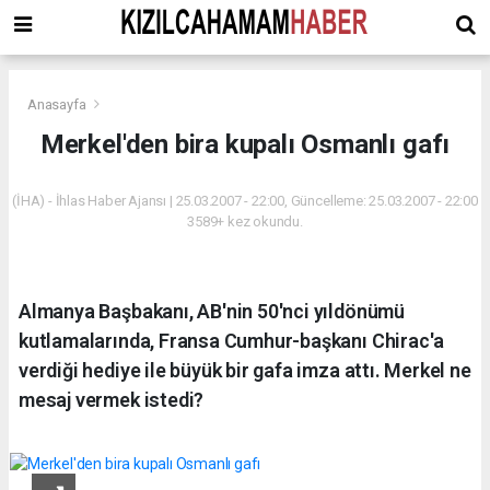
Anasayfa
Merkel'den bira kupalı Osmanlı gafı
(İHA) - İhlas Haber Ajansı | 25.03.2007 - 22:00, Güncelleme: 25.03.2007 - 22:00
3589+ kez okundu.
Almanya Başbakanı, AB'nin 50'nci yıldönümü
kutlamalarında, Fransa Cumhur-başkanı Chirac'a
verdiği hediye ile büyük bir gafa imza attı. Merkel ne
mesaj vermek istedi?