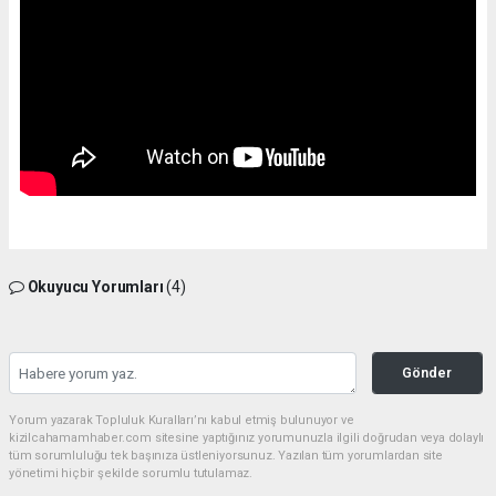
Okuyucu Yorumları
(4)
Gönder
Yorum yazarak Topluluk Kuralları’nı kabul etmiş bulunuyor ve
kizilcahamamhaber.com sitesine yaptığınız yorumunuzla ilgili doğrudan veya dolaylı
tüm sorumluluğu tek başınıza üstleniyorsunuz. Yazılan tüm yorumlardan site
yönetimi hiçbir şekilde sorumlu tutulamaz.