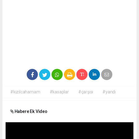
#kızılcahamam
#kasaplar
#çarşısı
#yandı
Habere Ek Video