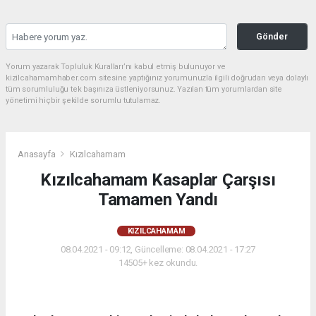
Gönder
Yorum yazarak Topluluk Kuralları’nı kabul etmiş bulunuyor ve
kizilcahamamhaber.com sitesine yaptığınız yorumunuzla ilgili doğrudan veya dolaylı
tüm sorumluluğu tek başınıza üstleniyorsunuz. Yazılan tüm yorumlardan site
yönetimi hiçbir şekilde sorumlu tutulamaz.
Anasayfa
Kızılcahamam
Kızılcahamam Kasaplar Çarşısı
Tamamen Yandı
KIZILCAHAMAM
08.04.2021 - 09:12, Güncelleme: 08.04.2021 - 17:27
14505+ kez okundu.