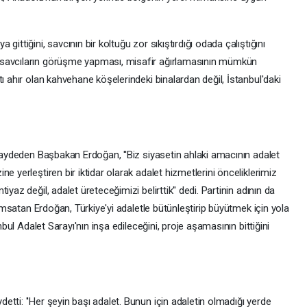
ittiğini, savcının bir koltuğu zor sıkıştırdığı odada çalıştığını
 savcıların görüşme yapması, misafir ağırlamasının mümkün
ı ahır olan kahvehane köşelerindeki binalardan değil, İstanbul'daki
 kaydeden Başbakan Erdoğan, ''Biz siyasetin ahlaki amacının adalet
e yerleştiren bir iktidar olarak adalet hizmetlerini önceliklerimiz
yaz değil, adalet üreteceğimizi belirttik'' dedi. Partinin adının da
anımsatan Erdoğan, Türkiye'yi adaletle bütünleştirip büyütmek için yola
nbul Adalet Sarayı'nın inşa edileceğini, proje aşamasının bittiğini
tti: ''Her şeyin başı adalet. Bunun için adaletin olmadığı yerde