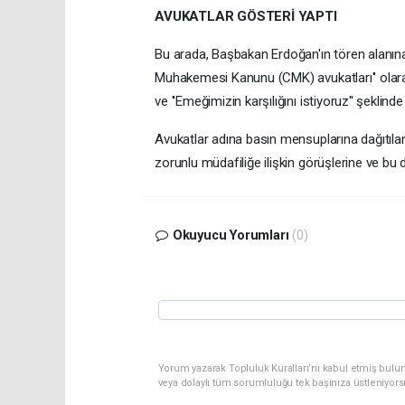
AVUKATLAR GÖSTERİ YAPTI
Bu arada, Başbakan Erdoğan'ın tören alanına
Muhakemesi Kanunu (CMK) avukatları'' olarak ta
ve ''Emeğimizin karşılığını istiyoruz'' şeklind
Avukatlar adına basın mensuplarına dağıtılan 
zorunlu müdafiliğe ilişkin görüşlerine ve bu do
Okuyucu Yorumları
(0)
Yorum yazarak Topluluk Kuralları’nı kabul etmiş bulu
veya dolaylı tüm sorumluluğu tek başınıza üstleniyor