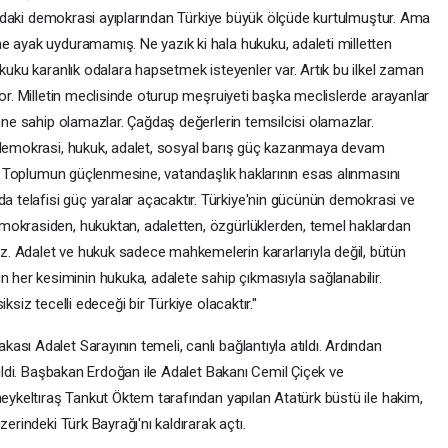
alandaki demokrasi ayıplarından Türkiye büyük ölçüde kurtulmuştur. Ama
e ayak uyduramamış. Ne yazık ki hala hukuku, adaleti milletten
ukuku karanlık odalara hapsetmek isteyenler var. Artık bu ilkel zaman
yor. Milletin meclisinde oturup meşruiyeti başka meclislerde arayanlar
ihne sahip olamazlar. Çağdaş değerlerin temsilcisi olamazlar.
e demokrasi, hukuk, adalet, sosyal barış güç kazanmaya devam
ir. Toplumun güçlenmesine, vatandaşlık haklarının esas alınmasını
telafisi güç yaralar açacaktır. Türkiye'nin gücünün demokrasi ve
mokrasiden, hukuktan, adaletten, özgürlüklerden, temel haklardan
. Adalet ve hukuk sadece mahkemelerin kararlarıyla değil, bütün
er kesiminin hukuka, adalete sahip çıkmasıyla sağlanabilir.
siz tecelli edeceği bir Türkiye olacaktır.''
sı Adalet Sarayının temeli, canlı bağlantıyla atıldı. Ardından
rildi. Başbakan Erdoğan ile Adalet Bakanı Cemil Çiçek ve
heykeltıraş Tankut Öktem tarafından yapılan Atatürk büstü ile hakim,
erindeki Türk Bayrağı'nı kaldırarak açtı.