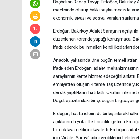
Başbakan Recep Tayyip Erdoğan, Bakırköy Adl
meclisinde oturup hakkı başka mecliste aray
ekonomik, siyasi ve sosyal yaraları sarılamaz
Erdoğan, Bakırköy Adalet Sarayının açılışı i
düzenlenen törende yaptığı konuşmada, Bakırkö
ifade ederek, bu ihmalleri kendi iktidarları d
Anadolu yakasında yine bugün temeli atılan Ka
ifade eden Erdoğan, adalet mekanizmasının s
saraylarının kente hizmet edeceğini anlattı. E
emniyetten oluşan 4 temel taş üzerinde yüksel
derslik yaptıklarını hatırlattı. Okulları intern
Doğubeyazıt'ındaki bir çocuğun bilgisayarı gö
Erdoğan, hastanelerin de birleştirilerek halkı
açıklarını da yok ettiklerini dile getiren Erdo
bir noktaya geldiğini kaydetti. Erdoğan, adal
için ''Adalet Sarayı'' adını verdiklerini beli