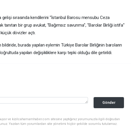
 gelişi sırasında kendilerini ''İstanbul Barosu mensubu Ceza
nıtan bir grup avukat, ''Bağımsız savunma'', ''Barolar Birliği istifa''
e küçük dövizler açtı.
bildiride, burada yapılan eylemin Türkiye Barolar Birliğinin baroların
ğrultuda yapılan değişikliklere karşı tepki olduğu dile getirildi.
Gönder
nuyor ve kizilcahamamhaber.com sitesine yaptığınız yorumunuzla ilgili doğrudan
sunuz. Yazılan tüm yorumlardan site yönetimi hiçbir şekilde sorumlu tutulamaz.