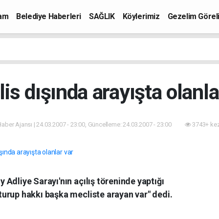
mam
Belediye Haberleri
SAĞLIK
Köylerimiz
Gezelim Görel
is dışında arayışta olanla
 Haber Ajansı | 24.03.2007 - 23:00, Güncelleme: 24.03.2007 - 23:00
3743+ kez
Adliye Sarayı'nın açılış töreninde yaptığı
urup hakkı başka mecliste arayan var" dedi.