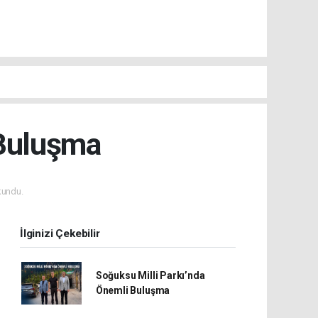
 Buluşma
kundu.
İlginizi Çekebilir
Soğuksu Milli Parkı’nda
Önemli Buluşma