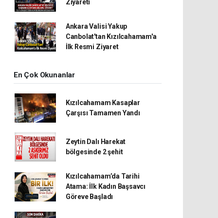
Ziyareti
Ankara Valisi Yakup
Canbolat'tan Kızılcahamam'a
İlk Resmi Ziyaret
En Çok Okunanlar
Kızılcahamam Kasaplar
Çarşısı Tamamen Yandı
Zeytin Dalı Harekat
bölgesinde 2 şehit
Kızılcahamam’da Tarihi
Atama: İlk Kadın Başsavcı
Göreve Başladı