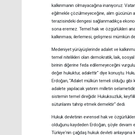
kalkınmanın olmayacağına inanıyoruz. Vata
eğilmekle çözülmeyeceğine, alım gücünün art
terazisindeki dengesi sağlanmadıkça ekonomi
sona eremez. Temel hak ve özgürlükleri an
kalkınması, ilerlemesi, gelişmesi mümkün değil
Medeniyet yürüyüşlerinde adalet ve kalkınmay
temel nitelikleri olan demokratik, laik, sosya
birinin diğerine feda edilemeyeceğini vurgu
değer hukuktur, adalettir'' diye konuştu. Hu
Erdoğan, ''Adalet mülkün temeli olduğu gibi k
adalete yapılacak yatırım milletin selametidir
sistemin temel direğidir. Hukuksuzluk, keyfil
sütunlarını tahrip etmek demektir'' dedi.
Hukuk devletinin evrensel hak ve özgürlükleri
olduğunu kaydeden Erdoğan, şöyle devam etti:
Türkiye'nin çağdaş hukuk devleti anlayışına k