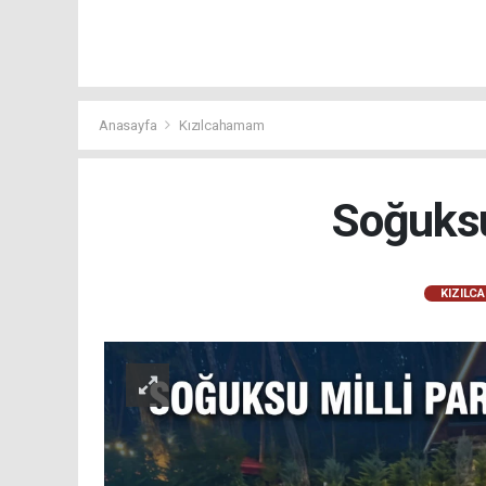
Anasayfa
Kızılcahamam
Soğuksu
KIZILC