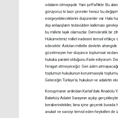
odaların olmayışıdır. Yani şeffaflıktır. Bu 
görüyoruz ki bazı çevreler henüz bu değişim
esirgeyebileceklerini düşünenler var. Hala h
dışı anlayışların tedavülden kalkması gereki
bu millete layık olamazlar. Demokratik bir z
Hükümetimiz millet iradesini temsil ettikç
edecektir. Aslolan milletle devletin ahengid
gözetmeyen her düşünce toplumsal vicdanda 
hukuka paralel olduğunu ifade ediyorum. De
feragat etmeyeceğiz. Geri adım atmayacağız
toplumun hukukunun korunmasıyla toplumun h
Geleceğin Türkiye'si, hukukun ve adaletin eksik
Konuşmanın ardından Kartal'daki Anadolu Yaka
Bakırköy Adalet Sarayının açılışı gerçekleşti
beraberindekiler, bina içine geçerek burada 
avukat ve savcıyı temsil eden heykelleri de üz