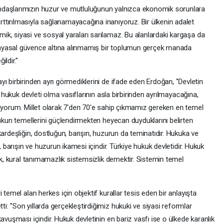
ndaşlarımızın huzur ve mutluluğunun yalnızca ekonomik sorunlara
tırılmasıyla sağlanamayacağına inanıyoruz. Bir ülkenin adalet
k, siyasi ve sosyal yaraları sarılamaz. Bu alanlardaki kargaşa da
ayasal güvence altına alınmamış bir toplumun gerçek manada
dir.''
ı birbirinden ayrı görmediklerini de ifade eden Erdoğan, ''Devletin
l hukuk devleti olma vasıflarının asla birbirinden ayrılmayacağına,
luyorum. Millet olarak 7'den 70'e sahip çıkmamız gereken en temel
kukun temellerini güçlendirmekten heyecan duyduklarını belirten
ardeşliğin, dostluğun, barışın, huzurun da teminatıdır. Hukuka ve
, barışın ve huzurun ikamesi içindir. Türkiye hukuk devletidir. Hukuk
ik, kural tanımamazlık sistemsizlik demektir. Sistemin temel
 temel alan herkes için objektif kurallar tesis eden bir anlayışta
 ''Son yıllarda gerçekleştirdiğimiz hukuki ve siyasi reformlar
avuşması içindir. Hukuk devletinin en bariz vasfı ise o ülkede karanlık