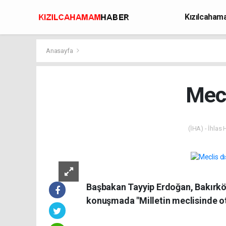
Kızılcaha
Avcılık
Anasayfa
Mecl
(İHA) - İhlas
Başbakan Tayyip Erdoğan, Bakırköy 
konuşmada "Milletin meclisinde ot