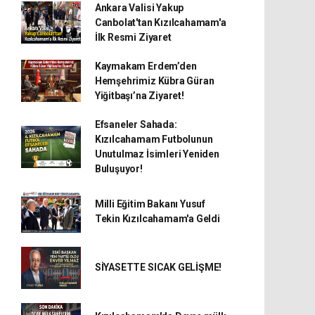
Ankara Valisi Yakup
Canbolat'tan Kızılcahamam'a
İlk Resmi Ziyaret
Kaymakam Erdem’den
Hemşehrimiz Kübra Güran
Yiğitbaşı’na Ziyaret!
Efsaneler Sahada:
Kızılcahamam Futbolunun
Unutulmaz İsimleri Yeniden
Buluşuyor!
Milli Eğitim Bakanı Yusuf
Tekin Kızılcahamam'a Geldi
SİYASETTE SICAK GELİŞME!