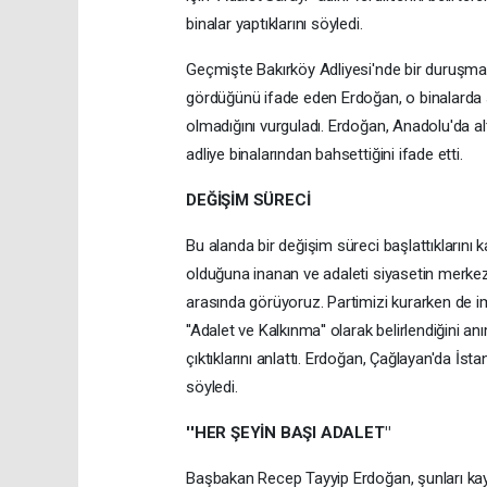
binalar yaptıklarını söyledi.
Geçmişte Bakırköy Adliyesi'nde bir duruşmaya g
gördüğünü ifade eden Erdoğan, o binalarda
olmadığını vurguladı. Erdoğan, Anadolu'da alt
adliye binalarından bahsettiğini ifade etti.
DEĞİŞİM SÜRECİ
Bu alanda bir değişim süreci başlattıklarını
olduğuna inanan ve adaleti siyasetin merkezin
arasında görüyoruz. Partimizi kurarken de imti
''Adalet ve Kalkınma'' olarak belirlendiğini 
çıktıklarını anlattı. Erdoğan, Çağlayan'da İsta
söyledi.
''HER ŞEYİN BAŞI ADALET"
Başbakan Recep Tayyip Erdoğan, şunları kayde