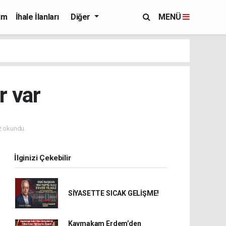
im
İhale İlanları
Diğer
MENÜ
r var
 okundu.
İlginizi Çekebilir
SİYASETTE SICAK GELİŞME!
Kaymakam Erdem’den