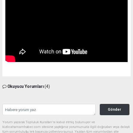
Okuyucu Yorumları
(4)
Gönder
Yorum yazarak Topluluk Kuralları’nı kabul etmiş bulunuyor ve
kizilcahamamhaber.com sitesine yaptığınız yorumunuzla ilgili doğrudan veya dolaylı
tüm sorumluluğu tek başınıza üstleniyorsunuz. Yazılan tüm yorumlardan site