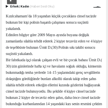
Erkek
|
Kadın
(Haberi Sesli Oku)
Kızılcahamam’da 18 yaşından küçük çocuklara cinsel tacizde
bulunan bir kişi polisin başarılı çalışması sonucu suçüstü
yakalandı.
Edinilen bilgiye göre 2009 Mayıs ayında buyana değişik
zamanlarda silahla tehdit ederek 2 kişiye tecavüz eden ve 4 kişiye
de teşebbüste bulunan Ümit D.(30) Polisin sıkı takibi sonucu
suçüstü yakalandı.
Bir fabrikada işçi olarak çalışan evli ve bir çocuk babası Ümit D.(
30) izin günlerinde hafta içi ve havaların soğuk olduğu, kimsenin
bulunmadığı tenha yerlerde 14–15 yaşlarındaki genç sevgililerin
dolaştığını gördüğünde bunları alkollü olarak takip eden şahıs
silahla tehdit ederek erkeğin ellerini kızında gözlerini bağlayarak
cinsel tacizde bulunuyordu. Bu şekilde 4 kişiye cinsel tacizde
bulunan 2 kişiye de tecavüz eden şahıs, daha önce cinsel tacizde
bulunduğu kurbanlarından 14 yaşındaki kızı senin resmini çektim