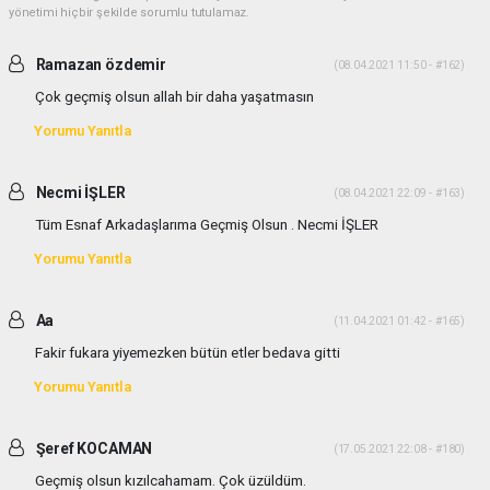
yönetimi hiçbir şekilde sorumlu tutulamaz.
Ramazan özdemir
(08.04.2021 11:50 - #162)
Çok geçmiş olsun allah bir daha yaşatmasın
Yorumu Yanıtla
Necmi İŞLER
(08.04.2021 22:09 - #163)
Tüm Esnaf Arkadaşlarıma Geçmiş Olsun . Necmi İŞLER
Yorumu Yanıtla
Aa
(11.04.2021 01:42 - #165)
Fakir fukara yiyemezken bütün etler bedava gitti
Yorumu Yanıtla
Şeref KOCAMAN
(17.05.2021 22:08 - #180)
Geçmiş olsun kızılcahamam. Çok üzüldüm.