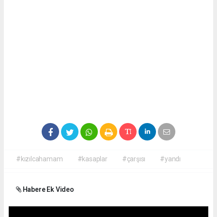
#kızılcahamam
#kasaplar
#çarşısı
#yandı
Habere Ek Video