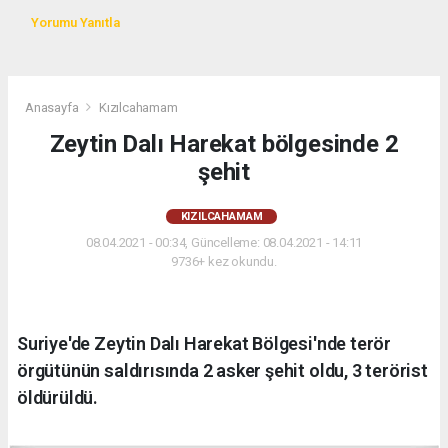
Yorumu Yanıtla
Anasayfa
Kızılcahamam
Zeytin Dalı Harekat bölgesinde 2
şehit
KIZILCAHAMAM
08.04.2021 - 00:34, Güncelleme: 08.04.2021 - 14:11
9736+ kez okundu.
Suriye'de Zeytin Dalı Harekat Bölgesi'nde terör
örgütünün saldırısında 2 asker şehit oldu, 3 terörist
öldürüldü.