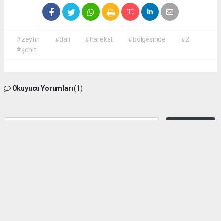
#zeytin
#dalı
#harekat
#bölgesinde
#2
#şehit
Okuyucu Yorumları
(1)
Gönder
Yorum yazarak Topluluk Kuralları’nı kabul etmiş bulunuyor ve
kizilcahamamhaber.com sitesine yaptığınız yorumunuzla ilgili doğrudan veya dolaylı
tüm sorumluluğu tek başınıza üstleniyorsunuz. Yazılan tüm yorumlardan site
yönetimi hiçbir şekilde sorumlu tutulamaz.
Adnan
(06.09.2022 09:08 - #355)
Cenabı Allahtan rahmet , milletimize baş sağlığı diliyorum. fatiha
okumayı unutmayalım, normal bir haber gibi okuyup geçmeyelim, biraz