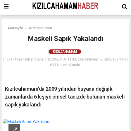
Anasayfa
Kızılcahamam
Maskeli Sapık Yakalandı
KIZILCAHAMAM
(İHA) - İhlas Haber Ajansı | 12.09.2010 - 11:43, Güncelleme: 12.09.2010 - 11:43
6131+ kez okundu.
Kızılcahamam'da 2009 yılından buyana değişik
zamanlarda 6 kişiye cinsel tacizde bulunan maskeli
sapık yakalandı