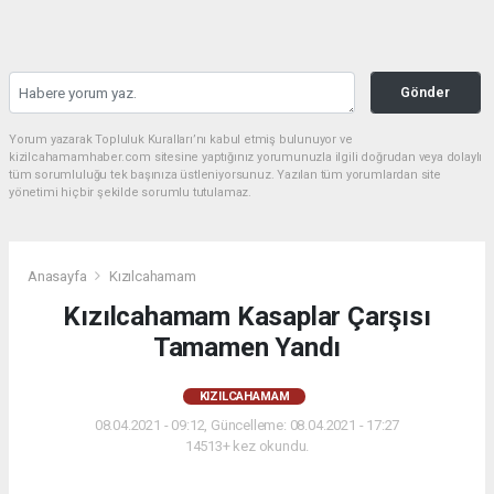
Gönder
Yorum yazarak Topluluk Kuralları’nı kabul etmiş bulunuyor ve
kizilcahamamhaber.com sitesine yaptığınız yorumunuzla ilgili doğrudan veya dolaylı
tüm sorumluluğu tek başınıza üstleniyorsunuz. Yazılan tüm yorumlardan site
yönetimi hiçbir şekilde sorumlu tutulamaz.
Anasayfa
Kızılcahamam
Kızılcahamam Kasaplar Çarşısı
Tamamen Yandı
KIZILCAHAMAM
08.04.2021 - 09:12, Güncelleme: 08.04.2021 - 17:27
14513+ kez okundu.