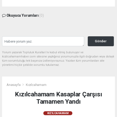
Okuyucu Yorumları
(0)
Gönder
Yorum yazarak Topluluk Kuralları’nı kabul etmiş bulunuyor ve
kizilcahamamhaber.com sitesine yaptığınız yorumunuzla ilgili doğrudan veya dolaylı
tüm sorumluluğu tek başınıza üstleniyorsunuz. Yazılan tüm yorumlardan site
yönetimi hiçbir şekilde sorumlu tutulamaz.
Anasayfa
Kızılcahamam
Kızılcahamam Kasaplar Çarşısı
Tamamen Yandı
KIZILCAHAMAM