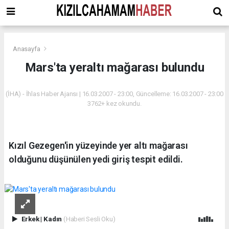
Anasayfa
Mars'ta yeraltı mağarası bulundu
(İHA) - İhlas Haber Ajansı | 16.03.2007 - 23:00, Güncelleme: 16.03.2007 - 23:00
3762+ kez okundu.
Kızıl Gezegen'in yüzeyinde yer altı mağarası
olduğunu düşünülen yedi giriş tespit edildi.
Erkek
|
Kadın
(Haberi Sesli Oku)