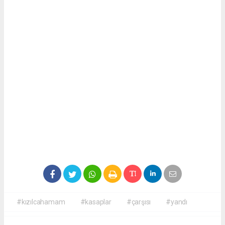
#kızılcahamam
#kasaplar
#çarşısı
#yandı