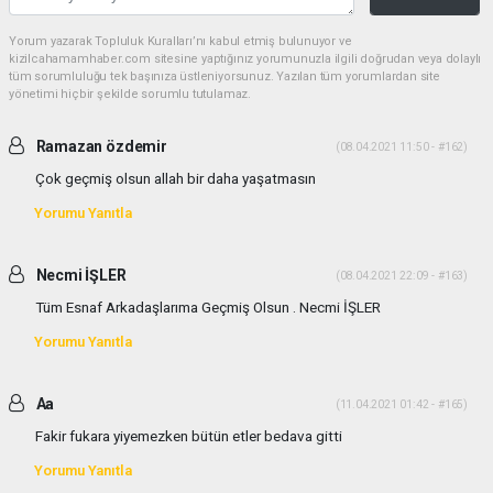
Yorum yazarak Topluluk Kuralları’nı kabul etmiş bulunuyor ve
kizilcahamamhaber.com sitesine yaptığınız yorumunuzla ilgili doğrudan veya dolaylı
tüm sorumluluğu tek başınıza üstleniyorsunuz. Yazılan tüm yorumlardan site
yönetimi hiçbir şekilde sorumlu tutulamaz.
Ramazan özdemir
(08.04.2021 11:50 - #162)
Çok geçmiş olsun allah bir daha yaşatmasın
Yorumu Yanıtla
Necmi İŞLER
(08.04.2021 22:09 - #163)
Tüm Esnaf Arkadaşlarıma Geçmiş Olsun . Necmi İŞLER
Yorumu Yanıtla
Aa
(11.04.2021 01:42 - #165)
Fakir fukara yiyemezken bütün etler bedava gitti
Yorumu Yanıtla