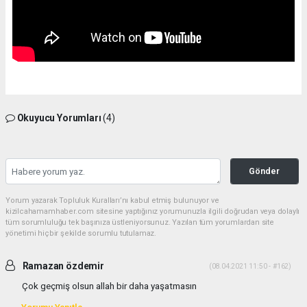
Okuyucu Yorumları
(4)
Gönder
Yorum yazarak Topluluk Kuralları’nı kabul etmiş bulunuyor ve
kizilcahamamhaber.com sitesine yaptığınız yorumunuzla ilgili doğrudan veya dolaylı
tüm sorumluluğu tek başınıza üstleniyorsunuz. Yazılan tüm yorumlardan site
yönetimi hiçbir şekilde sorumlu tutulamaz.
Ramazan özdemir
(08.04.2021 11:50 - #162)
Çok geçmiş olsun allah bir daha yaşatmasın