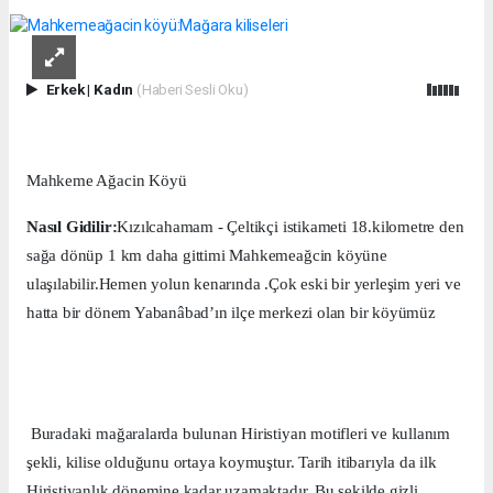
Erkek
|
Kadın
(Haberi Sesli Oku)
Mahkeme Ağacin Köyü
Nasıl Gidilir:
Kızılcahamam - Çeltikçi
istikameti 18.kilometre den
sağa dönüp 1 km daha gittimi Mahkemeağcin köyüne
ulaşılabilir.Hemen yolun kenarında .Çok eski bir yerleşim yeri ve
hatta bir dönem Yabanâbad’ın ilçe merkezi olan bir köyümüz
Buradaki mağaralarda bulunan Hiristiyan motifleri ve kullanım
şekli, kilise olduğunu ortaya koymuştur. Tarih itibarıyla da ilk
Hiristiyanlık dönemine kadar uzamaktadır. Bu şekilde gizli