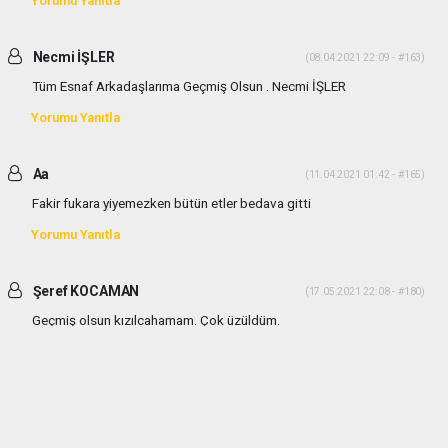
Yorumu Yanıtla
Necmi İŞLER
(08.04.2021 22:09 - #163)
Tüm Esnaf Arkadaşlarıma Geçmiş Olsun . Necmi İŞLER
Yorumu Yanıtla
Aa
(11.04.2021 01:42 - #165)
Fakir fukara yiyemezken bütün etler bedava gitti
Yorumu Yanıtla
Şeref KOCAMAN
(17.05.2021 22:08 - #180)
Geçmiş olsun kızılcahamam. Çok üzüldüm.
Yorumu Yanıtla