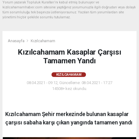
Yorum yazarak Topluluk Kuralları’nı kabul etmiş bulunuyor ve
kizilcahamamhaber.com sitesine yaptığınız yorumunuzla ilgili doğrudan veya dolaylı
tüm sorumluluğu tek başınıza üstleniyorsunuz. Yazılan tüm yorumlardan site
yönetimi hiçbir şekilde sorumlu tutulamaz.
Anasayfa
Kızılcahamam
Kızılcahamam Kasaplar Çarşısı
Tamamen Yandı
KIZILCAHAMAM
08.04.2021 - 09:12, Güncelleme: 08.04.2021 - 17:27
14508+ kez okundu.
Kızılcahamam Şehir merkezinde bulunan kasaplar
çarşısı sabaha karşı çıkan yangında tamamen yandı