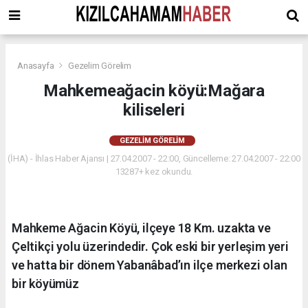
Anasayfa
Gezelim Görelim
Mahkemeağacin köyü:Mağara
kiliseleri
GEZELIM GÖRELIM
(İHA) - İhlas Haber Ajansı | 27.04.2007 - 22:00, Güncelleme: 27.04.2007 - 22:00
13287+ kez okundu.
Mahkeme Ağacin Köyü, ilçeye 18 Km. uzakta ve
Çeltikçi yolu üzerindedir. Çok eski bir yerleşim yeri
ve hatta bir dönem Yabanâbad’ın ilçe merkezi olan
bir köyümüz