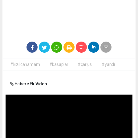
#kızılcahamam
#kasaplar
#çarşısı
#yandı
Habere Ek Video