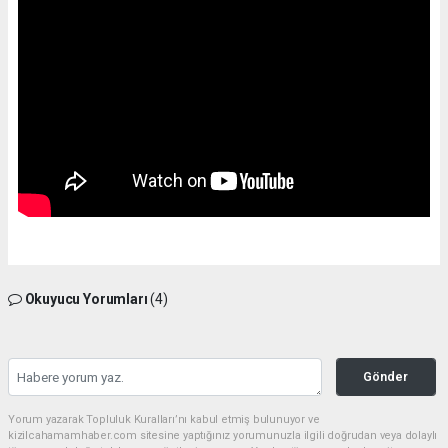
Okuyucu Yorumları
(4)
Gönder
Yorum yazarak Topluluk Kuralları’nı kabul etmiş bulunuyor ve
kizilcahamamhaber.com sitesine yaptığınız yorumunuzla ilgili doğrudan veya dolaylı