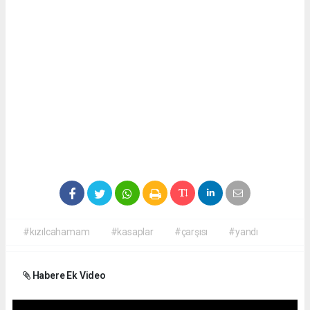
#kızılcahamam
#kasaplar
#çarşısı
#yandı
Habere Ek Video