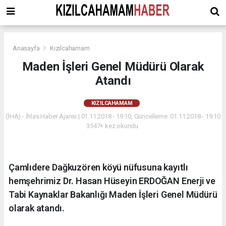
Anasayfa
Kızılcahamam
Maden İşleri Genel Müdürü Olarak
Atandı
KIZILCAHAMAM
(İHA) - İhlas Haber Ajansı | 01.11.2018 - 19:10, Güncelleme: 01.11.2018 - 19:10
3547+ kez okundu.
Çamlıdere Dağkuzören köyü nüfusuna kayıtlı
hemşehrimiz Dr. Hasan Hüseyin ERDOĞAN Enerji ve
Tabi Kaynaklar Bakanlığı Maden İşleri Genel Müdürü
olarak atandı.