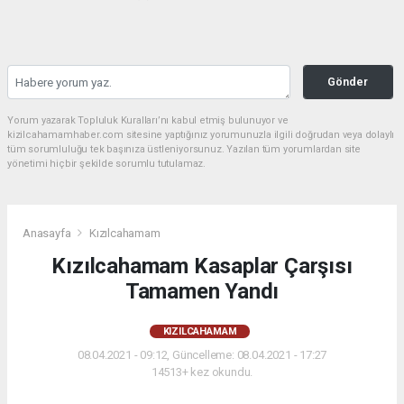
Gönder
Yorum yazarak Topluluk Kuralları’nı kabul etmiş bulunuyor ve
kizilcahamamhaber.com sitesine yaptığınız yorumunuzla ilgili doğrudan veya dolaylı
tüm sorumluluğu tek başınıza üstleniyorsunuz. Yazılan tüm yorumlardan site
yönetimi hiçbir şekilde sorumlu tutulamaz.
Anasayfa
Kızılcahamam
Kızılcahamam Kasaplar Çarşısı
Tamamen Yandı
KIZILCAHAMAM
08.04.2021 - 09:12, Güncelleme: 08.04.2021 - 17:27
14513+ kez okundu.