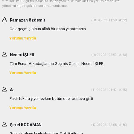
tüm sorumluluğu tek başınıza üstleniyorsunuz. Yazılan tüm yorumlardan site
yönetimi hiçbir şekilde sorumlu tutulamaz.
Ramazan özdemir
(08.04.2021 11:50 - #162)
Çok geçmiş olsun allah bir daha yaşatmasın
Yorumu Yanıtla
Necmi İŞLER
(08.04.2021 22:09 - #163)
Tüm Esnaf Arkadaşlarıma Geçmiş Olsun . Necmi İŞLER
Yorumu Yanıtla
Aa
(11.04.2021 01:42 - #165)
Fakir fukara yiyemezken bütün etler bedava gitti
Yorumu Yanıtla
Şeref KOCAMAN
(17.05.2021 22:08 - #180)
Geçmiş olsun kızılcahamam. Çok üzüldüm.