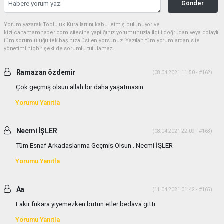
Gönder
Yorum yazarak Topluluk Kuralları’nı kabul etmiş bulunuyor ve
kizilcahamamhaber.com sitesine yaptığınız yorumunuzla ilgili doğrudan veya dolaylı
tüm sorumluluğu tek başınıza üstleniyorsunuz. Yazılan tüm yorumlardan site
yönetimi hiçbir şekilde sorumlu tutulamaz.
Ramazan özdemir
(08.04.2021 11:50 - #162)
Çok geçmiş olsun allah bir daha yaşatmasın
Yorumu Yanıtla
Necmi İŞLER
(08.04.2021 22:09 - #163)
Tüm Esnaf Arkadaşlarıma Geçmiş Olsun . Necmi İŞLER
Yorumu Yanıtla
Aa
(11.04.2021 01:42 - #165)
Fakir fukara yiyemezken bütün etler bedava gitti
Yorumu Yanıtla