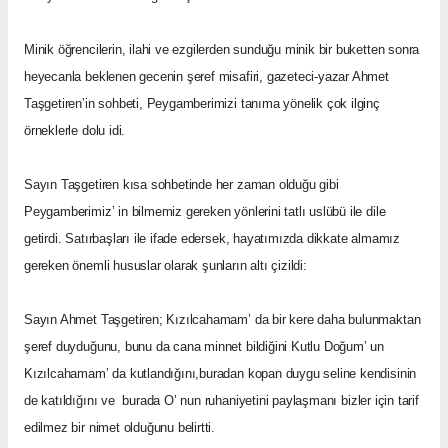
Minik öğrencilerin, ilahi ve ezgilerden sunduğu minik bir buketten sonra
heyecanla beklenen gecenin şeref misafiri, gazeteci-yazar Ahmet
Taşgetiren’in sohbeti, Peygamberimizi tanıma yönelik çok ilginç
örneklerle dolu idi.
Sayın Taşgetiren kısa sohbetinde her zaman olduğu gibi
Peygamberimiz’ in bilmemiz gereken yönlerini tatlı uslübü ile dile
getirdi. Satırbaşları ile ifade edersek, hayatımızda dikkate almamız
gereken önemli hususlar olarak şunların altı çizildi:
Sayın Ahmet Taşgetiren; Kızılcahamam’ da bir kere daha bulunmaktan
şeref duyduğunu, bunu da cana minnet bildiğini Kutlu Doğum’ un
Kızılcahamam’ da kutlandığını,buradan kopan duygu seline kendisinin
de katıldığını ve
burada O’ nun ruhaniyetini paylaşmanı bizler için tarif
edilmez bir nimet olduğunu belirtti.