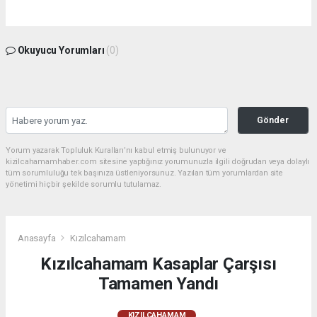
Okuyucu Yorumları
(0)
Gönder
Yorum yazarak Topluluk Kuralları’nı kabul etmiş bulunuyor ve
kizilcahamamhaber.com sitesine yaptığınız yorumunuzla ilgili doğrudan veya dolaylı
tüm sorumluluğu tek başınıza üstleniyorsunuz. Yazılan tüm yorumlardan site
yönetimi hiçbir şekilde sorumlu tutulamaz.
Anasayfa
Kızılcahamam
Kızılcahamam Kasaplar Çarşısı
Tamamen Yandı
KIZILCAHAMAM