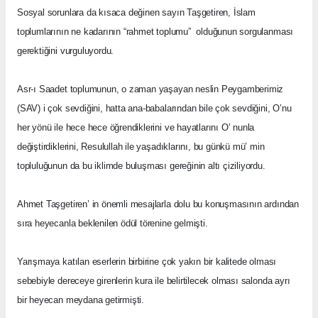
Sosyal sorunlara da kısaca değinen sayın Taşgetiren, İslam
toplumlarının ne kadarının “rahmet toplumu”
olduğunun sorgulanması
gerektiğini vurguluyordu.
Asr-ı Saadet toplumunun, o zaman yaşayan neslin Peygamberimiz
(SAV) i çok sevdiğini, hatta ana-babalarından bile çok sevdiğini, O’nu
her yönü ile hece hece öğrendiklerini ve hayatlarını O’ nunla
değiştirdiklerini, Resulullah ile yaşadıklarını, bu günkü mü’ min
topluluğunun da bu iklimde buluşması gereğinin altı çiziliyordu.
Ahmet Taşgetiren’ in önemli mesajlarla dolu bu konuşmasının ardından
sıra heyecanla beklenilen ödül törenine gelmişti.
Yarışmaya katılan eserlerin birbirine çok yakın bir kalitede olması
sebebiyle dereceye girenlerin kura ile belirtilecek olması salonda ayrı
bir heyecan meydana getirmişti.