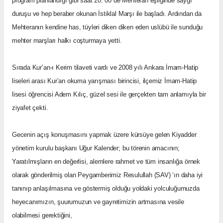
program planlandığı gibi saat 20: 00 de Mehteran eşliğinde saygı
duruşu ve hep beraber okunan İstiklal Marşı ile başladı. Ardından da
Mehteranın kendine has, tüyleri diken diken eden uslübü ile sunduğu
mehter marşları halkı coşturmaya yetti.
Sırada Kur’an-ı Kerim tilaveti vardı ve 2008 yılı Ankara İmam-Hatip
liseleri arası Kur’an okuma yarışması birincisi, ilçemiz İmam-Hatip
lisesi öğrencisi Adem Kılıç, güzel sesi ile gerçekten tam anlamıyla bir
ziyafet çekti.
Gecenin açış konuşmasını yapmak üzere kürsüye gelen Kiyadder
yönetim kurulu başkanı Uğur Kalender; bu törenin amacının;
Yaratılmışların en değerlisi, alemlere rahmet ve tüm insanlığa örnek
olarak gönderilmiş olan Peygamberimiz Resulullah (SAV) ‘ın daha iyi
tanınıp anlaşılmasına ve göstermiş olduğu yoldaki yolculuğumuzda
heyecanımızın, şuurumuzun ve gayretimizin artmasına vesile
olabilmesi gerektiğini,