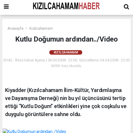
Anasayfa
Kızılcahamam
Kutlu Doğumun ardından../Video
KIZILCAHAMAM
(İHA) - İhlas Haber Ajansı | 04.04.2008 - 22:00, Güncelleme: 04.04.2008 - 22:00
3653+ kez okundu.
Kiyadder (Kızılcahamam İlim-Kültür, Yardımlaşma
ve Dayanışma Derneği) nin bu yıl üçüncüsünü tertip
ettiği “Kutlu Doğum” etkinlikleri yine çok coşkulu ve
duygulu görüntülere sahne oldu.