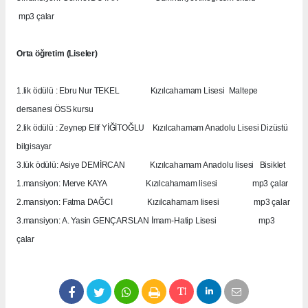
mp3 çalar
Orta öğretim (Liseler)
1.lik ödülü : Ebru Nur TEKEL
Kızılcahamam Lisesi
Maltepe
dersanesi ÖSS kursu
2.lik ödülü : Zeynep Elif YİĞİTOĞLU
Kızılcahamam Anadolu Lisesi Dizüstü
bilgisayar
3.lük ödülü: Asiye DEMİRCAN
Kızılcahamam Anadolu lisesi
Bisiklet
1.mansiyon: Merve KAYA
Kızılcahamam lisesi
mp3 çalar
2.mansiyon: Fatma DAĞCI
Kızılcahamam lisesi
mp3 çalar
3.mansiyon: A. Yasin GENÇARSLAN İmam-Hatip Lisesi
mp3
çalar