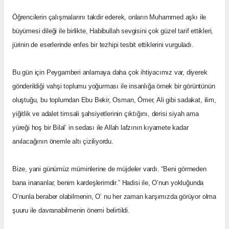
Öğrencilerin çalışmalarını takdir ederek, onların Muhammed aşkı ile
büyümesi dileği ile birlikte, Habibullah sevgisini çok güzel tarif ettikleri,
jürinin de eserlerinde enfes bir tezhipi tesbit ettiklerini vurguladı.
Bu gün için Peygamberi anlamaya daha çok ihtiyacımız var, diyerek
gönderildiği vahşi toplumu yoğurması ile insanlığa örnek bir görüntünün
oluştuğu, bu toplumdan Ebu Bekir, Osman, Ömer, Ali gibi sadakat, ilim,
yiğitlik ve adalet timsali şahsiyetlerinin çıktığını, derisi siyah ama
yüreği hoş bir Bilal’ in sedası ile Allah lafzının kıyamete kadar
anılacağının önemle altı çiziliyordu.
Bize, yani günümüz müminlerine de müjdeler vardı. “Beni görmeden
bana inananlar, benim kardeşlerimdir.” Hadisi ile, O’nun yokluğunda
O’nunla beraber olabilmenin, O’ nu her zaman karşımızda görüyor olma
şuuru ile davranabilmenin önemi belirtildi.