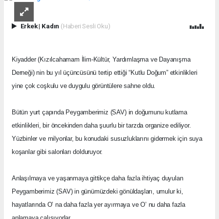
Erkek
|
Kadın
(Haberi Sesli Oku)
Kiyadder (Kızılcahamam İlim-Kültür, Yardımlaşma ve Dayanışma
Derneği) nin bu yıl üçüncüsünü tertip ettiği “Kutlu Doğum” etkinlikleri
yine çok coşkulu ve duygulu görüntülere sahne oldu.
Bütün yurt çapında Peygamberimiz (SAV) in doğumunu kutlama
etkinlikleri, bir öncekinden daha şuurlu bir tarzda organize ediliyor.
Yüzbinler ve milyonlar, bu konudaki susuzluklarını gidermek için suya
koşanlar gibi salonları dolduruyor.
Anlaşılmaya ve yaşanmaya gittikçe daha fazla ihtiyaç duyulan
Peygamberimiz (SAV) in günümüzdeki gönüldaşları, umulur ki,
hayatlarında O’ na daha fazla yer ayırmaya ve O’ nu daha fazla
anlamaya çalışıyorlar.