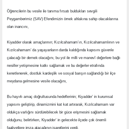
Öğrencilerin bu vesile ile tanıma fırsatı buldukları sevgili
Peygamberimiz (SAV) Efendimizin örnek ahlakına sahip olacaklarına
olan inancını,
Kiyadder olarak amaçlarının; Kızılcahamam’ın, Kızılcahamamlının ve
Kızılcahamam’ da yaşayanların darda kaldığında kapısını güvenle
çalacağı bir dernek olacağını, bu yol ile milli ve manevî değerlere bağlı
nesiller yetişmesine katkı sağlamak ve bu değerler etrafında
kenetlenerek, dostluk kardeşlik ve sosyal barışın sağlandığı bir ilçe
meydana gelmesine vesile olacağını,
Bu hayırlı amaç doğrultusunda hedeflerinin; Kiyadder’ in kurumsal
yapısını geliştirip, dinamizmini kat kat artırarak, Kızılcahamam var
oldukça varlığını sürdürebilecek bir güce erişmesini sağlamak
olduğunu, belirtirken, Kiyadder’ in gelecekte ilçede çok önemli
faaliyetlere imza atacağının işaretlerini verdi.