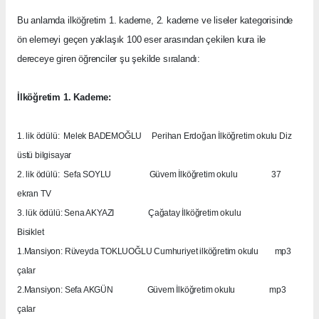
Bu anlamda ilköğretim 1. kademe, 2. kademe ve liseler kategorisinde
ön elemeyi geçen yaklaşık 100 eser arasından çekilen kura ile
dereceye giren öğrenciler şu şekilde sıralandı:
İlköğretim 1. Kademe:
1. lik ödülü:
Melek BADEMOĞLU
Perihan Erdoğan İlköğretim okulu Diz
üstü bilgisayar
2. lik ödülü:
Sefa SOYLU
Güvem İlköğretim okulu
37
ekran TV
3. lük ödülü: Sena AKYAZI
Çağatay İlköğretim okulu
Bisiklet
1.Mansiyon: Rüveyda TOKLUOĞLU Cumhuriyet ilköğretim okulu
mp3
çalar
2.Mansiyon: Sefa AKGÜN
Güvem İlköğretim okulu
mp3
çalar