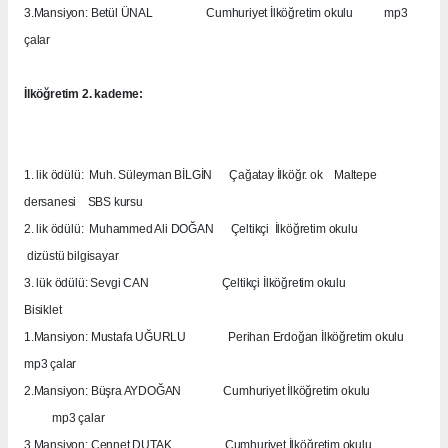
3.Mansiyon: Betül ÜNAL
Cumhuriyet İlköğretim okulu
mp3
çalar
İlköğretim 2. kademe:
1. lik ödülü:
Muh. Süleyman BİLGİN
Çağatay İlköğr. ok
Maltepe
dersanesi
SBS kursu
2. lik ödülü:
Muhammed Ali DOĞAN
Çeltikçi
İlköğretim okulu
dizüstü bilgisayar
3. lük ödülü: Sevgi CAN
Çeltikçi İlköğretim okulu
Bisiklet
1.Mansiyon: Mustafa UĞURLU
Perihan Erdoğan İlköğretim okulu
mp3 çalar
2.Mansiyon: Büşra AYDOĞAN
Cumhuriyet İlköğretim okulu
mp3 çalar
3.Mansiyon: Cennet DUTAK
Cumhuriyet İlköğretim okulu