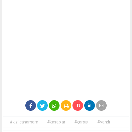
#kızılcahamam
#kasaplar
#çarşısı
#yandı