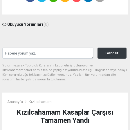
Okuyucu Yorumları
(0)
Gönder
Yorum yazarak Topluluk Kuralları’nı kabul etmiş bulunuyor ve
kizilcahamamhaber.com sitesine yaptığınız yorumunuzla ilgili doğrudan veya dolaylı
tüm sorumluluğu tek başınıza üstleniyorsunuz. Yazılan tüm yorumlardan site
yönetimi hiçbir şekilde sorumlu tutulamaz.
Anasayfa
Kızılcahamam
Kızılcahamam Kasaplar Çarşısı
Tamamen Yandı