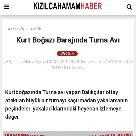
Anasayfa
Avcılık
Kurt Boğazı Barajında Turna Avı
AVCILIK
(İHA) - İhlas Haber Ajansı | 07.07.2014 - 20:29, Güncelleme: 07.07.2014 - 20:29
13410+ kez okundu.
Kurtboğazında Turna avı yapan Balıkçılar oltay
atakılan büyük bir turnayı kaçırmadan yakalamanın
peşindeler, yakaladıklarındaki heyecan izlemeye
değer