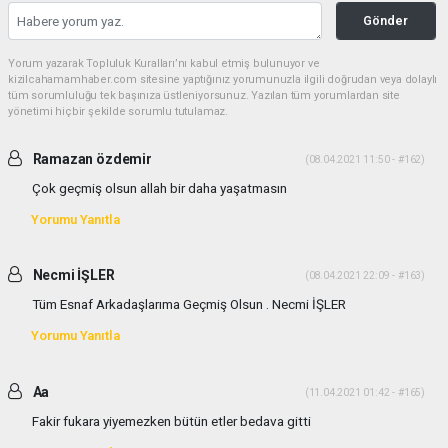
Gönder
Yorum yazarak Topluluk Kuralları’nı kabul etmiş bulunuyor ve
kizilcahamamhaber.com sitesine yaptığınız yorumunuzla ilgili doğrudan veya dolaylı
tüm sorumluluğu tek başınıza üstleniyorsunuz. Yazılan tüm yorumlardan site
yönetimi hiçbir şekilde sorumlu tutulamaz.
Ramazan özdemir
(08.04.2021 11:50 - #162)
Çok geçmiş olsun allah bir daha yaşatmasın
Yorumu Yanıtla
Necmi İŞLER
(08.04.2021 22:09 - #163)
Tüm Esnaf Arkadaşlarıma Geçmiş Olsun . Necmi İŞLER
Yorumu Yanıtla
Aa
(11.04.2021 01:42 - #165)
Fakir fukara yiyemezken bütün etler bedava gitti