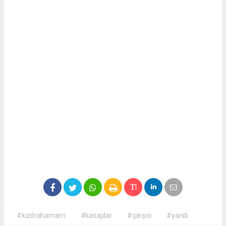
#kızılcahamam
#kasaplar
#çarşısı
#yandı