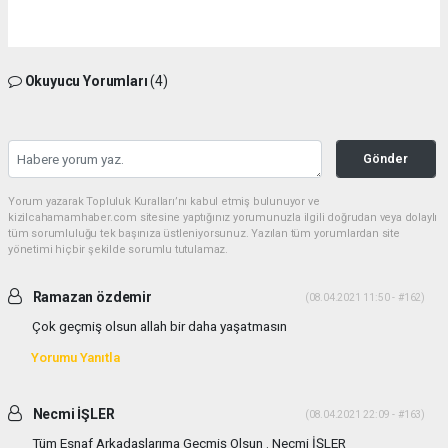
Okuyucu Yorumları
(4)
Gönder
Yorum yazarak Topluluk Kuralları’nı kabul etmiş bulunuyor ve
kizilcahamamhaber.com sitesine yaptığınız yorumunuzla ilgili doğrudan veya dolaylı
tüm sorumluluğu tek başınıza üstleniyorsunuz. Yazılan tüm yorumlardan site
yönetimi hiçbir şekilde sorumlu tutulamaz.
Ramazan özdemir
(08.04.2021 11:50 - #162)
Çok geçmiş olsun allah bir daha yaşatmasın
Yorumu Yanıtla
Necmi İŞLER
(08.04.2021 22:09 - #163)
Tüm Esnaf Arkadaşlarıma Geçmiş Olsun . Necmi İŞLER