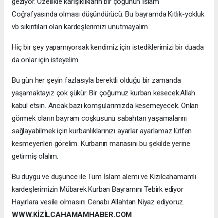
geziyor. Özellikle karışıklıkların bir çoğunun İslam
Coğrafyasında olması düşündürücü. Bu bayramda Kıtlık-yokluk
vb sıkıntıları olan kardeşlerimizi unutmayalım.
Hiç bir şey yapamıyorsak kendimiz için istediklerimizi bir duada
da onlar için isteyelim.
Bu gün her şeyin fazlasıyla berektli olduğu bir zamanda
yaşamaktayız çok şükür. Bir çoğumuz kurban kesecek.Allah
kabul etsin. Ancak bazı komşularımızda kesemeyecek. Onları
görmek oların bayram coşkusunu sabahtan yaşamalarını
sağlayabilmek için kurbanlıklarınızı ayarlar ayarlamaz lütfen
kesmeyenleri görelim. Kurbanın manasını bu şekilde yerine
getirmiş olalım.
Bu düygu ve düşünce ile Tüm İslam alemi ve Kızılcahamamlı
kardeşlerimizin Mübarek Kurban Bayramını Tebirk ediyor
Hayırlara vesile olmasını Cenabı Allahtan Niyaz ediyoruz.
WWW.KİZİLCAHAMAMHABER.COM