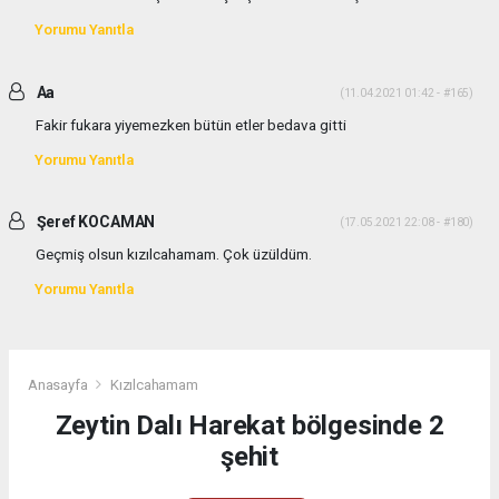
Yorumu Yanıtla
Aa
(11.04.2021 01:42 - #165)
Fakir fukara yiyemezken bütün etler bedava gitti
Yorumu Yanıtla
Şeref KOCAMAN
(17.05.2021 22:08 - #180)
Geçmiş olsun kızılcahamam. Çok üzüldüm.
Yorumu Yanıtla
Anasayfa
Kızılcahamam
Zeytin Dalı Harekat bölgesinde 2
şehit