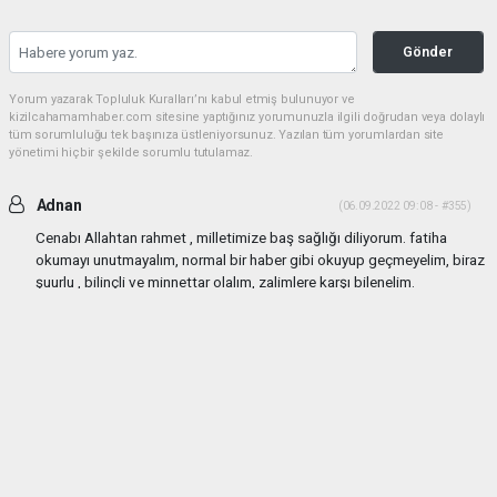
Gönder
Yorum yazarak Topluluk Kuralları’nı kabul etmiş bulunuyor ve
kizilcahamamhaber.com sitesine yaptığınız yorumunuzla ilgili doğrudan veya dolaylı
tüm sorumluluğu tek başınıza üstleniyorsunuz. Yazılan tüm yorumlardan site
yönetimi hiçbir şekilde sorumlu tutulamaz.
Adnan
(06.09.2022 09:08 - #355)
Cenabı Allahtan rahmet , milletimize baş sağlığı diliyorum. fatiha
okumayı unutmayalım, normal bir haber gibi okuyup geçmeyelim, biraz
şuurlu , bilinçli ve minnettar olalım, zalimlere karşı bilenelim.
Yorumu Yanıtla
haber paketi
haber scripti
haber yazılımı
Tüm hakları saklı tutulmaktadır.Copyright 2026©