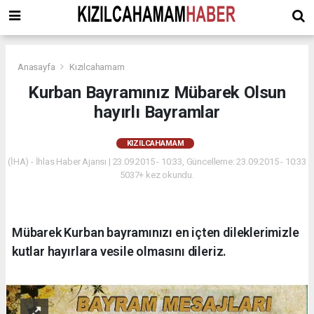
Anasayfa
Kızılcahamam
Kurban Bayramınız Mübarek Olsun
hayırlı Bayramlar
KIZILCAHAMAM
(İHA) - İhlas Haber Ajansı | 23.09.2015 - 10:33, Güncelleme: 23.09.2015 - 10:33
5037+ kez okundu.
Mübarek Kurban bayramınızı en içten dileklerimizle
kutlar hayırlara vesile olmasını dileriz.