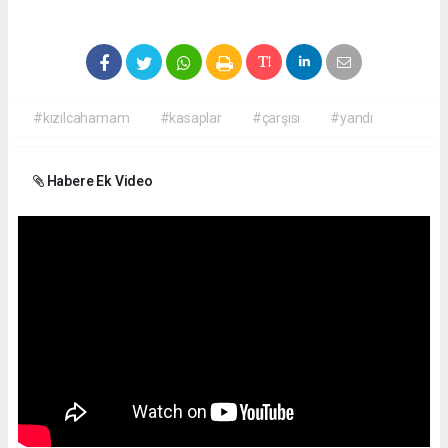
#kızılcahamam
#kasaplar
#çarşısı
#yandı
Habere Ek Video