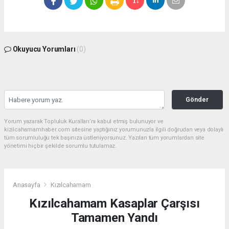
Okuyucu Yorumları
(0)
Gönder
Yorum yazarak Topluluk Kuralları’nı kabul etmiş bulunuyor ve
kizilcahamamhaber.com sitesine yaptığınız yorumunuzla ilgili doğrudan veya dolaylı
tüm sorumluluğu tek başınıza üstleniyorsunuz. Yazılan tüm yorumlardan site
yönetimi hiçbir şekilde sorumlu tutulamaz.
Anasayfa
Kızılcahamam
Kızılcahamam Kasaplar Çarşısı
Tamamen Yandı