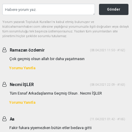
Gönder
Yorum yazarak Topluluk Kuralları’nı kabul etmiş bulunuyor ve
kizilcahamamhaber.com sitesine yaptığınız yorumunuzla ilgili doğrudan veya dolaylı
tüm sorumluluğu tek başınıza üstleniyorsunuz. Yazılan tüm yorumlardan site
yönetimi hiçbir şekilde sorumlu tutulamaz.
Ramazan özdemir
(08.04.2021 11:50 - #162)
Çok geçmiş olsun allah bir daha yaşatmasın
Yorumu Yanıtla
Necmi İŞLER
(08.04.2021 22:09 - #163)
Tüm Esnaf Arkadaşlarıma Geçmiş Olsun . Necmi İŞLER
Yorumu Yanıtla
Aa
(11.04.2021 01:42 - #165)
Fakir fukara yiyemezken bütün etler bedava gitti