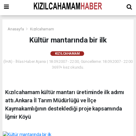
Anasayfa
Kızılcahamam
Kültür mantarında bir ilk
KIZILCAHAMAM
(İHA) - İhlas Haber Ajansı | 18.09.2007 - 22:00, Güncelleme: 18.09.2007 - 22:00
3697+ kez okundu.
Kızılcahamam kültür mantarı üretiminde ilk adımı
attı.Ankara İl Tarım Müdürlüğü ve İlçe
Kaymakamlığının desteklediği proje kapsamında
İğmir Köyü