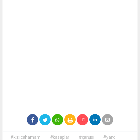
#kızılcahamam
#kasaplar
#çarşısı
#yandı