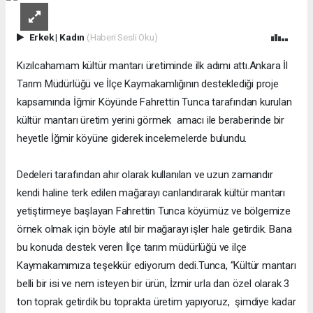
Erkek
|
Kadın
(Haberi Sesli Oku)
Kızılcahamam kültür mantarı üretiminde ilk adımı attı.Ankara İl
Tarım Müdürlüğü ve İlçe Kaymakamlığının desteklediği proje
kapsamında İğmir Köyünde Fahrettin Tunca tarafından kurulan
kültür mantarı üretim yerini görmek
amacı ile beraberinde bir
heyetle İğmir köyüne giderek incelemelerde bulundu.
Dedeleri tarafından ahır olarak kullanılan ve uzun zamandır
kendi haline terk edilen mağarayı canlandırarak kültür mantarı
yetiştirmeye başlayan Fahrettin Tunca köyümüz ve bölgemize
örnek olmak için böyle atıl bir mağarayı işler hale getirdik. Bana
bu konuda destek veren İlçe tarım müdürlüğü ve ilçe
Kaymakamımıza teşekkür ediyorum dedi.Tunca, “Kültür mantarı
belli bir isi ve nem isteyen bir ürün, İzmir urla dan özel olarak 3
ton toprak getirdik bu toprakta üretim yapıyoruz,
şimdiye kadar