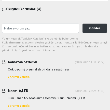
Okuyucu Yorumları
(4)
Gönder
Yorum yazarak Topluluk Kuralları’nı kabul etmiş bulunuyor ve
kizilcahamamhaber.com sitesine yaptığınız yorumunuzla ilgili doğrudan veya dolaylı
tüm sorumluluğu tek başınıza üstleniyorsunuz. Yazılan tüm yorumlardan site
yönetimi hiçbir şekilde sorumlu tutulamaz.
Ramazan özdemir
(08.04.2021 11:50 - #162)
Çok geçmiş olsun allah bir daha yaşatmasın
Yorumu Yanıtla
Necmi İŞLER
(08.04.2021 22:09 - #163)
Tüm Esnaf Arkadaşlarıma Geçmiş Olsun . Necmi İŞLER
Yorumu Yanıtla