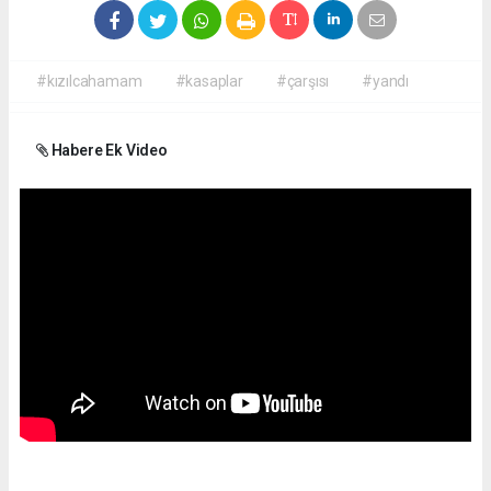
#kızılcahamam
#kasaplar
#çarşısı
#yandı
Habere Ek Video