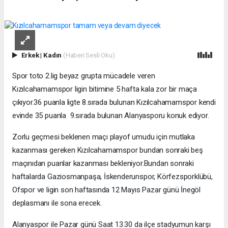
Erkek
|
Kadın
(Haberi Sesli Oku)
Spor toto 2.lig beyaz grupta mücadele veren
Kızılcahamamspor ligin bitimine 5 hafta kala zor bir maça
çıkıyor.36 puanla ligte 8.sırada bulunan Kızılcahamamspor kendi
evinde 35 puanla 9.sırada bulunan Alanyasporu konuk ediyor.
Zorlu geçmesi beklenen maçı playof umudu için mutlaka
kazanması gereken Kızılcahamamspor bundan sonraki beş
maçınıdan puanlar kazanması bekleniyor.Bundan sonraki
haftalarda Gaziosmanpaşa, İskenderunspor, Körfezsporklübü,
Ofspor ve ligin son haftasında 12 Mayıs Pazar günü İnegöl
deplasmanı ile sona erecek.
Alanyaspor ile Pazar günü Saat 13.30 da ilçe stadyumun karşı