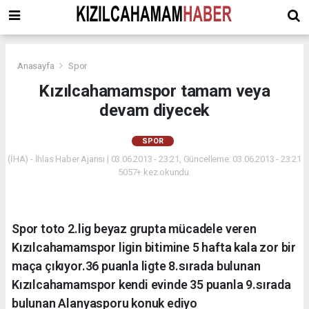
Anasayfa
Spor
Kızılcahamamspor tamam veya
devam diyecek
SPOR
(İHA) - İhlas Haber Ajansı | 03.06.2013 - 23:21, Güncelleme: 03.06.2013 - 23:21
5057+ kez okundu.
Spor toto 2.lig beyaz grupta mücadele veren
Kızılcahamamspor ligin bitimine 5 hafta kala zor bir
maça çıkıyor.36 puanla ligte 8.sırada bulunan
Kızılcahamamspor kendi evinde 35 puanla 9.sırada
bulunan Alanyasporu konuk ediyo